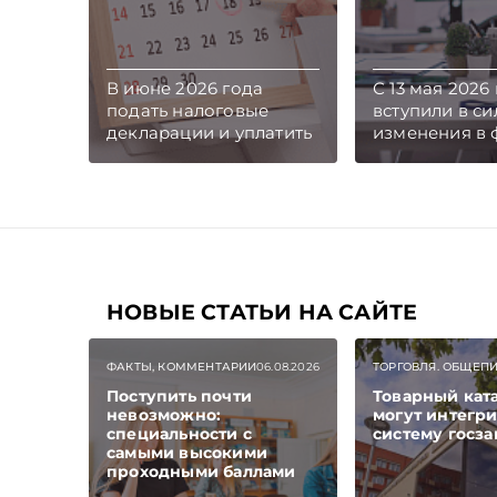
В июне 2026 года
С 13 мая 2026
подать налоговые
вступили в си
декларации и уплатить
изменения в
налоги нужно не
ЭСЧФ и инстр
позднее 22 июня. Срок
ее заполнени
перенесен с 20 июня,
Обновлена ф
поскольку эта дата
введены строк
приходится на субботу.
6.6, уточнен 
отражения за
контролируе
НОВЫЕ СТАТЬИ НА САЙТЕ
сделок и отд
операций по 
ФАКТЫ, КОММЕНТАРИИ
06.08.2026
ТОРГОВЛЯ. ОБЩЕП
Поступить почти
Товарный кат
невозможно:
могут интегри
специальности с
систему госз
самыми высокими
проходными баллами