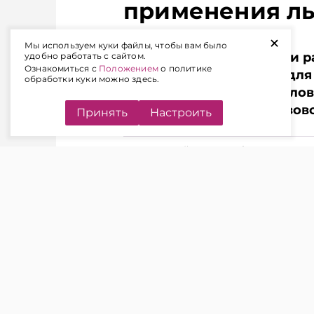
TelegramViber
чем в новост
применения ль
TelegramViber
+
Мы используем куки файлы, чтобы вам было
Правительство Беларуси р
удобно работать с сайтом.
Ознакомиться с
Положением
о политике
утильсбором, но ввело для
обработки куки можно здесь.
Минтранс ужесточил услов
ввозе современной грузов
Принять
Настроить
Подписывайтесь на Telegram‑канал 
Telegram
Viber
В КАКОМ СЛУЧАЕ БУДЕТ
ЧИТАЙТЕ ТАКЖЕ
Как распределили
квоты на ввоз свечей