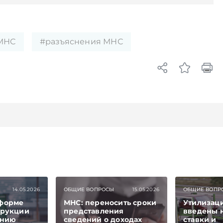
МНС
#разъяснения МНС
14.05.2026
ОБЩИЕ ВОПРОСЫ
15.05.2026
ОБЩИЕ ВОПР
 форме
МНС: переносить сроки
Утилизац
трукции
представления
введены 
ению
сведений о доходах
ставки и