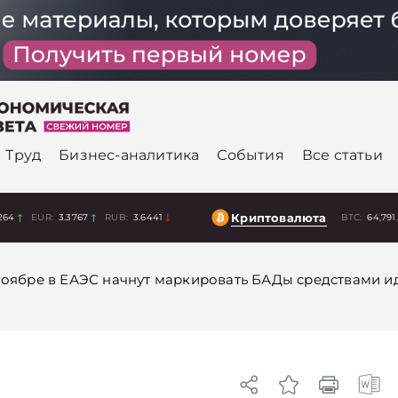
Труд
Бизнес-аналитика
События
Все статьи
Криптовалюта
264
EUR:
3.3767
RUB:
3.6441
BTC:
64,791
ноябре в ЕАЭС начнут маркировать БАДы средствами 