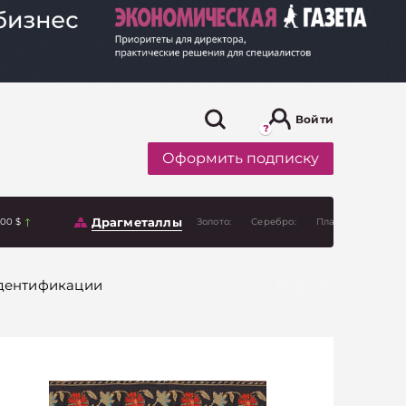
Войти
Оформить подписку
Драгметаллы
.00 $
Золото:
Серебро:
Платина:
идентификации