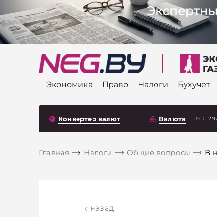
Экономика
Право
Налоги
Бухучет
Конвертер валют
Валюта
USD:
2.9
Главная
Налоги
Общие вопросы
В 
назад