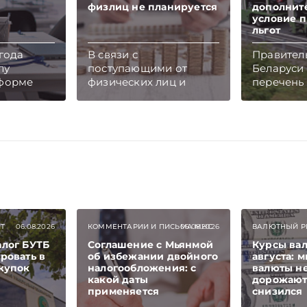
физлиц не планируется
дополнит
условие 
льгот
 года
В связи с
Правител
лу
поступающими от
Беларуси
 форме
физических лиц и
перечень
укции по
налоговых агентов
автотранс
ю.
обращениями по
облагаем
орма,
вопросу переноса
утильсбор
и 6.5 и
срока представления
для новог
порядок
сведений о доходах
нулевые с
ймов,
физических лиц МНС
Параллел
мых
сообщает, что
ужесточи
ельных
оснований для
применен
НДС.
инициирования
ставок ут
вопроса о
ввозе со
ИТ
06.08.2026
КОММЕНТАРИИ И ПИСЬМА МНС
06.08.2026
ВАЛЮТНЫЙ Р
корректировке сроков
грузовой
алог БУТБ
Соглашение с Мьянмой
Курсы вал
представления
для межд
ровать в
об избежании двойного
августа: 
налоговыми агентами
перевозо
акупок
налогообложения: с
валюты н
сведений о доходах
Подписыв
какой даты
дорожают,
физических лиц не
Telegram‑
применяется
снизился
усматривается.
Главное 