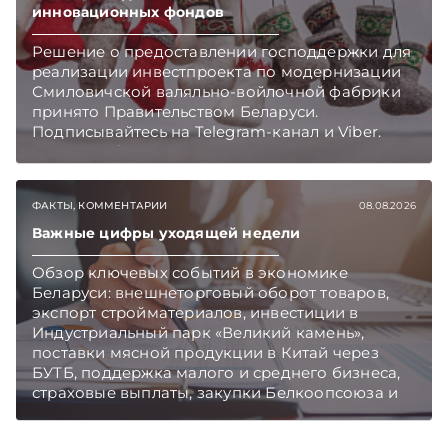
инновационных фондов
Решение о предоставлении господдержки для
реализации инвестпроекта по модернизации
Смиловичской валяльно-войлочной фабрики
принято Правительством Беларуси.
Подписывайтесь на Telegram‑канал и Viber.
Главное об экономике Беларуси — раньше,
чем в новостях TelegramViber
ФАКТЫ, КОММЕНТАРИИ
08.08.2026
Важные цифры уходящей недели
Обзор ключевых событий в экономике
Беларуси: внешнеторговый оборот товаров,
экспорт стройматериалов, инвестиции в
Индустриальный парк «Великий камень»,
поставки мясной продукции в Китай через
БУТБ, поддержка малого и среднего бизнеса,
страховые выплаты, закупки Белкоопсоюза и
рост продаж новых автомобилей.
Подписывайтесь на Telegram‑канал и Viber.