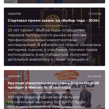
ключевых направлениях деятельности.
Подписывайтесь на Telegram‑канал и Viber.
Главное об экономике Беларуси — раньше,
СОБЫТИЯ
17.07.2026
чем в новостях TelegramViber
Стартовал прием заявок на «Выбор года – 2026»
25 лет проект «Выбор года» определяет
лидеров белорусского рынка на основе
профессиональных маркетинговых
исследований. В юбилейном сезоне обновлена
методика оценки, а участники, помимо права
использовать знак победителя, получают
детальную аналитику о своих позициях и
конкурентной среде.
СОБЫТИЯ
06.07.2026
Крупная строительная выставка BUDEXPO-2026
пройдет в Минске 16-18 сентября
XXVIII Международная архитектурно-
строительная выставка BUDEXPO будет
проходить в Минском международном