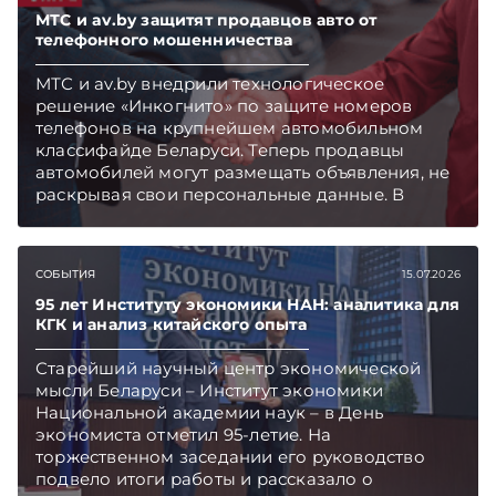
МТС и av.by защитят продавцов авто от
телефонного мошенничества
МТС и av.by внедрили технологическое
решение «Инкогнито» по защите номеров
телефонов на крупнейшем автомобильном
классифайде Беларуси. Теперь продавцы
автомобилей могут размещать объявления, не
раскрывая свои персональные данные. В
решении применяются виртуальные номера,
что позволяет av.by предлагать клиентам
новый уровень безопасности и комфорта.
СОБЫТИЯ
15.07.2026
95 лет Институту экономики НАН: аналитика для
КГК и анализ китайского опыта
Старейший научный центр экономической
мысли Беларуси – Институт экономики
Национальной академии наук – в День
экономиста отметил 95-летие. На
торжественном заседании его руководство
подвело итоги работы и рассказало о