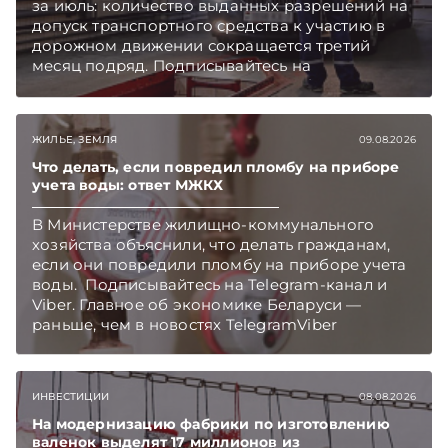
за июль: количество выданных разрешений на
допуск транспортного средства к участию в
дорожном движении сокращается третий
месяц подряд. Подписывайтесь на
Telegram‑канал и Viber. Главное об экономике
Беларуси — раньше, чем в новостях
TelegramViber
ЖИЛЬЕ, ЗЕМЛЯ
09.08.2026
Что делать, если повредил пломбу на приборе
учета воды: ответ МЖКХ
В Министерстве жилищно-коммунального
хозяйства объяснили, что делать гражданам,
если они повредили пломбу на приборе учета
воды. Подписывайтесь на Telegram‑канал и
Viber. Главное об экономике Беларуси —
раньше, чем в новостях TelegramViber
ИНВЕСТИЦИИ
08.08.2026
На модернизацию фабрики по изготовлению
валенок выделят 17 миллионов из