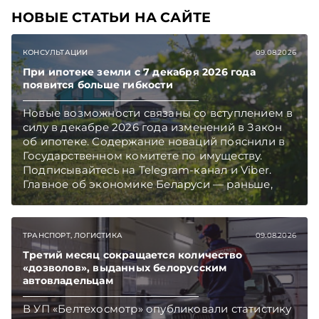
НОВЫЕ СТАТЬИ НА САЙТЕ
КОНСУЛЬТАЦИИ
09.08.2026
При ипотеке земли с 7 декабря 2026 года
появится больше гибкости
Новые возможности связаны со вступлением в
силу в декабре 2026 года изменений в Закон
об ипотеке. Содержание новаций пояснили в
Государственном комитете по имуществу.
Подписывайтесь на Telegram‑канал и Viber.
Главное об экономике Беларуси — раньше,
чем в новостях TelegramViber
ТРАНСПОРТ, ЛОГИСТИКА
09.08.2026
Третий месяц сокращается количество
«дозволов», выданных белорусским
автовладельцам
В УП «Белтехосмотр» опубликовали статистику