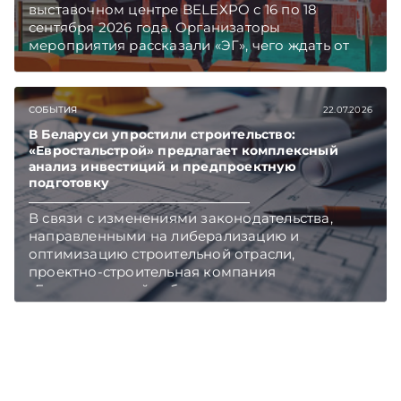
выставочном центре BELEXPO с 16 по 18
сентября 2026 года. Организаторы
мероприятия рассказали «ЭГ», чего ждать от
выставки в этом году.
СОБЫТИЯ
22.07.2026
В Беларуси упростили строительство:
«Евростальстрой» предлагает комплексный
анализ инвестиций и предпроектную
подготовку
В связи с изменениями законодательства,
направленными на либерализацию и
оптимизацию строительной отрасли,
проектно-строительная компания
«Евростальстрой» объявила о внедрении
нового формата сопровождения объектов.
Подписывайтесь на Telegram‑канал и Viber.
Главное об экономике Беларуси — раньше,
чем в новостях TelegramViber