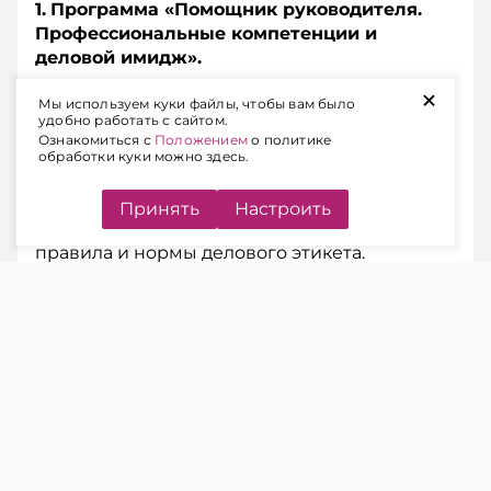
1
.
Программа «Помощник руководителя.
Профессиональные компетенции и
деловой имидж».
+
Мы используем куки файлы, чтобы вам было
На программе будут рассмотрены роль,
удобно работать с сайтом.
функции и специфика работы помощника
Ознакомиться с
Положением
о политике
руководителя в современных условиях,
обработки куки можно здесь.
организационные вопросы взаимодействия
и условия эффективной работы помощника
Принять
Настроить
и руководителя, основы делопроизводства,
правила и нормы делового этикета.
После обучения вы:
освоите принципы планирования
рабочего времени руководителя с
учетом расстановки приоритетов;
разберетесь в тонкостях
профессионального имиджа, мастерства
делового общения;