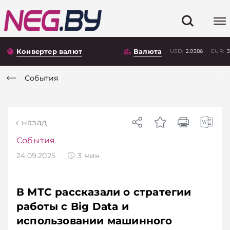
Конвертер валют
Валюта
USD:
2.9386
EUR:
3
События
назад
События
24.09.2025
3
мин
В МТС рассказали о стратегии
работы с Big Data и
использовании машинного