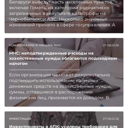
Беларуси выведут часть населенных пунктов,
включая Гомель, из категории радиактивно
загрязненных в результате катастрофы на
Чернобыльской АЭС. Несколько значимых
изменений принято в сфере госуправления. А
бизнесу вновь дали надежду на сокращение
объема нового нормативного массива,
который приходится изучать ежегодно.
КОММЕНТАРИИ И ПИСЬМА МНС
07.08.2026
Очередные меры по оптимизации
нормотворчества предусмотрены в
МНС: неподтвержденные расходы на
хозяйственные нужды облагаются подоходным
постановлении Совмина. Подписывайтесь на
налогом
Telegram‑канал и Viber. Главное об экономике
Беларуси — раньше, чем в новостях
Если организация не может документально
TelegramViber
подтвердить использование наличных
денежных средств на хозяйственные нужды,
суммы, оставшиеся в распоряжении
физических лиц, признаются их доходом. В
этом случае организация как налоговый агент
обязана исчислить, удержать и перечислить в
бюджет подоходный налог, напоминает МНС.
ИНВЕСТИЦИИ
07.08.2026
Инвестпроекты в АПК: усилены требования для