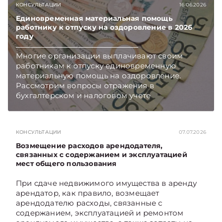
КОНСУЛЬТАЦИИ
16.06.2026
Единовременная материальная помощь
работнику к отпуску на оздоровление в 2026
году
Многие организации выплачивают своим
работникам к отпуску единовременную
материальную помощь на оздоровление.
Рассмотрим вопросы отражения в
бухгалтерском и налоговом учете
хозяйственных операций по начислению и
выплате работникам такой матпомощи.
Подписывайтесь на Telegram‑канал и Viber.
КОНСУЛЬТАЦИИ
07.07.2026
Главное об экономике Беларуси — раньше,
чем в новостях TelegramViber
Возмещение расходов арендодателя,
связанных с содержанием и эксплуатацией
мест общего пользования
При сдаче недвижимого имущества в аренду
арендатор, как правило, возмещает
арендодателю расходы, связанные с
содержанием, эксплуатацией и ремонтом