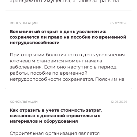
арендуемого имущества, а также затраты на
санитарное содержание, коммунальные и
иные услуги. Возникает вопрос: как
определяется сумма возмещения расходов,
КОНСУЛЬТАЦИИ
07.07.2026
связанных с содержанием и эксплуатацией
мест общего пользования, в частности –
Больничный открыт в день увольнения:
контрольно-­пропускного пункта? Рассмотрим
сохраняется ли право на пособие по временной
нетрудоспособности
порядок их распределения. Подписывайтесь
на Telegram‑канал и Viber. Главное об
При открытии больничного в день увольнения
экономике Беларуси — раньше, чем в новостях
ключевым становится момент начала
TelegramViber
заболевания. Если оно наступило в период
работы, пособие по временной
нетрудоспособности сохраняется. Поясним на
примере. Подписывайтесь на Telegram‑канал и
Viber. Главное об экономике Беларуси —
раньше, чем в новостях TelegramViber
КОНСУЛЬТАЦИИ
12.05.2026
Как отразить в учете стоимость затрат,
связанных с доставкой строительных
материалов и оборудования
Строительная организация является