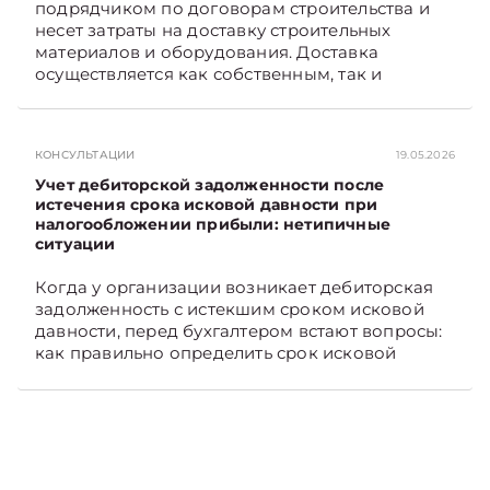
подрядчиком по договорам строительства и
несет затраты на доставку строительных
материалов и оборудования. Доставка
осуществляется как собственным, так и
наемным транспортом. Рассмотрим, как
отразить в бухгалтерском учете затраты в этом
случае. Подписывайтесь на Telegram‑канал и
КОНСУЛЬТАЦИИ
19.05.2026
Viber, чтобы не пропускать новые статьи
TelegramViber
Учет дебиторской задолженности после
истечения срока исковой давности при
налогообложении прибыли: нетипичные
ситуации
Когда у организации возникает дебиторская
задолженность с истекшим сроком исковой
давности, перед бухгалтером встают вопросы:
как правильно определить срок исковой
давности и в каком порядке списать такую
задолженность. Рассмотрим это на
практических ситуациях. Подписывайтесь на
Telegram‑канал и Viber, чтобы не пропускать
новые статьи TelegramViber