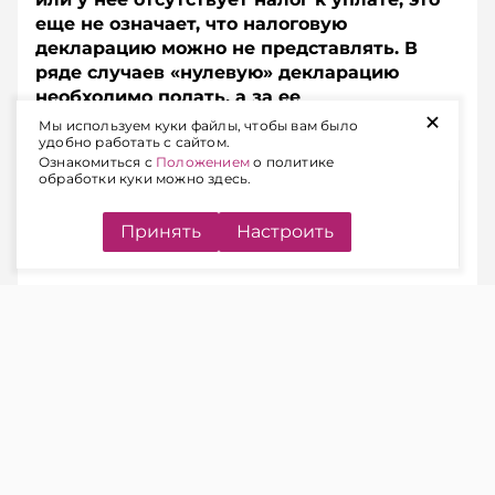
еще не означает, что налоговую
декларацию можно не представлять. В
ряде случаев «нулевую» декларацию
необходимо подать, а за ее
+
непредставление предусмотрена
Мы используем куки файлы, чтобы вам было
удобно работать с сайтом.
административная ответственность.
Ознакомиться с
Положением
о политике
обработки куки можно здесь.
Содержание
Принять
Настроить
КОГДА НАЛОГОВУЮ
ДЕКЛАРАЦИЮ НУЖНО
ПРЕДСТАВЛЯТЬ
ЧИТАЙТЕ ТАКЖЕ
Подоходный налог: когда в