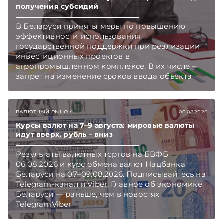
получения субсидий
В Беларуси приняты меры по повышению
эффективности использования
государственной поддержки при реализации
инвестиционных проектов в
агропромышленном комплексе. В их числе –
запрет на изменение сроков ввода объекта
инвестиций в эксплуатацию и его выхода на
проектную мощность. Подписывайтесь на
Telegram‑канал и Viber. Главное об экономике
ВАЛЮТНЫЙ РЫНОК
06.08.2026
Беларуси — раньше, чем в новостях
TelegramViber
Курсы валют на 7–9 августа: мировые валюты
идут вверх, рубль – вниз
Результаты валютных торгов на БВФБ
06.08.2026 и курс обмена валют Нацбанка
Беларуси на 07–09.08.2026. Подписывайтесь на
Telegram‑канал и Viber. Главное об экономике
Беларуси — раньше, чем в новостях
TelegramViber