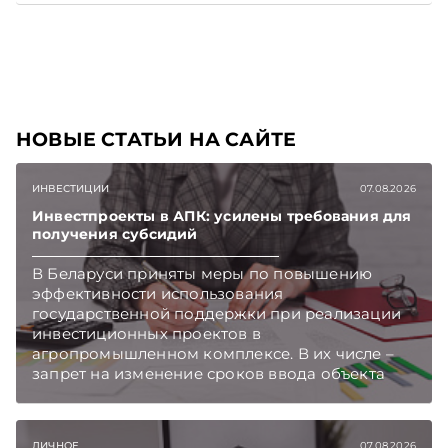
задолженность. Рассмотрим это на
практических ситуациях. Подписывайтесь на
Telegram‑канал и Viber, чтобы не пропускать
новые статьи TelegramViber
НОВЫЕ СТАТЬИ НА САЙТЕ
ИНВЕСТИЦИИ
07.08.2026
Инвестпроекты в АПК: усилены требования для
получения субсидий
В Беларуси приняты меры по повышению
эффективности использования
государственной поддержки при реализации
инвестиционных проектов в
агропромышленном комплексе. В их числе –
запрет на изменение сроков ввода объекта
инвестиций в эксплуатацию и его выхода на
проектную мощность. Подписывайтесь на
Telegram‑канал и Viber. Главное об экономике
ЛИЧНОЕ
07.08.2026