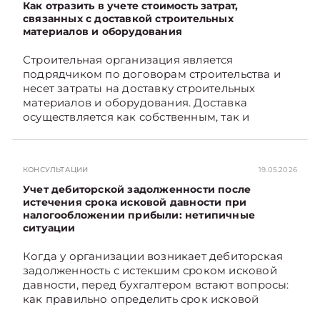
Как отразить в учете стоимость затрат,
связанных с доставкой строительных
материалов и оборудования
Строительная организация является
подрядчиком по договорам строительства и
несет затраты на доставку строительных
материалов и оборудования. Доставка
осуществляется как собственным, так и
наемным транспортом. Рассмотрим, как
отразить в бухгалтерском учете затраты в этом
случае. Подписывайтесь на Telegram‑канал и
КОНСУЛЬТАЦИИ
19.05.2026
Viber, чтобы не пропускать новые статьи
TelegramViber
Учет дебиторской задолженности после
истечения срока исковой давности при
налогообложении прибыли: нетипичные
ситуации
Когда у организации возникает дебиторская
задолженность с истекшим сроком исковой
давности, перед бухгалтером встают вопросы:
как правильно определить срок исковой
давности и в каком порядке списать такую