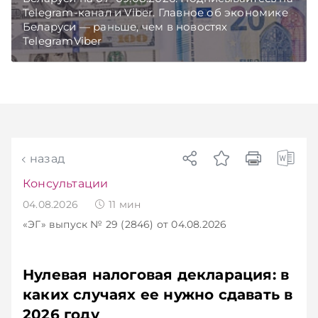
Telegram‑канал и Viber. Главное об экономике
Беларуси — раньше, чем в новостях
TelegramViber
назад
Консультации
04.08.2026
11
мин
«ЭГ»
выпуск № 29 (2846)
от 04.08.2026
Нулевая налоговая декларация: в
каких случаях ее нужно сдавать в
2026 году