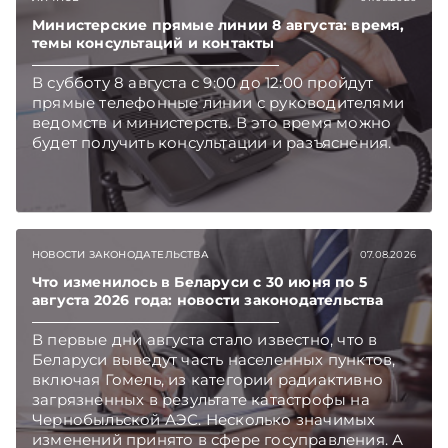
Беларуси — раньше, чем в новостях
TelegramViber
Министерские прямые линии 8 августа: время,
темы консультаций и контакты
В субботу 8 августа с 9:00 до 12:00 пройдут
прямые телефонные линии с руководителями
ведомств и министерств. В это время можно
будет получить консультации и разъяснения.
НОВОСТИ ЗАКОНОДАТЕЛЬСТВА
07.08.2026
Что изменилось в Беларуси с 30 июня по 5
августа 2026 года: новости законодательства
В первые дни августа стало известно, что в
Беларуси выведут часть населенных пунктов,
включая Гомель, из категории радиактивно
загрязненных в результате катастрофы на
Чернобыльской АЭС. Несколько значимых
изменений принято в сфере госуправления. А