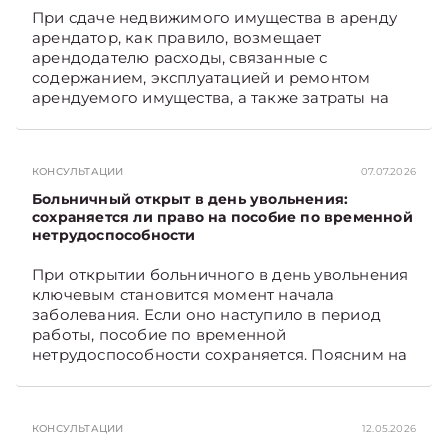
При сдаче недвижимого имущества в аренду
арендатор, как правило, возмещает
арендодателю расходы, связанные с
содержанием, эксплуатацией и ремонтом
арендуемого имущества, а также затраты на
санитарное содержание, коммунальные и
иные услуги. Возникает вопрос: как
определяется сумма возмещения расходов,
КОНСУЛЬТАЦИИ
07.07.2026
связанных с содержанием и эксплуатацией
мест общего пользования, в частности –
Больничный открыт в день увольнения:
контрольно-­пропускного пункта? Рассмотрим
сохраняется ли право на пособие по временной
нетрудоспособности
порядок их распределения. Подписывайтесь
на Telegram‑канал и Viber. Главное об
При открытии больничного в день увольнения
экономике Беларуси — раньше, чем в новостях
ключевым становится момент начала
TelegramViber
заболевания. Если оно наступило в период
работы, пособие по временной
нетрудоспособности сохраняется. Поясним на
примере. Подписывайтесь на Telegram‑канал и
Viber. Главное об экономике Беларуси —
раньше, чем в новостях TelegramViber
КОНСУЛЬТАЦИИ
12.05.2026