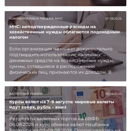
бизнесу вновь дали надежду на сокращение
объема нового нормативного массива,
который приходится изучать ежегодно.
КОММЕНТАРИИ И ПИСЬМА МНС
07.08.2026
Очередные меры по оптимизации
нормотворчества предусмотрены в
МНС: неподтвержденные расходы на
хозяйственные нужды облагаются подоходным
постановлении Совмина. Подписывайтесь на
налогом
Telegram‑канал и Viber. Главное об экономике
Беларуси — раньше, чем в новостях
Если организация не может документально
TelegramViber
подтвердить использование наличных
денежных средств на хозяйственные нужды,
суммы, оставшиеся в распоряжении
физических лиц, признаются их доходом. В
этом случае организация как налоговый агент
обязана исчислить, удержать и перечислить в
бюджет подоходный налог, напоминает МНС.
ВАЛЮТНЫЙ РЫНОК
06.08.2026
Курсы валют на 7–9 августа: мировые валюты
идут вверх, рубль – вниз
Результаты валютных торгов на БВФБ
06.08.2026 и курс обмена валют Нацбанка
Беларуси на 07–09.08.2026. Подписывайтесь на