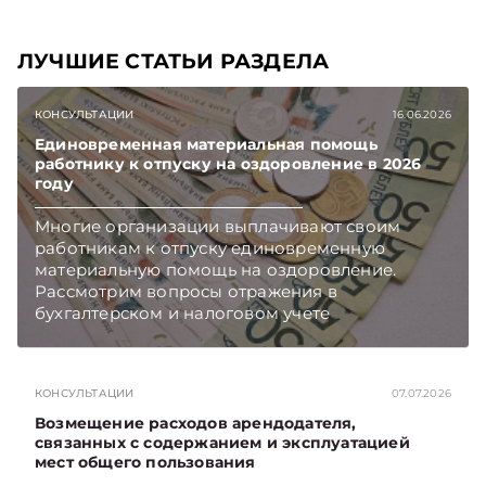
ЛУЧШИЕ СТАТЬИ РАЗДЕЛА
КОНСУЛЬТАЦИИ
16.06.2026
Единовременная материальная помощь
работнику к отпуску на оздоровление в 2026
году
Многие организации выплачивают своим
работникам к отпуску единовременную
материальную помощь на оздоровление.
Рассмотрим вопросы отражения в
бухгалтерском и налоговом учете
хозяйственных операций по начислению и
выплате работникам такой матпомощи.
Подписывайтесь на Telegram‑канал и Viber.
КОНСУЛЬТАЦИИ
07.07.2026
Главное об экономике Беларуси — раньше,
чем в новостях TelegramViber
Возмещение расходов арендодателя,
связанных с содержанием и эксплуатацией
мест общего пользования