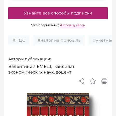
Узнайте все способы подписки
Уже подписаны?
Авторизуйтесь
#НДС
#налог на прибыль
#учетная 
Авторы публикации:
Валентина ЛЕМЕШ, кандидат
экономических наук, доцент