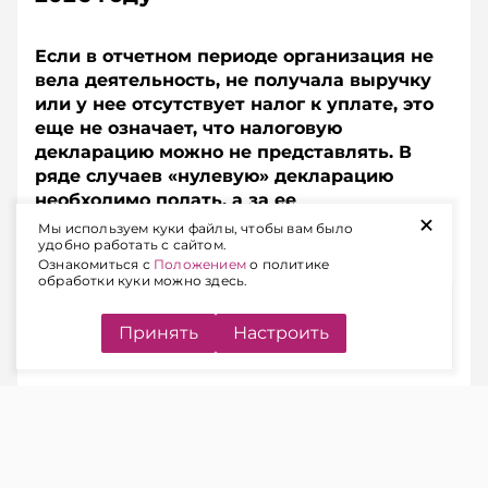
Если в отчетном периоде организация не
вела деятельность, не получала выручку
или у нее отсутствует налог к уплате, это
еще не означает, что налоговую
декларацию можно не представлять. В
ряде случаев «нулевую» декларацию
необходимо подать, а за ее
+
непредставление предусмотрена
Мы используем куки файлы, чтобы вам было
удобно работать с сайтом.
административная ответственность.
Ознакомиться с
Положением
о политике
обработки куки можно здесь.
Содержание
Принять
Настроить
КОГДА НАЛОГОВУЮ
ДЕКЛАРАЦИЮ НУЖНО
ПРЕДСТАВЛЯТЬ