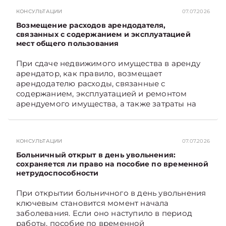
КОНСУЛЬТАЦИИ
07.07.2026
Возмещение расходов арендодателя,
связанных с содержанием и эксплуатацией
мест общего пользования
При сдаче недвижимого имущества в аренду
арендатор, как правило, возмещает
арендодателю расходы, связанные с
содержанием, эксплуатацией и ремонтом
арендуемого имущества, а также затраты на
санитарное содержание, коммунальные и
иные услуги. Возникает вопрос: как
определяется сумма возмещения расходов,
КОНСУЛЬТАЦИИ
07.07.2026
связанных с содержанием и эксплуатацией
мест общего пользования, в частности –
Больничный открыт в день увольнения:
контрольно-­пропускного пункта? Рассмотрим
сохраняется ли право на пособие по временной
нетрудоспособности
порядок их распределения. Подписывайтесь
на Telegram‑канал и Viber. Главное об
При открытии больничного в день увольнения
экономике Беларуси — раньше, чем в новостях
ключевым становится момент начала
TelegramViber
заболевания. Если оно наступило в период
работы, пособие по временной