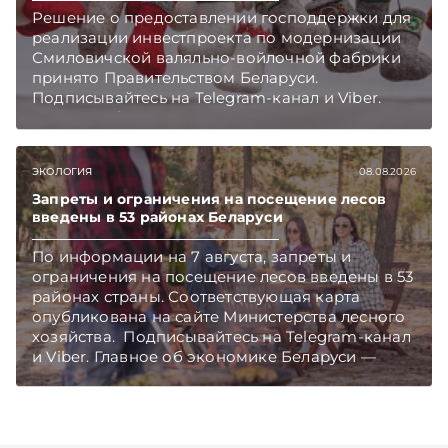
Решение о предоставлении господдержки для
реализации инвестпроекта по модернизации
Смиловичской валяльно-войлочной фабрики
принято Правительством Беларуси.
Подписывайтесь на Telegram‑канал и Viber.
Главное об экономике Беларуси — раньше,
чем в новостях TelegramViber
ЭКОЛОГИЯ
08.08.2026
Запреты и ограничения на посещение лесов
введены в 53 районах Беларуси
По информации на 7 августа, запреты и
ограничения на посещение лесов введены в 53
районах страны. Соответствующая карта
опубликована на сайте Министерства лесного
хозяйства. Подписывайтесь на Telegram‑канал
и Viber. Главное об экономике Беларуси —
раньше, чем в новостях TelegramViber