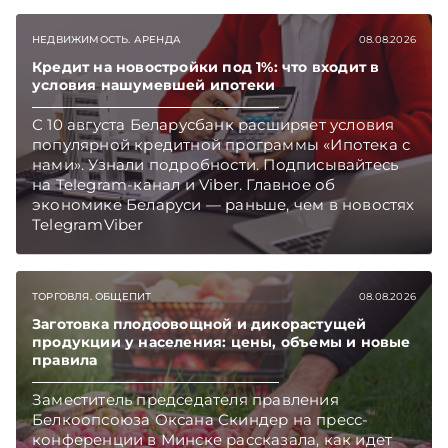
НЕДВИЖИМОСТЬ. АРЕНДА
08.08.2026
Кредит на новостройки под 1%: что входит в
условия нашумевшей ипотеки
С 10 августа Беларусбанк расширяет условия
популярной кредитной программы «Ипотека с
нами». Узнали подробности. Подписывайтесь
на Telegram‑канал и Viber. Главное об
экономике Беларуси — раньше, чем в новостях
TelegramViber
ТОРГОВЛЯ. ОБЩЕПИТ
08.08.2026
Заготовка плодоовощной и дикорастущей
продукции у населения: цены, объемы и новые
правила
Заместитель председателя правления
Белкоопсоюза Оксана Скиндер на пресс-
конференции в Минске рассказала, как идет