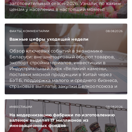
заготовительный сезон-2026. Узнали, по каким
ценам у населения в настоящий момент
закупают продукцию, сколько
приемозаготовительных пунктов работает и
как изменились правила игры в текущем году.
ФАКТЫ, КОММЕНТАРИИ
08.08.2026
Подписывайтесь на Telegram‑канал и Viber.
Главное об экономике Беларуси — раньше,
Важные цифры уходящей недели
чем в новостях TelegramViber
Обзор ключевых событий в экономике
Беларуси: внешнеторговый оборот товаров,
экспорт стройматериалов, инвестиции в
Индустриальный парк «Великий камень»,
поставки мясной продукции в Китай через
БУТБ, поддержка малого и среднего бизнеса,
страховые выплаты, закупки Белкоопсоюза и
рост продаж новых автомобилей.
Подписывайтесь на Telegram‑канал и Viber.
Главное об экономике Беларуси — раньше,
ИНВЕСТИЦИИ
08.08.2026
чем в новостях TelegramViber
На модернизацию фабрики по изготовлению
валенок выделят 17 миллионов из
инновационных фондов