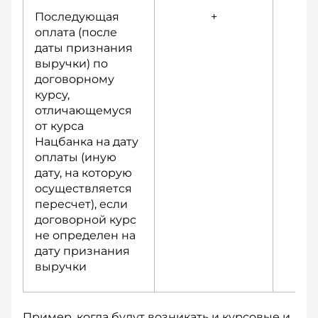
Последующая
+
оплата (после
даты признания
выручки) по
договорному
курсу,
отличающемуся
от курса
Нацбанка на дату
оплаты (иную
дату, на которую
осуществляется
пересчет), если
договорной курс
не определен на
дату признания
выручки
Пример, когда будут возникать и курсовые и