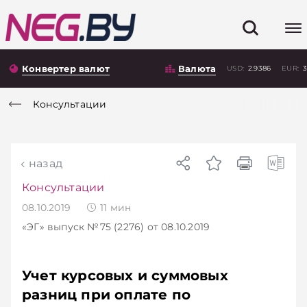
Конвертер валют
Валюта
USD:
2.9386
EUR:
3
Консультации
назад
Консультации
08.10.2019
11
мин
«ЭГ»
выпуск №75 (2276)
от 08.10.2019
Учет курсовых и суммовых
разниц при оплате по