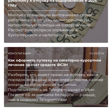
работнику к отпуску на оздоровление в 2026
году
Многие организации выплачивают своим
работникам к отпуску единовременную
материальную помощь на оздоровление.
Рассмотрим вопросы отражения в
бухгалтерском и налоговом учете
хозяйственных операций по начислению и
выплате работникам такой матпомощи.
Подписывайтесь на Telegram‑канал и Viber.
КОНСУЛЬТАЦИИ
04.08.2026
Главное об экономике Беларуси — раньше,
чем в новостях TelegramViber
Как оформить путевку на санаторно-курортное
лечение за счет средств ФСЗН
Разберем, кто имеет право на путевку, каков
порядок ее выдачи и как определяется размер
оплаты, которую вносит работник.
Подписывайтесь на Telegram‑канал и Viber.
Главное об экономике Беларуси — раньше,
чем в новостях TelegramViber