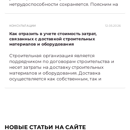
нетрудоспособности сохраняется. Поясним на
примере. Подписывайтесь на Telegram‑канал и
Viber. Главное об экономике Беларуси —
раньше, чем в новостях TelegramViber
КОНСУЛЬТАЦИИ
12.05.2026
Как отразить в учете стоимость затрат,
связанных с доставкой строительных
материалов и оборудования
Строительная организация является
подрядчиком по договорам строительства и
несет затраты на доставку строительных
материалов и оборудования. Доставка
осуществляется как собственным, так и
наемным транспортом. Рассмотрим, как
отразить в бухгалтерском учете затраты в этом
случае. Подписывайтесь на Telegram‑канал и
Viber, чтобы не пропускать новые статьи
TelegramViber
НОВЫЕ СТАТЬИ НА САЙТЕ