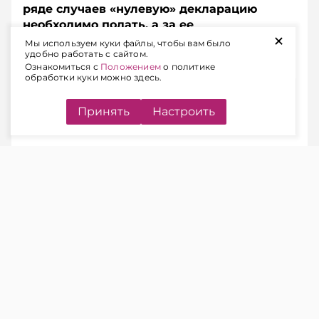
ряде случаев «нулевую» декларацию
необходимо подать, а за ее
+
непредставление предусмотрена
Мы используем куки файлы, чтобы вам было
удобно работать с сайтом.
административная ответственность.
Ознакомиться с
Положением
о политике
обработки куки можно здесь.
Содержание
Принять
Настроить
КОГДА НАЛОГОВУЮ
ДЕКЛАРАЦИЮ НУЖНО
ПРЕДСТАВЛЯТЬ
ЧИТАЙТЕ ТАКЖЕ
Подоходный налог: когда в
декларации может появиться
«минус» и что это значит