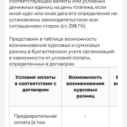
соответствующей валюты или условных
денежных единиц на день платежа, если
иной курс или иная дата его определения не
установлены законодательством или
соглашением сторон (ст. 298 ГК).
Представим в таблице возможность
возникновения курсовых и суммовых
разниц в бухгалтерском учете организаций
в зависимости от условий оплаты,
определенных в договорах.
Условия оплаты
Возможность
Воз
в соответствии с
возникновения
возн
договором
курсовых
су
разниц
р
Предварительная
-
оплата (в том