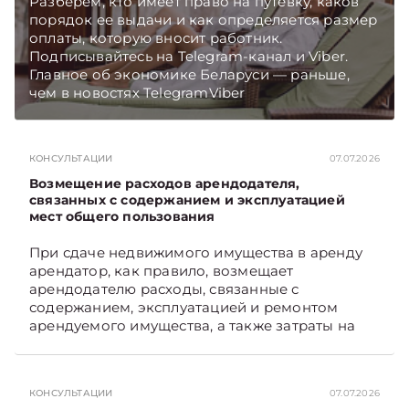
Разберем, кто имеет право на путевку, каков
порядок ее выдачи и как определяется размер
оплаты, которую вносит работник.
Подписывайтесь на Telegram‑канал и Viber.
Главное об экономике Беларуси — раньше,
чем в новостях TelegramViber
КОНСУЛЬТАЦИИ
07.07.2026
Возмещение расходов арендодателя,
связанных с содержанием и эксплуатацией
мест общего пользования
При сдаче недвижимого имущества в аренду
арендатор, как правило, возмещает
арендодателю расходы, связанные с
содержанием, эксплуатацией и ремонтом
арендуемого имущества, а также затраты на
санитарное содержание, коммунальные и
иные услуги. Возникает вопрос: как
определяется сумма возмещения расходов,
КОНСУЛЬТАЦИИ
07.07.2026
связанных с содержанием и эксплуатацией