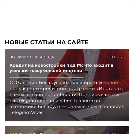
отразить в бухгалтерском учете затраты в этом
случае. Подписывайтесь на Telegram‑канал и
Viber, чтобы не пропускать новые статьи
TelegramViber
НОВЫЕ СТАТЬИ НА САЙТЕ
НЕДВИЖИМОСТЬ. АРЕНДА
08.08.2026
Кредит на новостройки под 1%: что входит в
условия нашумевшей ипотеки
С 10 августа Беларусбанк расширяет условия
популярной кредитной программы «Ипотека с
нами». Узнали подробности. Подписывайтесь
на Telegram‑канал и Viber. Главное об
экономике Беларуси — раньше, чем в новостях
TelegramViber
ТОРГОВЛЯ. ОБЩЕПИТ
08.08.2026