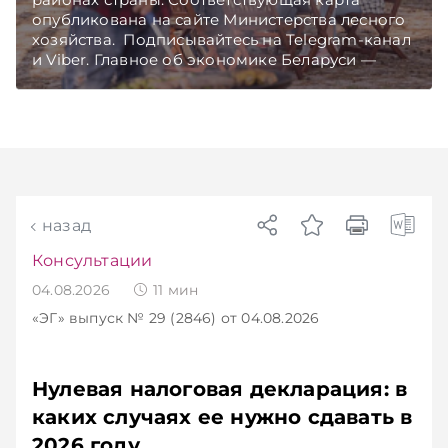
опубликована на сайте Министерства лесного
хозяйства. Подписывайтесь на Telegram‑канал
и Viber. Главное об экономике Беларуси —
раньше, чем в новостях TelegramViber
назад
Консультации
04.08.2026
11
мин
«ЭГ»
выпуск № 29 (2846)
от 04.08.2026
Нулевая налоговая декларация: в
каких случаях ее нужно сдавать в
2026 году