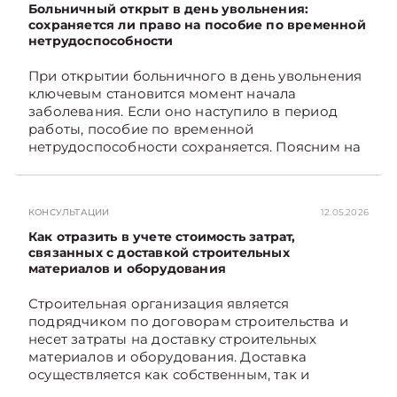
мест общего пользования, в частности –
Больничный открыт в день увольнения:
контрольно-­пропускного пункта? Рассмотрим
сохраняется ли право на пособие по временной
нетрудоспособности
порядок их распределения. Подписывайтесь
на Telegram‑канал и Viber. Главное об
При открытии больничного в день увольнения
экономике Беларуси — раньше, чем в новостях
ключевым становится момент начала
TelegramViber
заболевания. Если оно наступило в период
работы, пособие по временной
нетрудоспособности сохраняется. Поясним на
примере. Подписывайтесь на Telegram‑канал и
Viber. Главное об экономике Беларуси —
раньше, чем в новостях TelegramViber
КОНСУЛЬТАЦИИ
12.05.2026
Как отразить в учете стоимость затрат,
связанных с доставкой строительных
материалов и оборудования
Строительная организация является
подрядчиком по договорам строительства и
несет затраты на доставку строительных
материалов и оборудования. Доставка
осуществляется как собственным, так и
наемным транспортом. Рассмотрим, как