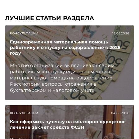
ЛУЧШИЕ СТАТЬИ РАЗДЕЛА
КОНСУЛЬТАЦИИ
16.06.2026
Единовременная материальная помощь
работнику к отпуску на оздоровление в 2026
году
Многие организации выплачивают своим
работникам к отпуску единовременную
материальную помощь на оздоровление.
Рассмотрим вопросы отражения в
бухгалтерском и налоговом учете
хозяйственных операций по начислению и
выплате работникам такой матпомощи.
Подписывайтесь на Telegram‑канал и Viber.
КОНСУЛЬТАЦИИ
04.08.2026
Главное об экономике Беларуси — раньше,
чем в новостях TelegramViber
Как оформить путевку на санаторно-курортное
лечение за счет средств ФСЗН