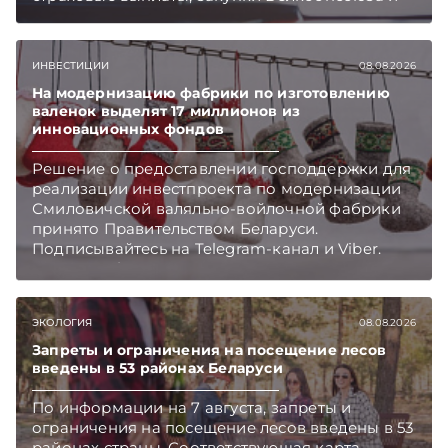
рост продаж новых автомобилей.
Подписывайтесь на Telegram‑канал и Viber.
Главное об экономике Беларуси — раньше,
ИНВЕСТИЦИИ
08.08.2026
чем в новостях TelegramViber
На модернизацию фабрики по изготовлению
валенок выделят 17 миллионов из
инновационных фондов
Решение о предоставлении господдержки для
реализации инвестпроекта по модернизации
Смиловичской валяльно-войлочной фабрики
принято Правительством Беларуси.
Подписывайтесь на Telegram‑канал и Viber.
Главное об экономике Беларуси — раньше,
чем в новостях TelegramViber
ЭКОЛОГИЯ
08.08.2026
Запреты и ограничения на посещение лесов
введены в 53 районах Беларуси
По информации на 7 августа, запреты и
ограничения на посещение лесов введены в 53
районах страны. Соответствующая карта