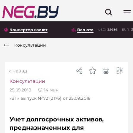
Конвертер валют
Валюта
USD:
2.9386
EUR:
3
Консультации
назад
Консультации
25.09.2018
14
мин
«ЭГ»
выпуск №72 (2176)
от 25.09.2018
Учет долгосрочных активов,
предназначенных для