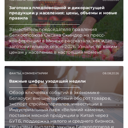
Заготовка плодоовощной и дикорастущей
продукции у населения: цены, объемы и новые
правила
Заместитель председателя правления
Белкоопсоюза Оксана Скиндер на пресс-
конференции в Минске рассказала, как идет
заготовительный сезон-2026. Узнали, по каким
ценам у населения в настоящий момент
закупают продукцию, сколько
приемозаготовительных пунктов работает и
как изменились правила игры в текущем году.
ФАКТЫ, КОММЕНТАРИИ
08.08.2026
Подписывайтесь на Telegram‑канал и Viber.
Главное об экономике Беларуси — раньше,
Важные цифры уходящей недели
чем в новостях TelegramViber
Обзор ключевых событий в экономике
Беларуси: внешнеторговый оборот товаров,
экспорт стройматериалов, инвестиции в
Индустриальный парк «Великий камень»,
поставки мясной продукции в Китай через
БУТБ, поддержка малого и среднего бизнеса,
страховые выплаты, закупки Белкоопсоюза и