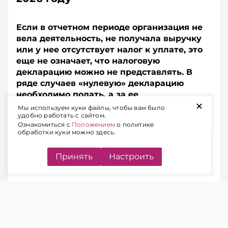
Если в отчетном периоде организация не
вела деятельность, не получала выручку
или у нее отсутствует налог к уплате, это
еще не означает, что налоговую
декларацию можно не представлять. В
ряде случаев «нулевую» декларацию
необходимо подать, а за ее
+
непредставление предусмотрена
Мы используем куки файлы, чтобы вам было
удобно работать с сайтом.
административная ответственность.
Ознакомиться с
Положением
о политике
обработки куки можно здесь.
Содержание
Принять
Настроить
КОГДА НАЛОГОВУЮ
ДЕКЛАРАЦИЮ НУЖНО
ПРЕДСТАВЛЯТЬ