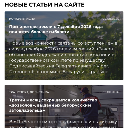
НОВЫЕ СТАТЬИ НА САЙТЕ
КОНСУЛЬТАЦИИ
09.08.2026
При ипотеке земли с 7 декабря 2026 года
появится больше гибкости
Новые возможности связаны со вступлением в
силу в декабре 2026 года изменений в Закон
об ипотеке. Содержание новаций пояснили в
Государственном комитете по имуществу.
Подписывайтесь на Telegram‑канал и Viber.
Главное об экономике Беларуси — раньше,
чем в новостях TelegramViber
ТРАНСПОРТ, ЛОГИСТИКА
09.08.2026
Третий месяц сокращается количество
«дозволов», выданных белорусским
автовладельцам
В УП «Белтехосмотр» опубликовали статистику
за июль: количество выданных разрешений на