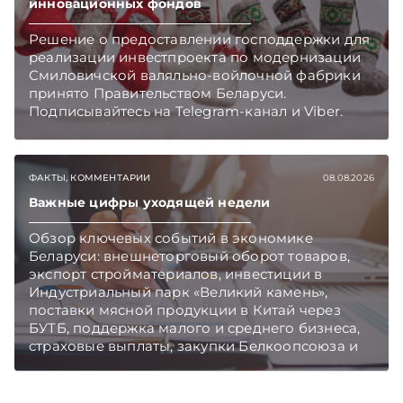
инновационных фондов
Решение о предоставлении господдержки для
реализации инвестпроекта по модернизации
Смиловичской валяльно-войлочной фабрики
принято Правительством Беларуси.
Подписывайтесь на Telegram‑канал и Viber.
Главное об экономике Беларуси — раньше,
чем в новостях TelegramViber
ФАКТЫ, КОММЕНТАРИИ
08.08.2026
Важные цифры уходящей недели
Обзор ключевых событий в экономике
Беларуси: внешнеторговый оборот товаров,
экспорт стройматериалов, инвестиции в
Индустриальный парк «Великий камень»,
поставки мясной продукции в Китай через
БУТБ, поддержка малого и среднего бизнеса,
страховые выплаты, закупки Белкоопсоюза и
рост продаж новых автомобилей.
Подписывайтесь на Telegram‑канал и Viber.
Главное об экономике Беларуси — раньше,