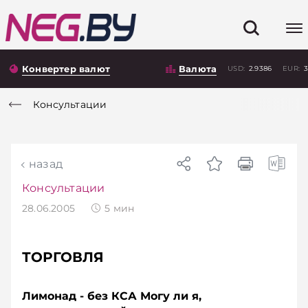
Конвертер валют
Валюта
USD:
2.9386
EUR:
3
Консультации
назад
Консультации
28.06.2005
5
мин
ТОРГОВЛЯ
Лимонад - без КСА Могу ли я,