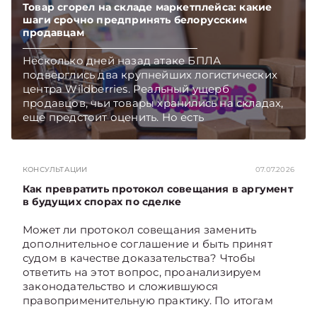
Товар сгорел на складе маркетплейса: какие
шаги срочно предпринять белорусским
продавцам
Несколько дней назад атаке БПЛА
подверглись два крупнейших логистических
центра Wildberries. Реальный ущерб
продавцов, чьи товары хранились на складах,
еще предстоит оценить. Но есть
первоочередные шаги, которые белорусские
селлеры должны предпринять как можно
скорее. Какие – поясняет юрист юридической
КОНСУЛЬТАЦИИ
07.07.2026
компании «Экономические споры» Наталия
ТАБАЛА. Подписывайтесь на Telegram‑канал и
Как превратить протокол совещания в аргумент
Viber. Главное об экономике Беларуси —
в будущих спорах по сделке
раньше, чем в новостях TelegramViber
Может ли протокол совещания заменить
дополнительное соглашение и быть принят
судом в качестве доказательства? Чтобы
ответить на этот вопрос, проанализируем
законодательство и сложившуюся
правоприменительную практику. По итогам
дадим рекомендации, как обеспечить