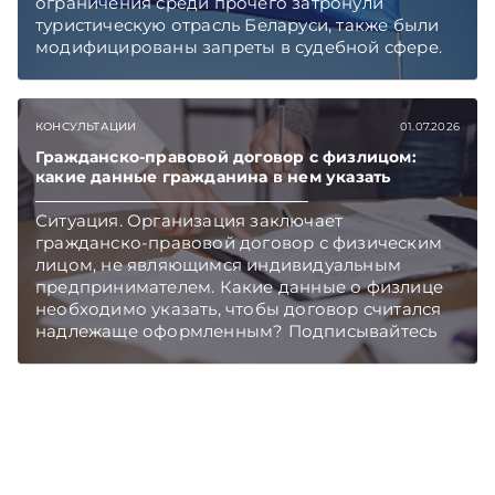
ограничения среди прочего затронули
туристическую отрасль Беларуси, также были
модифицированы запреты в судебной сфере.
Правовой контекст и последствия введения
очередных ограничительных мер «ЭГ»
обсудила с Юрием Владимировичем
КОНСУЛЬТАЦИИ
01.07.2026
Шумиловым, основателем и партнером
юридической фирмы YS Advisors,
Гражданско-правовой договор с физлицом:
какие данные гражданина в нем указать
специализирующейся на санкционном праве.
Подписывайтесь на Telegram‑канал и Viber.
Ситуация. Организация заключает
Главное об экономике Беларуси — раньше,
гражданско-правовой договор с физическим
чем в новостях TelegramViber
лицом, не являющимся индивидуальным
предпринимателем. Какие данные о физлице
необходимо указать, чтобы договор считался
надлежаще оформленным? Подписывайтесь
на Telegram‑канал и Viber. Главное об
экономике Беларуси — раньше, чем в новостях
TelegramViber