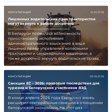
доказательственную силу протокола.
Подписывайтесь на Telegram‑канал и Viber.
КОНСУЛЬТАЦИИ
12.05.2026
Главное об экономике Беларуси — раньше,
чем в новостях TelegramViber
Лишенных водительских прав трактористов
могут вернуть к работе досрочно
В Беларуси появилась возможность
приостановить исполнение
административного взыскания в виде
лишения права управления колесными
тракторами и самоходными машинами, а
также досрочно вернуть водительские права.
Механизм предусмотрен в обновленном
ПИКоАП, но касается он не всех.
Подписывайтесь на Telegram‑канал и Viber,
КОНСУЛЬТАЦИИ
09.06.2026
чтобы не пропускать новые статьи
TelegramViber
Санкции ЕС – 2026: правовые последствия для
туризма и белорусских участников ВЭД
В конце апреля 2026 года Евросоюз вновь
расширил секторальные санкции в отношении
белорусской экономики. На этот раз