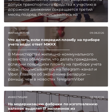
допуск транспортного средства к участию в
дорожном движении сокращается третий
месяц подряд. Подписывайтесь на
Telegram‑канал и Viber. Главное об экономике
Беларуси — раньше, чем в новостях
TelegramViber
ЖИЛЬЕ, ЗЕМЛЯ
09.08.2026
Что делать, если повредил пломбу на приборе
учета воды: ответ МЖКХ
В Министерстве жилищно-коммунального
хозяйства объяснили, что делать гражданам,
если они повредили пломбу на приборе учета
воды. Подписывайтесь на Telegram‑канал и
Viber. Главное об экономике Беларуси —
раньше, чем в новостях TelegramViber
ИНВЕСТИЦИИ
08.08.2026
На модернизацию фабрики по изготовлению
валенок выделят 17 миллионов из