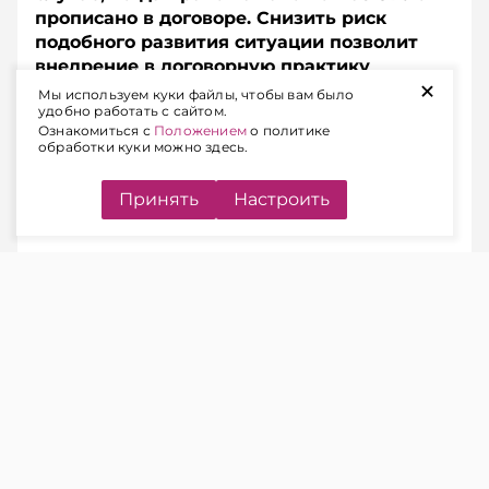
прописано в договоре. Снизить риск
подобного развития ситуации позволит
внедрение в договорную практику
+
немецкого института Nachfrist.
Мы используем куки файлы, чтобы вам было
удобно работать с сайтом.
Разъясняем, в чем суть этого правового
Ознакомиться с
Положением
о политике
инструмента и как его «вписать» в
обработки куки можно здесь.
белорусский контекст.
Принять
Настроить
СУТЬ ПРОБЛЕМЫ
ЧИТАЙТЕ ТАКЖЕ
Односторонний отказ покупателя
от договора поставки: как учесть
при заключении соглашения
Стороны все чаще предусматривают в
договорах возможность их расторжения