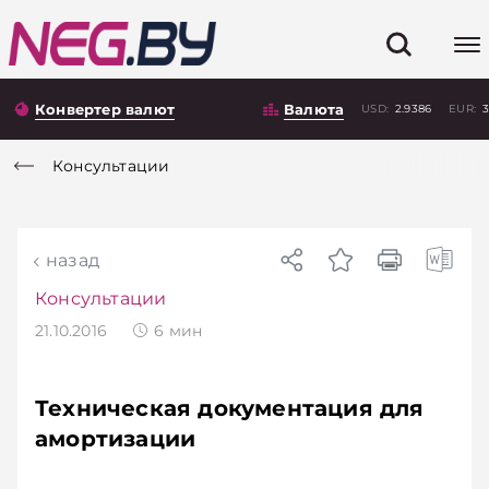
Конвертер валют
Валюта
USD:
2.9386
EUR:
3
Консультации
назад
Консультации
21.10.2016
6
мин
Техническая документация для
амортизации