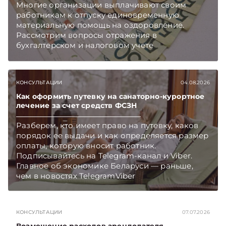
Многие организации выплачивают своим
работникам к отпуску единовременную
материальную помощь на оздоровление.
Рассмотрим вопросы отражения в
бухгалтерском и налоговом учете
хозяйственных операций по начислению и
выплате работникам такой матпомощи.
Подписывайтесь на Telegram‑канал и Viber.
КОНСУЛЬТАЦИИ
04.08.2026
Главное об экономике Беларуси — раньше,
чем в новостях TelegramViber
Как оформить путевку на санаторно-курортное
лечение за счет средств ФСЗН
Разберем, кто имеет право на путевку, каков
порядок ее выдачи и как определяется размер
оплаты, которую вносит работник.
Подписывайтесь на Telegram‑канал и Viber.
Главное об экономике Беларуси — раньше,
чем в новостях TelegramViber
КОНСУЛЬТАЦИИ
07.07.2026