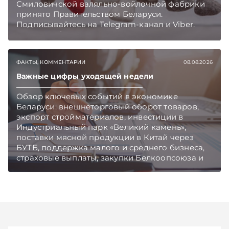
Смиловичской валяльно-войлочной фабрики
принято Правительством Беларуси.
Подписывайтесь на Telegram‑канал и Viber.
Главное об экономике Беларуси — раньше,
чем в новостях TelegramViber
ФАКТЫ, КОММЕНТАРИИ
08.08.2026
Важные цифры уходящей недели
Обзор ключевых событий в экономике
Беларуси: внешнеторговый оборот товаров,
экспорт стройматериалов, инвестиции в
Индустриальный парк «Великий камень»,
поставки мясной продукции в Китай через
БУТБ, поддержка малого и среднего бизнеса,
страховые выплаты, закупки Белкоопсоюза и
рост продаж новых автомобилей.
Подписывайтесь на Telegram‑канал и Viber.
Главное об экономике Беларуси — раньше,
чем в новостях TelegramViber