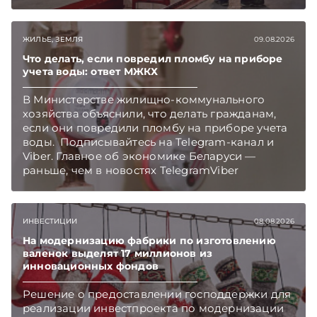
Telegram‑канал и Viber. Главное об экономике
Беларуси — раньше, чем в новостях
TelegramViber
ЖИЛЬЕ, ЗЕМЛЯ
09.08.2026
Что делать, если повредил пломбу на приборе
учета воды: ответ МЖКХ
В Министерстве жилищно-коммунального
хозяйства объяснили, что делать гражданам,
если они повредили пломбу на приборе учета
воды. Подписывайтесь на Telegram‑канал и
Viber. Главное об экономике Беларуси —
раньше, чем в новостях TelegramViber
ИНВЕСТИЦИИ
08.08.2026
На модернизацию фабрики по изготовлению
валенок выделят 17 миллионов из
инновационных фондов
Решение о предоставлении господдержки для
реализации инвестпроекта по модернизации