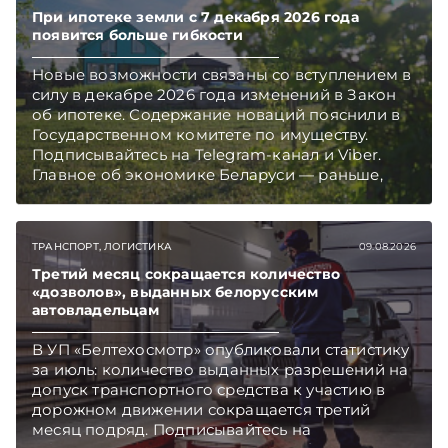
При ипотеке земли с 7 декабря 2026 года
появится больше гибкости
Новые возможности связаны со вступлением в
силу в декабре 2026 года изменений в Закон
об ипотеке. Содержание новаций пояснили в
Государственном комитете по имуществу.
Подписывайтесь на Telegram‑канал и Viber.
Главное об экономике Беларуси — раньше,
чем в новостях TelegramViber
ТРАНСПОРТ, ЛОГИСТИКА
09.08.2026
Третий месяц сокращается количество
«дозволов», выданных белорусским
автовладельцам
В УП «Белтехосмотр» опубликовали статистику
за июль: количество выданных разрешений на
допуск транспортного средства к участию в
дорожном движении сокращается третий
месяц подряд. Подписывайтесь на