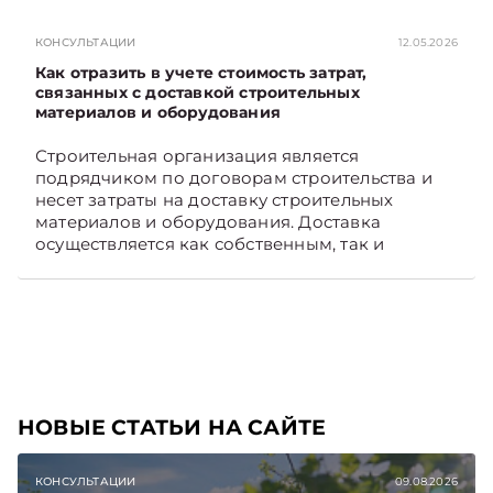
Viber. Главное об экономике Беларуси —
раньше, чем в новостях TelegramViber
КОНСУЛЬТАЦИИ
12.05.2026
Как отразить в учете стоимость затрат,
связанных с доставкой строительных
материалов и оборудования
Строительная организация является
подрядчиком по договорам строительства и
несет затраты на доставку строительных
материалов и оборудования. Доставка
осуществляется как собственным, так и
наемным транспортом. Рассмотрим, как
отразить в бухгалтерском учете затраты в этом
случае. Подписывайтесь на Telegram‑канал и
Viber, чтобы не пропускать новые статьи
TelegramViber
НОВЫЕ СТАТЬИ НА САЙТЕ
КОНСУЛЬТАЦИИ
09.08.2026