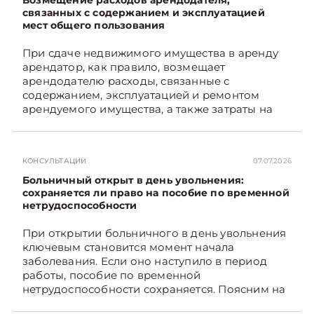
Возмещение расходов арендодателя,
связанных с содержанием и эксплуатацией
мест общего пользования
При сдаче недвижимого имущества в аренду
арендатор, как правило, возмещает
арендодателю расходы, связанные с
содержанием, эксплуатацией и ремонтом
арендуемого имущества, а также затраты на
санитарное содержание, коммунальные и
иные услуги. Возникает вопрос: как
определяется сумма возмещения расходов,
КОНСУЛЬТАЦИИ
07.07.2026
связанных с содержанием и эксплуатацией
мест общего пользования, в частности –
Больничный открыт в день увольнения:
контрольно-­пропускного пункта? Рассмотрим
сохраняется ли право на пособие по временной
нетрудоспособности
порядок их распределения. Подписывайтесь
на Telegram‑канал и Viber. Главное об
При открытии больничного в день увольнения
экономике Беларуси — раньше, чем в новостях
ключевым становится момент начала
TelegramViber
заболевания. Если оно наступило в период
работы, пособие по временной
нетрудоспособности сохраняется. Поясним на
примере. Подписывайтесь на Telegram‑канал и