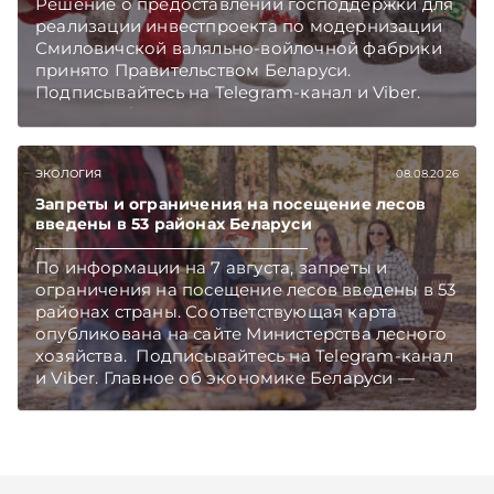
Решение о предоставлении господдержки для
реализации инвестпроекта по модернизации
Смиловичской валяльно-войлочной фабрики
принято Правительством Беларуси.
Подписывайтесь на Telegram‑канал и Viber.
Главное об экономике Беларуси — раньше,
чем в новостях TelegramViber
ЭКОЛОГИЯ
08.08.2026
Запреты и ограничения на посещение лесов
введены в 53 районах Беларуси
По информации на 7 августа, запреты и
ограничения на посещение лесов введены в 53
районах страны. Соответствующая карта
опубликована на сайте Министерства лесного
хозяйства. Подписывайтесь на Telegram‑канал
и Viber. Главное об экономике Беларуси —
раньше, чем в новостях TelegramViber