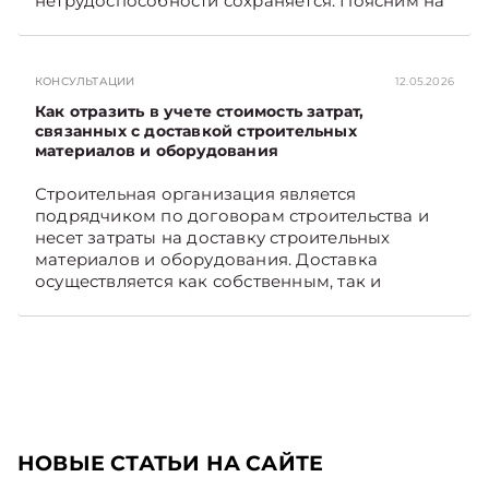
нетрудоспособности сохраняется. Поясним на
примере. Подписывайтесь на Telegram‑канал и
Viber. Главное об экономике Беларуси —
раньше, чем в новостях TelegramViber
КОНСУЛЬТАЦИИ
12.05.2026
Как отразить в учете стоимость затрат,
связанных с доставкой строительных
материалов и оборудования
Строительная организация является
подрядчиком по договорам строительства и
несет затраты на доставку строительных
материалов и оборудования. Доставка
осуществляется как собственным, так и
наемным транспортом. Рассмотрим, как
отразить в бухгалтерском учете затраты в этом
случае. Подписывайтесь на Telegram‑канал и
Viber, чтобы не пропускать новые статьи
TelegramViber
НОВЫЕ СТАТЬИ НА САЙТЕ