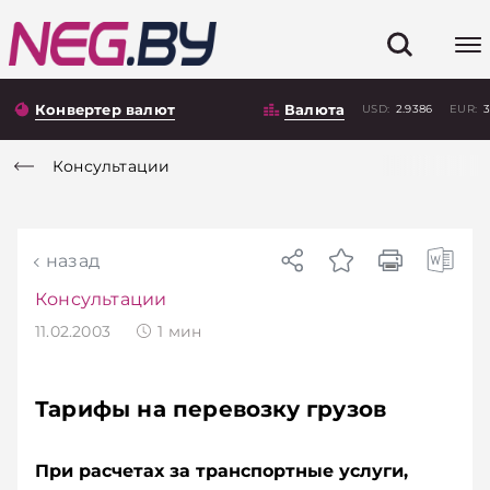
Конвертер валют
Валюта
USD:
2.9386
EUR:
3
Консультации
назад
Консультации
11.02.2003
1
мин
Тарифы на перевозку грузов
При расчетах за транспортные услуги,