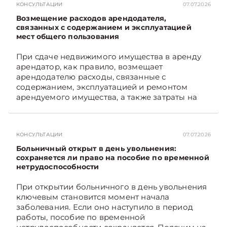
КОНСУЛЬТАЦИИ
07.07.2026
Возмещение расходов арендодателя,
связанных с содержанием и эксплуатацией
мест общего пользования
При сдаче недвижимого имущества в аренду
арендатор, как правило, возмещает
арендодателю расходы, связанные с
содержанием, эксплуатацией и ремонтом
арендуемого имущества, а также затраты на
санитарное содержание, коммунальные и
иные услуги. Возникает вопрос: как
определяется сумма возмещения расходов,
КОНСУЛЬТАЦИИ
07.07.2026
связанных с содержанием и эксплуатацией
мест общего пользования, в частности –
Больничный открыт в день увольнения:
контрольно-­пропускного пункта? Рассмотрим
сохраняется ли право на пособие по временной
нетрудоспособности
порядок их распределения. Подписывайтесь
на Telegram‑канал и Viber. Главное об
При открытии больничного в день увольнения
экономике Беларуси — раньше, чем в новостях
ключевым становится момент начала
TelegramViber
заболевания. Если оно наступило в период
работы, пособие по временной