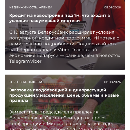
НЕДВИЖИМОСТЬ. АРЕНДА
08.08.2026
Кредит на новостройки под 1%: что входит в
условия нашумевшей ипотеки
С 10 августа Беларусбанк расширяет условия
популярной кредитной программы «Ипотека с
нами». Узнали подробности. Подписывайтесь
на Telegram‑канал и Viber. Главное об
экономике Беларуси — раньше, чем в новостях
TelegramViber
ТОРГОВЛЯ. ОБЩЕПИТ
08.08.2026
Заготовка плодоовощной и дикорастущей
продукции у населения: цены, объемы и новые
правила
Заместитель председателя правления
Белкоопсоюза Оксана Скиндер на пресс-
конференции в Минске рассказала, как идет
заготовительный сезон-2026. Узнали, по каким