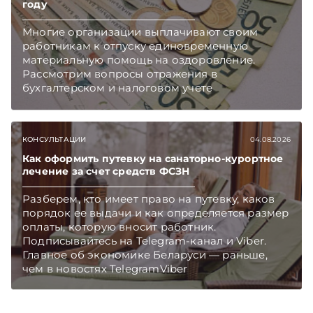
году
Многие организации выплачивают своим
работникам к отпуску единовременную
материальную помощь на оздоровление.
Рассмотрим вопросы отражения в
бухгалтерском и налоговом учете
хозяйственных операций по начислению и
выплате работникам такой матпомощи.
Подписывайтесь на Telegram‑канал и Viber.
КОНСУЛЬТАЦИИ
04.08.2026
Главное об экономике Беларуси — раньше,
чем в новостях TelegramViber
Как оформить путевку на санаторно-курортное
лечение за счет средств ФСЗН
Разберем, кто имеет право на путевку, каков
порядок ее выдачи и как определяется размер
оплаты, которую вносит работник.
Подписывайтесь на Telegram‑канал и Viber.
Главное об экономике Беларуси — раньше,
чем в новостях TelegramViber