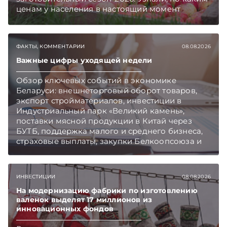
ценам у населения в настоящий момент
закупают продукцию, сколько
приемозаготовительных пунктов работает и
как изменились правила игры в текущем году.
ФАКТЫ, КОММЕНТАРИИ
08.08.2026
Подписывайтесь на Telegram‑канал и Viber.
Главное об экономике Беларуси — раньше,
Важные цифры уходящей недели
чем в новостях TelegramViber
Обзор ключевых событий в экономике
Беларуси: внешнеторговый оборот товаров,
экспорт стройматериалов, инвестиции в
Индустриальный парк «Великий камень»,
поставки мясной продукции в Китай через
БУТБ, поддержка малого и среднего бизнеса,
страховые выплаты, закупки Белкоопсоюза и
рост продаж новых автомобилей.
Подписывайтесь на Telegram‑канал и Viber.
Главное об экономике Беларуси — раньше,
ИНВЕСТИЦИИ
08.08.2026
чем в новостях TelegramViber
На модернизацию фабрики по изготовлению
валенок выделят 17 миллионов из
инновационных фондов