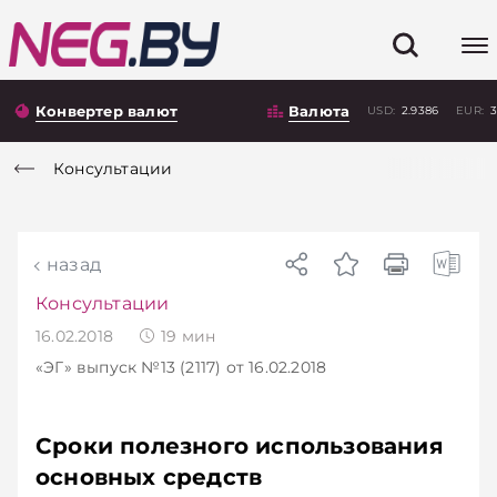
Конвертер валют
Валюта
USD:
2.9386
EUR:
3
Консультации
назад
Консультации
16.02.2018
19
мин
«ЭГ»
выпуск №13 (2117)
от 16.02.2018
Сроки полезного использования
основных средств