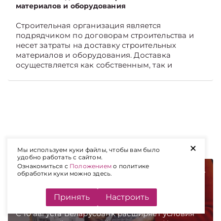
материалов и оборудования
Строительная организация является
подрядчиком по договорам строительства и
несет затраты на доставку строительных
материалов и оборудования. Доставка
осуществляется как собственным, так и
наемным транспортом. Рассмотрим, как
отразить в бухгалтерском учете затраты в этом
случае. Подписывайтесь на Telegram‑канал и
Viber, чтобы не пропускать новые статьи
TelegramViber
+
НОВЫЕ СТАТЬИ НА САЙТЕ
Мы используем куки файлы, чтобы вам было
удобно работать с сайтом.
Ознакомиться с
Положением
о политике
НЕДВИЖИМОСТЬ. АРЕНДА
08.08.2026
обработки куки можно здесь.
Кредит на новостройки под 1%: что входит в
условия нашумевшей ипотеки
Принять
Настроить
С 10 августа Беларусбанк расширяет условия