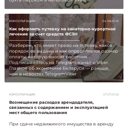
хозяйственных операций по начислению и
выплате работникам такой матпомощи.
Подписывайтесь на Telegram‑канал и Viber.
КОНСУЛЬТАЦИИ
04.08.2026
Главное об экономике Беларуси — раньше,
чем в новостях TelegramViber
Как оформить путевку на санаторно-курортное
лечение за счет средств ФСЗН
Разберем, кто имеет право на путевку, каков
порядок ее выдачи и как определяется размер
оплаты, которую вносит работник.
Подписывайтесь на Telegram‑канал и Viber.
Главное об экономике Беларуси — раньше,
чем в новостях TelegramViber
КОНСУЛЬТАЦИИ
07.07.2026
Возмещение расходов арендодателя,
связанных с содержанием и эксплуатацией
мест общего пользования
При сдаче недвижимого имущества в аренду