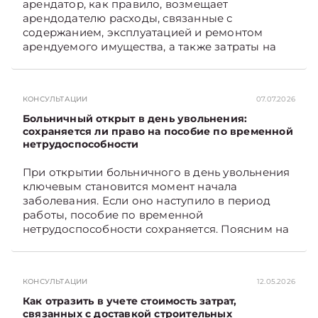
арендатор, как правило, возмещает
арендодателю расходы, связанные с
содержанием, эксплуатацией и ремонтом
арендуемого имущества, а также затраты на
санитарное содержание, коммунальные и
иные услуги. Возникает вопрос: как
определяется сумма возмещения расходов,
КОНСУЛЬТАЦИИ
07.07.2026
связанных с содержанием и эксплуатацией
мест общего пользования, в частности –
Больничный открыт в день увольнения:
контрольно-­пропускного пункта? Рассмотрим
сохраняется ли право на пособие по временной
нетрудоспособности
порядок их распределения. Подписывайтесь
на Telegram‑канал и Viber. Главное об
При открытии больничного в день увольнения
экономике Беларуси — раньше, чем в новостях
ключевым становится момент начала
TelegramViber
заболевания. Если оно наступило в период
работы, пособие по временной
нетрудоспособности сохраняется. Поясним на
примере. Подписывайтесь на Telegram‑канал и
Viber. Главное об экономике Беларуси —
раньше, чем в новостях TelegramViber
КОНСУЛЬТАЦИИ
12.05.2026
Как отразить в учете стоимость затрат,
связанных с доставкой строительных