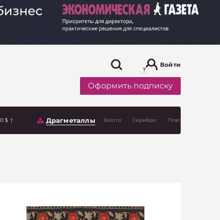
Войти
Оформить подписку
Драгметаллы
00 $
Золото:
Серебро:
Платина: