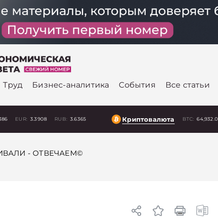
Труд
Бизнес-аналитика
События
Все статьи
Криптовалюта
386
EUR:
3.3908
RUB:
3.6365
BTC:
64,932.
ВАЛИ - ОТВЕЧАЕМ©