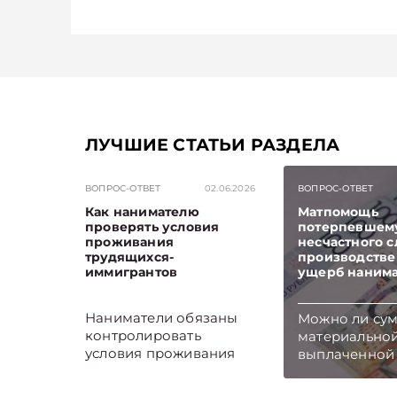
ЛУЧШИЕ СТАТЬИ РАЗДЕЛА
ВОПРОС-ОТВЕТ
02.06.2026
ВОПРОС-ОТВЕТ
Как нанимателю
Матпомощь
проверять условия
потерпевшему
проживания
несчастного с
трудящихся-
производстве 
иммигрантов
ущерб наним
Наниматели обязаны
Можно ли су
контролировать
материально
условия проживания
выплаченной
трудящихся-
несчастного с
иммигрантов и не реже
производств