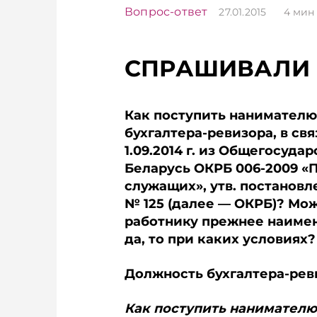
Вопрос-ответ
27.01.2015
4
мин 
СПРАШИВАЛИ 
Как поступить нанимател
бухгалтера-ревизора, в св
1.09.2014 г. из Oбщегосуд
Беларусь ОКРБ 006-2009 «
служащих», утв. постановл
№ 125 (далее — ОКРБ)? Мо
работнику прежнее наиме
да, то при каких условиях?
Должность бухгалтера-рев
Как поступить нанимател