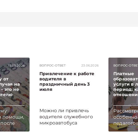
19.05.2026
ВОПРОС-ОТВЕТ
23.06.2026
ВОПРОС-ОТВЕ
Привлечение к работе
Платные
 от
водителя в
образова
лучая на
праздничный день 3
услуги в 
– это не
июля
период: к
ателю
отношени
Можно ли привлечь
мму
Рассмотр
водителя служебного
й помощи,
особенно
микроавтобуса
 после
педагого
компании к работе в
лучая на
дополнит
выходной день для
е
образова