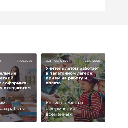
Т
11.06.2026
ВОПРОС-ОТВЕТ
23.07.2026
Учитель летом работает
тельные
в палаточном лагере:
летний
прием на работу и
ак оформить
оплата
я с педагогом
им
Какие варианты
сти работы
оформления
в
временных
ельного
сотрудников на работу
ния, принятых
в летнем лагере