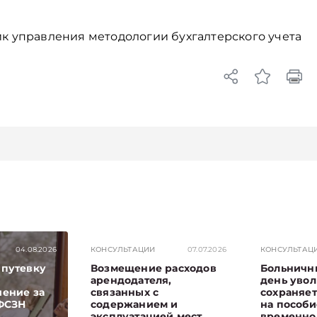
 управления методологии бухгалтерского учета
04.08.2026
КОНСУЛЬТАЦИИ
07.07.2026
КОНСУЛЬТАЦ
 путевку
Возмещение расходов
Больничн
арендодателя,
день увол
чение за
связанных с
сохраняет
 ФСЗН
содержанием и
на пособи
эксплуатацией мест
временно