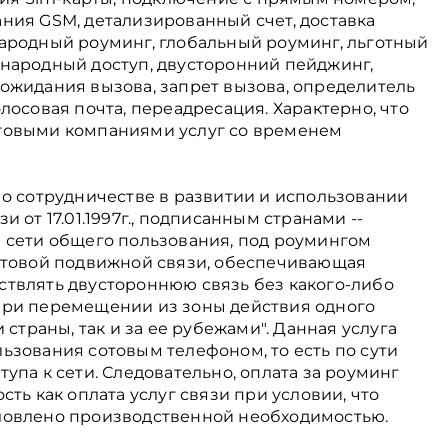
ния GSМ, детализированный счет, доставка
ародный роуминг, глобальный роуминг, льготный
народный доступ, двусторонний пейджинг,
ожидания вызова, запрет вызова, определитель
лосовая почта, переадресация. Характерно, что
товыми компаниями услуг со временем
 о сотрудничестве в развитии и использовании
 от 17.01.1997г., подписанным странами --
 сети общего пользования, под роумингом
отовой подвижной связи, обеспечивающая
твлять двустороннюю связь без какого-либо
при перемещении из зоны действия одного
 страны, так и за ее рубежами". Данная услуга
ьзования сотовым телефоном, то есть по сути
упа к сети. Следовательно, оплата за роуминг
ть как оплата услуг связи при условии, что
ловлено производственной необходимостью.