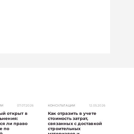
ИИ
07.07.2026
КОНСУЛЬТАЦИИ
12.05.2026
ый открыт в
Как отразить в учете
ьнения:
стоимость затрат,
ся ли право
связанных с доставкой
е по
строительных
й
материалов и