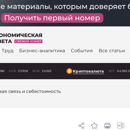
Труд
Бизнес-аналитика
События
Все статьи
Криптовалюта
386
EUR:
3.3908
RUB:
3.6365
BTC:
64,963.
вая связь и себестоимость