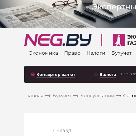
Экономика
Право
Налоги
Бухучет
Конвертер валют
Валюта
USD:
2.9
Главная
Бухучет
Консультации
Сото
назад