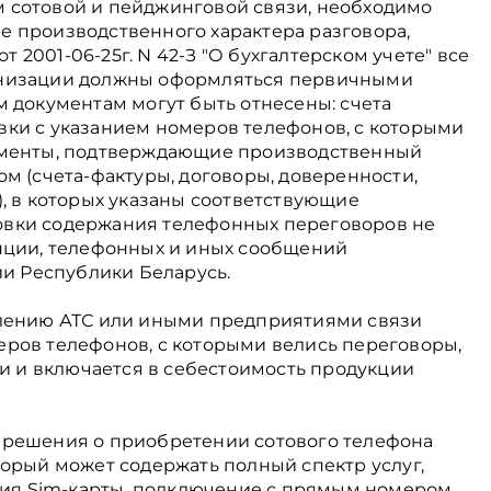
 сотовой и пейджинговой связи, необходимо
 производственного характера разговора,
от 2001-06-25г. N 42-З "О бухгалтерском учете" все
анизации должны оформляться первичными
м документам могут быть отнесены: счета
ки с указанием номеров телефонов, с которыми
ументы, подтверждающие производственный
м (счета-фактуры, договоры, доверенности,
, в которых указаны соответствующие
вки содержания телефонных переговоров не
нции, телефонных и иных сообщений
ии Республики Беларусь.
влению АТС или иными предприятиями связи
ров телефонов, с которыми велись переговоры,
зи и включается в себестоимость продукции
 решения о приобретении сотового телефона
торый может содержать полный спектр услуг,
ация Sim-карты, подключение с прямым номером,