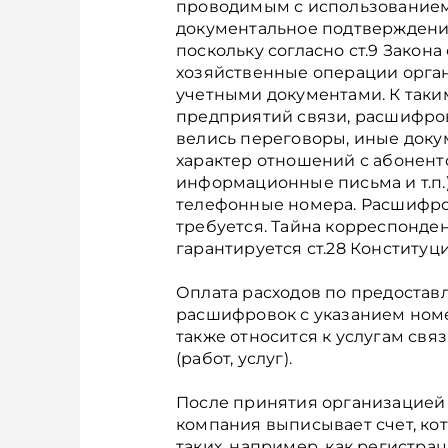
проводимым с использованием
документальное подтверждение
поскольку согласно ст.9 Закона 
хозяйственные операции орг
учетными документами. К таки
предприятий связи, расшифров
велись переговоры, иные док
характер отношений с абоненто
информационные письма и т.п.)
телефонные номера. Расшифро
требуется. Тайна корреспонде
гарантируется ст.28 Конституц
Оплата расходов по предоста
расшифровок с указанием номе
также относится к услугам свя
(работ, услуг).
После принятия организацией
компания выписывает счет, ко
таких, например, как регистр