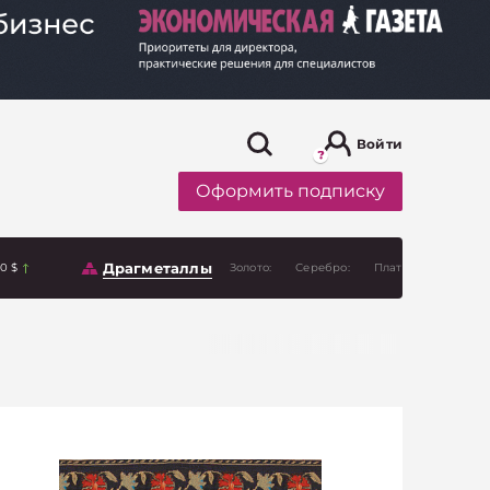
Войти
Оформить подписку
Драгметаллы
00 $
Золото:
Серебро:
Платина: