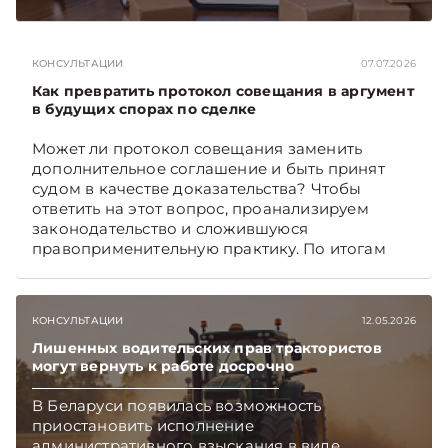
первоочередные шаги, которые белорусские
селлеры должны предпринять как можно
скорее. Какие – поясняет юрист юридической
КОНСУЛЬТАЦИИ
07.07.2026
компании «Экономические споры» Наталия
ТАБАЛА. Подписывайтесь на Telegram‑канал и
Как превратить протокол совещания в аргумент
Viber. Главное об экономике Беларуси —
в будущих спорах по сделке
раньше, чем в новостях TelegramViber
Может ли протокол совещания заменить
дополнительное соглашение и быть принят
судом в качестве доказательства? Чтобы
ответить на этот вопрос, проанализируем
законодательство и сложившуюся
правоприменительную практику. По итогам
дадим рекомендации, как обеспечить
доказательственную силу протокола.
Подписывайтесь на Telegram‑канал и Viber.
КОНСУЛЬТАЦИИ
12.05.2026
Главное об экономике Беларуси — раньше,
чем в новостях TelegramViber
Лишенных водительских прав трактористов
могут вернуть к работе досрочно
В Беларуси появилась возможность
приостановить исполнение
административного взыскания в виде