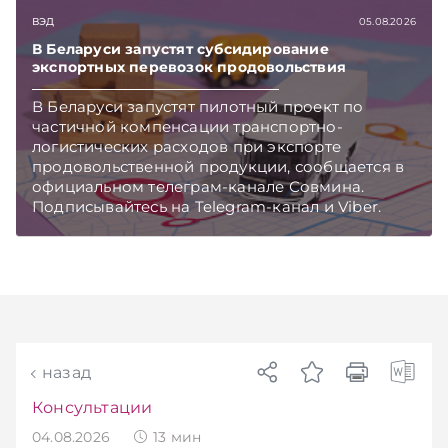
ВЭД
05.08.2026
В Беларуси запустят субсидирование
экспортных перевозок продовольствия
В Беларуси запустят пилотный проект по
частичной компенсации транспортно-
логистических расходов при экспорте
продовольственной продукции, сообщается в
официальном телеграм-канале Совмина.
Подписывайтесь на Telegram‑канал и Viber.
Главное об экономике Беларуси — раньше,
чем в новостях TelegramViber
назад
Консультации
04.08.2026
13
мин