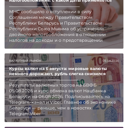
налогообложения: с какой даты применяется
МНС сообщило о вступлении в силу
Соглашения между Правительством
Республики Беларусь и Правительством
Республики Союз Мьянма об устранении
двойного налогообложения в отношении
налогов на доходы и о предотвращении
избежания и уклонения от налогообложения.
Подписывайтесь на Telegram‑канал и Viber.
Главное об экономике Беларуси — раньше,
ВАЛЮТНЫЙ РЫНОК
05.08.2026
чем в новостях TelegramViber
Курсы валют на 6 августа: мировые валюты
немного дорожают, рубль слегка снизился
Результаты валютных торгов на БВФБ
05.08.2026 и курс обмена валют Нацбанка
Беларуси на 06.08.2026. Подписывайтесь на
Telegram‑канал и Viber. Главное об экономике
Беларуси — раньше, чем в новостях
TelegramViber