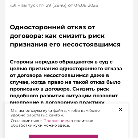
«ЭГ»
выпуск № 29 (2846)
от 04.08.2026
Односторонний отказ от
договора: как снизить риск
признания его несостоявшимся
Стороны нередко обращаются в суд с
целью признания одностороннего отказа
от договора несостоявшимся даже в
случае, когда право на такой отказ было
прописано в договоре. Снизить риск
подобного развития ситуации позволит
внедрение в договорную практику
+
немецкого института Nachfrist.
Мы используем куки файлы, чтобы вам было
удобно работать с сайтом.
Разъясняем, в чем суть этого правового
Ознакомиться с
Положением
о политике
инструмента и как его «вписать» в
обработки куки можно здесь.
белорусский контекст.