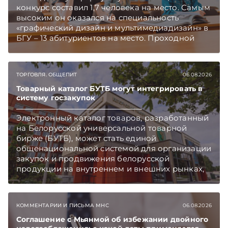
конкурс составил 1,7 человека на место. Самым
высоким он оказался на специальность
«графический дизайн и мультимедиадизайн» в
БГУ – 13 абитуриентов на место. Проходной
балл на отдельных специальностях достигал
395, рассказали в Минобразования.
Подписывайтесь на Telegram‑канал и Viber.
ТОРГОВЛЯ. ОБЩЕПИТ
06.08.2026
Главное об экономике Беларуси — раньше,
чем в новостях TelegramViber
Товарный каталог БУТБ могут интегрировать в
систему госзакупок
Электронный каталог товаров, разработанный
на Белорусской универсальной товарной
бирже (БУТБ), может стать единой
общенациональной системой для организации
закупок и продвижения белорусской
продукции на внутреннем и внешних рынках,
сообщает пресс-служба МАРТ.
Подписывайтесь на Telegram‑канал и Viber.
Главное об экономике Беларуси — раньше,
КОММЕНТАРИИ И ПИСЬМА МНС
06.08.2026
чем в новостях TelegramViber
Соглашение с Мьянмой об избежании двойного