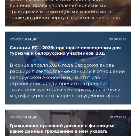
лишения права управления колесными
тракторами и самоходными машинами, а
также досрочно вернуть водительские права.
Механизм предусмотрен в обновленном
ПИКоАП, но касается он не всех.
Подписывайтесь на Telegram‑канал и Viber,
КОНСУЛЬТАЦИИ
09.06.2026
чтобы не пропускать новые статьи
TelegramViber
Санкции ЕС – 2026: правовые последствия для
туризма и белорусских участников ВЭД
В конце апреля 2026 года Евросоюз вновь
расширил секторальные санкции в отношении
белорусской экономики. На этот раз
ограничения среди прочего затронули
туристическую отрасль Беларуси, также были
модифицированы запреты в судебной сфере.
Правовой контекст и последствия введения
очередных ограничительных мер «ЭГ»
обсудила с Юрием Владимировичем
КОНСУЛЬТАЦИИ
01.07.2026
Шумиловым, основателем и партнером
юридической фирмы YS Advisors,
Гражданско-правовой договор с физлицом:
какие данные гражданина в нем указать
специализирующейся на санкционном праве.