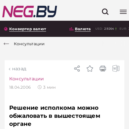
Конвертер валют
Валюта
USD:
2.9264
EUR:
Консультации
назад
Консультации
18.04.2006
3
мин
Решение исполкома можно
обжаловать в вышестоящем
органе