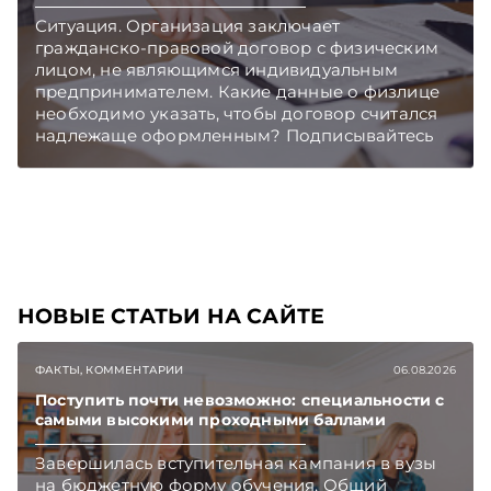
Подписывайтесь на Telegram‑канал и Viber.
Ситуация. Организация заключает
Главное об экономике Беларуси — раньше,
гражданско-правовой договор с физическим
чем в новостях TelegramViber
лицом, не являющимся индивидуальным
предпринимателем. Какие данные о физлице
необходимо указать, чтобы договор считался
надлежаще оформленным? Подписывайтесь
на Telegram‑канал и Viber. Главное об
экономике Беларуси — раньше, чем в новостях
TelegramViber
НОВЫЕ СТАТЬИ НА САЙТЕ
ФАКТЫ, КОММЕНТАРИИ
06.08.2026
Поступить почти невозможно: специальности с
самыми высокими проходными баллами
Завершилась вступительная кампания в вузы
на бюджетную форму обучения. Общий