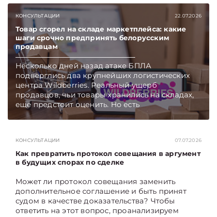
КОНСУЛЬТАЦИИ
22.07.2026
Товар сгорел на складе маркетплейса: какие
шаги срочно предпринять белорусским
продавцам
Несколько дней назад атаке БПЛА
подверглись два крупнейших логистических
центра Wildberries. Реальный ущерб
продавцов, чьи товары хранились на складах,
еще предстоит оценить. Но есть
первоочередные шаги, которые белорусские
селлеры должны предпринять как можно
скорее. Какие – поясняет юрист юридической
КОНСУЛЬТАЦИИ
07.07.2026
компании «Экономические споры» Наталия
ТАБАЛА. Подписывайтесь на Telegram‑канал и
Как превратить протокол совещания в аргумент
Viber. Главное об экономике Беларуси —
в будущих спорах по сделке
раньше, чем в новостях TelegramViber
Может ли протокол совещания заменить
дополнительное соглашение и быть принят
судом в качестве доказательства? Чтобы
ответить на этот вопрос, проанализируем