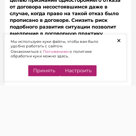
целью признания одностороннего отказа
от договора несостоявшимся даже в
случае, когда право на такой отказ было
прописано в договоре. Снизить риск
подобного развития ситуации позволит
внедрение в договорную практику
+
немецкого института Nachfrist.
Мы используем куки файлы, чтобы вам было
удобно работать с сайтом.
Разъясняем, в чем суть этого правового
Ознакомиться с
Положением
о политике
инструмента и как его «вписать» в
обработки куки можно здесь.
белорусский контекст.
Принять
Настроить
СУТЬ ПРОБЛЕМЫ
ЧИТАЙТЕ ТАКЖЕ
Односторонний отказ покупателя
от договора поставки: как учесть
при заключении соглашения