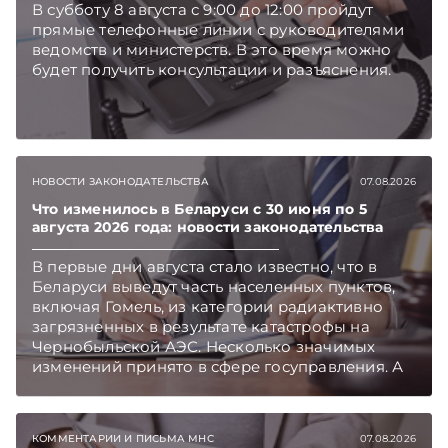
В субботу 8 августа с 9:00 до 12:00 пройдут
прямые телефонные линии с руководителями
ведомств и министерств. В это время можно
будет получить консультации и разъяснения.
НОВОСТИ ЗАКОНОДАТЕЛЬСТВА
07.08.2026
Что изменилось в Беларуси с 30 июня по 5
августа 2026 года: новости законодательства
В первые дни августа стало известно, что в
Беларуси выведут часть населенных пунктов,
включая Гомель, из категории радиактивно
загрязненных в результате катастрофы на
Чернобыльской АЭС. Несколько значимых
изменений принято в сфере госуправления. А
бизнесу вновь дали надежду на сокращение
объема нового нормативного массива,
который приходится изучать ежегодно.
КОММЕНТАРИИ И ПИСЬМА МНС
07.08.2026
Очередные меры по оптимизации