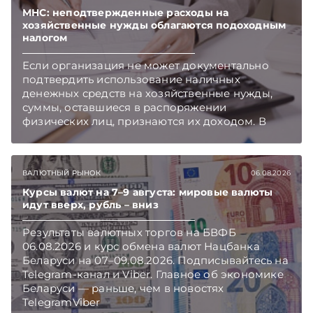
нормотворчества предусмотрены в
МНС: неподтвержденные расходы на
хозяйственные нужды облагаются подоходным
постановлении Совмина. Подписывайтесь на
налогом
Telegram‑канал и Viber. Главное об экономике
Беларуси — раньше, чем в новостях
Если организация не может документально
TelegramViber
подтвердить использование наличных
денежных средств на хозяйственные нужды,
суммы, оставшиеся в распоряжении
физических лиц, признаются их доходом. В
этом случае организация как налоговый агент
обязана исчислить, удержать и перечислить в
бюджет подоходный налог, напоминает МНС.
ВАЛЮТНЫЙ РЫНОК
06.08.2026
Курсы валют на 7–9 августа: мировые валюты
идут вверх, рубль – вниз
Результаты валютных торгов на БВФБ
06.08.2026 и курс обмена валют Нацбанка
Беларуси на 07–09.08.2026. Подписывайтесь на
Telegram‑канал и Viber. Главное об экономике
Беларуси — раньше, чем в новостях
TelegramViber