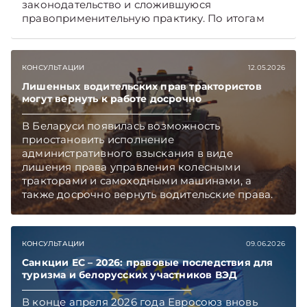
законодательство и сложившуюся
правоприменительную практику. По итогам
дадим рекомендации, как обеспечить
доказательственную силу протокола.
Подписывайтесь на Telegram‑канал и Viber.
КОНСУЛЬТАЦИИ
12.05.2026
Главное об экономике Беларуси — раньше,
чем в новостях TelegramViber
Лишенных водительских прав трактористов
могут вернуть к работе досрочно
В Беларуси появилась возможность
приостановить исполнение
административного взыскания в виде
лишения права управления колесными
тракторами и самоходными машинами, а
также досрочно вернуть водительские права.
Механизм предусмотрен в обновленном
ПИКоАП, но касается он не всех.
Подписывайтесь на Telegram‑канал и Viber,
КОНСУЛЬТАЦИИ
09.06.2026
чтобы не пропускать новые статьи
TelegramViber
Санкции ЕС – 2026: правовые последствия для
туризма и белорусских участников ВЭД
В конце апреля 2026 года Евросоюз вновь