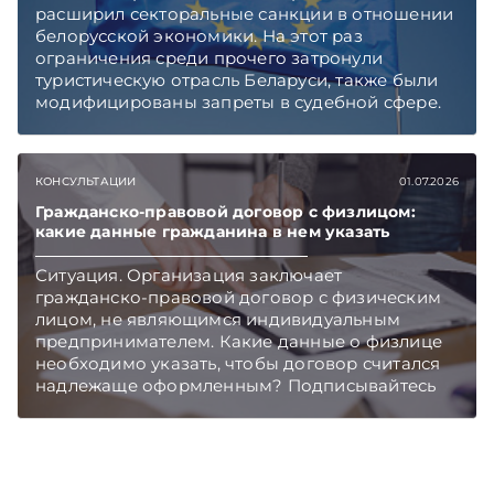
расширил секторальные санкции в отношении
белорусской экономики. На этот раз
ограничения среди прочего затронули
туристическую отрасль Беларуси, также были
модифицированы запреты в судебной сфере.
Правовой контекст и последствия введения
очередных ограничительных мер «ЭГ»
обсудила с Юрием Владимировичем
КОНСУЛЬТАЦИИ
01.07.2026
Шумиловым, основателем и партнером
юридической фирмы YS Advisors,
Гражданско-правовой договор с физлицом:
какие данные гражданина в нем указать
специализирующейся на санкционном праве.
Подписывайтесь на Telegram‑канал и Viber.
Ситуация. Организация заключает
Главное об экономике Беларуси — раньше,
гражданско-правовой договор с физическим
чем в новостях TelegramViber
лицом, не являющимся индивидуальным
предпринимателем. Какие данные о физлице
необходимо указать, чтобы договор считался
надлежаще оформленным? Подписывайтесь
на Telegram‑канал и Viber. Главное об
экономике Беларуси — раньше, чем в новостях
TelegramViber