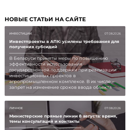
НОВЫЕ СТАТЬИ НА САЙТЕ
ИНВЕСТИЦИИ
07.08.2026
Инвестпроекты в АПК: усилены требования для
получения субсидий
В Беларуси приняты меры по повышению
эффективности использования
государственной поддержки при реализации
инвестиционных проектов в
агропромышленном комплексе. В их числе –
запрет на изменение сроков ввода объекта
инвестиций в эксплуатацию и его выхода на
проектную мощность. Подписывайтесь на
Telegram‑канал и Viber. Главное об экономике
ЛИЧНОЕ
07.08.2026
Беларуси — раньше, чем в новостях
TelegramViber
Министерские прямые линии 8 августа: время,
темы консультаций и контакты