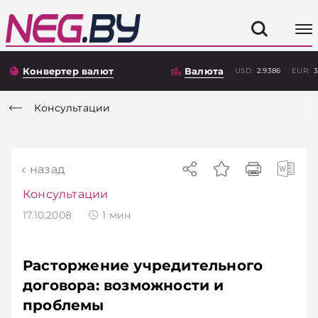
Конвертер валют
Валюта
USD:
2.9386
EUR:
3
Консультации
назад
Консультации
17.10.2008
1
мин
Расторжение учредительного
договора: возможности и
проблемы