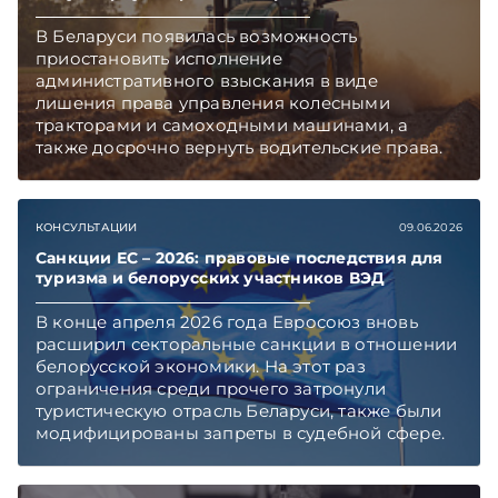
В Беларуси появилась возможность
приостановить исполнение
административного взыскания в виде
лишения права управления колесными
тракторами и самоходными машинами, а
также досрочно вернуть водительские права.
Механизм предусмотрен в обновленном
ПИКоАП, но касается он не всех.
Подписывайтесь на Telegram‑канал и Viber,
КОНСУЛЬТАЦИИ
09.06.2026
чтобы не пропускать новые статьи
TelegramViber
Санкции ЕС – 2026: правовые последствия для
туризма и белорусских участников ВЭД
В конце апреля 2026 года Евросоюз вновь
расширил секторальные санкции в отношении
белорусской экономики. На этот раз
ограничения среди прочего затронули
туристическую отрасль Беларуси, также были
модифицированы запреты в судебной сфере.
Правовой контекст и последствия введения
очередных ограничительных мер «ЭГ»