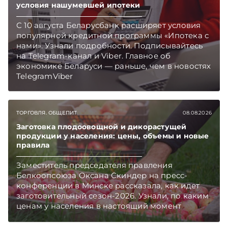
условия нашумевшей ипотеки
С 10 августа Беларусбанк расширяет условия
популярной кредитной программы «Ипотека с
нами». Узнали подробности. Подписывайтесь
на Telegram‑канал и Viber. Главное об
экономике Беларуси — раньше, чем в новостях
TelegramViber
ТОРГОВЛЯ. ОБЩЕПИТ
08.08.2026
Заготовка плодоовощной и дикорастущей
продукции у населения: цены, объемы и новые
правила
Заместитель председателя правления
Белкоопсоюза Оксана Скиндер на пресс-
конференции в Минске рассказала, как идет
заготовительный сезон-2026. Узнали, по каким
ценам у населения в настоящий момент
закупают продукцию, сколько
приемозаготовительных пунктов работает и