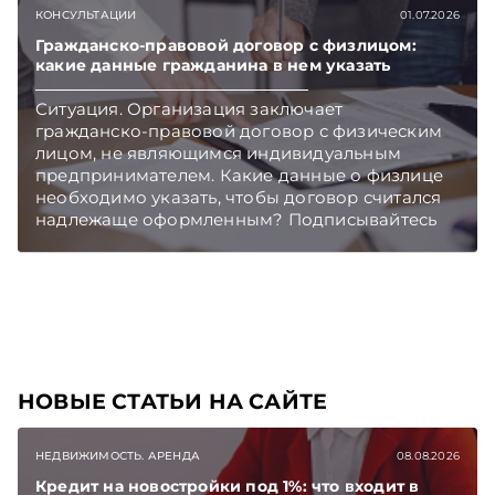
обсудила с Юрием Владимировичем
КОНСУЛЬТАЦИИ
01.07.2026
Шумиловым, основателем и партнером
юридической фирмы YS Advisors,
Гражданско-правовой договор с физлицом:
какие данные гражданина в нем указать
специализирующейся на санкционном праве.
Подписывайтесь на Telegram‑канал и Viber.
Ситуация. Организация заключает
Главное об экономике Беларуси — раньше,
гражданско-правовой договор с физическим
чем в новостях TelegramViber
лицом, не являющимся индивидуальным
предпринимателем. Какие данные о физлице
необходимо указать, чтобы договор считался
надлежаще оформленным? Подписывайтесь
на Telegram‑канал и Viber. Главное об
экономике Беларуси — раньше, чем в новостях
TelegramViber
НОВЫЕ СТАТЬИ НА САЙТЕ
НЕДВИЖИМОСТЬ. АРЕНДА
08.08.2026
Кредит на новостройки под 1%: что входит в