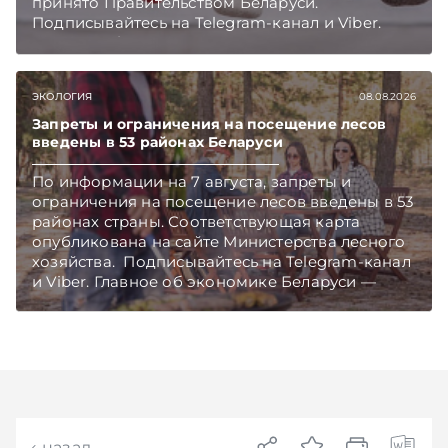
принято Правительством Беларуси.
Подписывайтесь на Telegram‑канал и Viber.
Главное об экономике Беларуси — раньше,
чем в новостях TelegramViber
ЭКОЛОГИЯ
08.08.2026
Запреты и ограничения на посещение лесов
введены в 53 районах Беларуси
По информации на 7 августа, запреты и
ограничения на посещение лесов введены в 53
районах страны. Соответствующая карта
опубликована на сайте Министерства лесного
хозяйства. Подписывайтесь на Telegram‑канал
и Viber. Главное об экономике Беларуси —
раньше, чем в новостях TelegramViber
назад