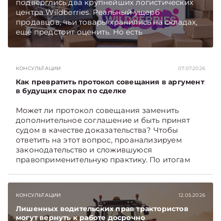
подверглись два крупнейших логистических
центра Wildberries. Реальный ущерб
продавцов, чьи товары хранились на складах,
еще предстоит оценить. Но есть
первоочередные шаги, которые белорусские
селлеры должны предпринять как можно
скорее. Какие – поясняет юрист юридической
КОНСУЛЬТАЦИИ
07.07.2026
компании «Экономические споры» Наталия
ТАБАЛА. Подписывайтесь на Telegram‑канал и
Как превратить протокол совещания в аргумент
Viber. Главное об экономике Беларуси —
в будущих спорах по сделке
раньше, чем в новостях TelegramViber
Может ли протокол совещания заменить
дополнительное соглашение и быть принят
судом в качестве доказательства? Чтобы
ответить на этот вопрос, проанализируем
законодательство и сложившуюся
правоприменительную практику. По итогам
дадим рекомендации, как обеспечить
доказательственную силу протокола.
Подписывайтесь на Telegram‑канал и Viber.
КОНСУЛЬТАЦИИ
12.05.2026
Главное об экономике Беларуси — раньше,
чем в новостях TelegramViber
Лишенных водительских прав трактористов
могут вернуть к работе досрочно