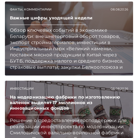
как изменились правила игры в текущем году.
ФАКТЫ, КОММЕНТАРИИ
08.08.2026
Подписывайтесь на Telegram‑канал и Viber.
Главное об экономике Беларуси — раньше,
Важные цифры уходящей недели
чем в новостях TelegramViber
Обзор ключевых событий в экономике
Беларуси: внешнеторговый оборот товаров,
экспорт стройматериалов, инвестиции в
Индустриальный парк «Великий камень»,
поставки мясной продукции в Китай через
БУТБ, поддержка малого и среднего бизнеса,
страховые выплаты, закупки Белкоопсоюза и
рост продаж новых автомобилей.
Подписывайтесь на Telegram‑канал и Viber.
Главное об экономике Беларуси — раньше,
ИНВЕСТИЦИИ
08.08.2026
чем в новостях TelegramViber
На модернизацию фабрики по изготовлению
валенок выделят 17 миллионов из
инновационных фондов
Решение о предоставлении господдержки для
реализации инвестпроекта по модернизации
Смиловичской валяльно-войлочной фабрики