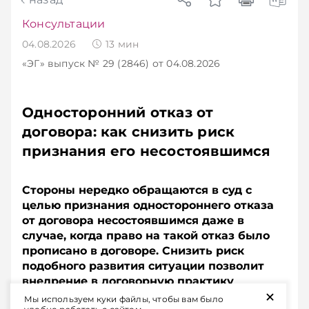
Консультации
04.08.2026
13
мин
«ЭГ»
выпуск № 29 (2846)
от 04.08.2026
Односторонний отказ от
договора: как снизить риск
признания его несостоявшимся
Стороны нередко обращаются в суд с
целью признания одностороннего отказа
от договора несостоявшимся даже в
случае, когда право на такой отказ было
прописано в договоре. Снизить риск
подобного развития ситуации позволит
внедрение в договорную практику
+
немецкого института Nachfrist.
Мы используем куки файлы, чтобы вам было