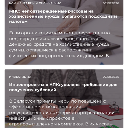
КОММЕНТАРИИ И ПИСЬМА МНС
07.08.2026
МНС: неподтвержденные расходы на
хозяйственные нужды облагаются подоходным
налогом
Если организация не может документально
подтвердить использование наличных
денежных средств на хозяйственные нужды,
суммы, оставшиеся в распоряжении
физических лиц, признаются их доходом. В
этом случае организация как налоговый агент
обязана исчислить, удержать и перечислить в
бюджет подоходный налог, напоминает МНС.
ИНВЕСТИЦИИ
07.08.2026
Инвестпроекты в АПК: усилены требования для
получения субсидий
В Беларуси приняты меры по повышению
эффективности использования
государственной поддержки при реализации
инвестиционных проектов в
агропромышленном комплексе. В их числе –