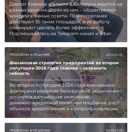
Диалог бизнеса и власти в Беларуси ведется на
разных уровнях. Один из них – общественно-
консультативные советы. При госорганах
действуют 30 таких площадок, и их работу
планируют сделать более эффективной.
Подписывайтесь на Telegram‑канал и Viber.
Главное об экономике Беларуси — раньше,
чем в новостях TelegramViber
ПРОБЛЕМЫ И РЕШЕНИЯ
26.05.2026
Финансовая стратегия предприятий во втором
полугодии 2026 года: главное – сохранить
гибкость
Во втором полугодии 2026 года ключевыми
факторами развития белорусской экономики
останутся дальнейшее смягчение
денежно‑кредитной политики Нацбанка, рост
объемов кредитования и контроль инфляции.
Несмотря на это, аналитики не ожидают
ускорения экономического роста: по оценке
ЕБРР, ВВП в 2026 году вряд ли превысит 1,8%. В
ПРОБЛЕМЫ И РЕШЕНИЯ
09.06.2026