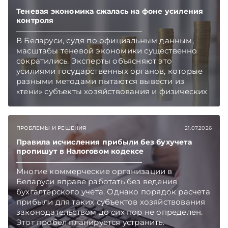
такой среде финансовым директорам
предстоит обес­печить устойчивость
Теневая экономика сжалась на фоне усиления
ликвидности и одновременно организовать
контроля
эффективное размещение свобод­ных
В Беларуси, судя по официальным данным,
денежных средств компании для получения
масштабы теневой экономики существенно
дополнительного дохода. Подписывайтесь на
сократились. Эксперты объясняют это
Telegram‑канал и Viber. Главное об экономике
усилиями государственных органов, которые
Беларуси — раньше, чем в новостях
разными методами пытаются вывести из
TelegramViber
«тени» субъекты хозяйствования и физических
лиц. Подписывайтесь на Telegram‑канал и
Viber. Главное об экономике Беларуси —
раньше, чем в новостях TelegramViber
ПРОБЛЕМЫ И РЕШЕНИЯ
21.07.2026
Правила исчисления прибыли без бухучета
пропишут в Налоговом кодексе
Многие коммерческие организации в
Беларуси вправе работать без ведения
бухгалтерского учета. Однако порядок расчета
прибыли для таких субъектов хозяйствования
законодательством до сих пор не определен.
Этот пробел планируется устранить.