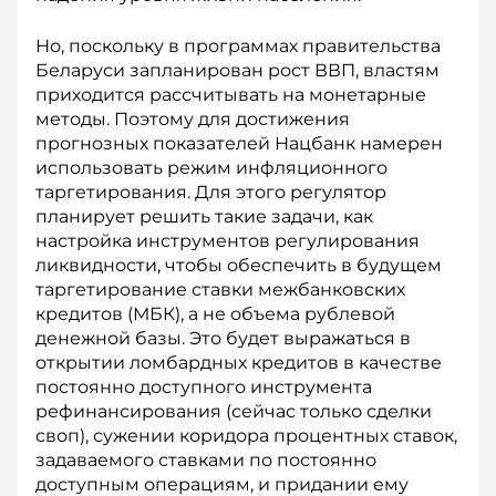
Но, поскольку в программах правительства
Беларуси запланирован рост ВВП, властям
приходится рассчитывать на монетарные
методы. Поэтому для достижения
прогнозных показателей Нацбанк намерен
использовать режим инфляционного
таргетирования. Для это­го регулятор
планирует решить такие задачи, как
настройка инструментов регулирования
ликвидности, чтобы обес­печить в будущем
таргетирование став­к­и межбанковских
кредитов (МБК), а не объема рублевой
денежной базы. Это будет выражаться в
открытии лом­бардных кредитов в качестве
постоянно до­ступного инструмента
рефинансирования (сейчас только сделки
своп), сужении коридора процентных ставок,
задаваемого ставками по постоянно
доступным операциям, и придании ему