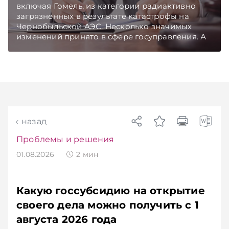
включая Гомель, из категории радиактивно
загрязненных в результате катастрофы на
Чернобыльской АЭС. Несколько значимых
изменений принято в сфере госуправления. А
бизнесу вновь дали надежду на сокращение
объема нового нормативного массива,
который приходится изучать ежегодно.
Очередные меры по оптимизации
нормотворчества предусмотрены в
постановлении Совмина. Подписывайтесь на
Telegram‑канал и Viber. Главное об экономике
Беларуси — раньше, чем в новостях
назад
TelegramViber
Проблемы и решения
01.08.2026
2
мин
Какую госсубсидию на открытие
своего дела можно получить с 1
августа 2026 года