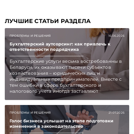
ЛУЧШИЕ СТАТЬИ РАЗДЕЛА
ПРОБЛЕМЫ И РЕШЕНИЯ
16.06.2026
Бухгалтерский аутсорсинг: как привлечь к
ответственности подрядчика
Бухгалтерские услуги весьма востребованны в
Беларуси, их оказывают тысячи субъектов
хозяйствования – юридических лиц и
индивидуальных предпринимателей. Вместе с
тем ошибки в сфере бухгалтерского и
налогового учета иногда заставляют
заказчиков судиться с бухгалтерскими
компаниями. Подписывайтесь на
Telegram‑канал и Viber. Главное об экономике
ПРОБЛЕМЫ И РЕШЕНИЯ
21.07.2026
Беларуси — раньше, чем в новостях
TelegramViber
Голос бизнеса услышат на этапе подготовки
изменений в законодательство