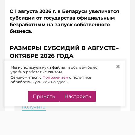
С 1 августа 2026 г. в Беларуси увеличатся
субсидии от государства официальным
безработным на запуск собственного
бизнеса.
РАЗМЕРЫ СУБСИДИЙ В АВГУСТЕ–
ОКТЯБРЕ 2026 ГОДА
+
Мы используем куки файлы, чтобы вам было
удобно работать с сайтом.
ЧИТАЙТЕ ТАКЖЕ
Ознакомиться с
Положением
о политике
обработки куки можно здесь.
Финансовая господдержка
бизнеса в Беларуси: какие
Принять
Настроить
инструменты доступны и как их
получить
Содействие в организации индивидуальной
предпринимательской деятельности