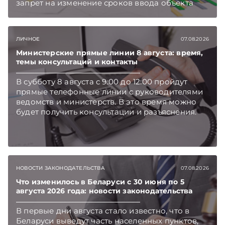
запрет на изменение сроков ввода объекта
инвестиций в эксплуатацию и его выхода на
проектную мощность. Подписывайтесь на
Telegram‑канал и Viber. Главное об экономике
ЛИЧНОЕ
07.08.2026
Беларуси — раньше, чем в новостях
TelegramViber
Министерские прямые линии 8 августа: время,
темы консультаций и контакты
В субботу 8 августа с 9:00 до 12:00 пройдут
прямые телефонные линии с руководителями
ведомств и министерств. В это время можно
будет получить консультации и разъяснения.
НОВОСТИ ЗАКОНОДАТЕЛЬСТВА
07.08.2026
Что изменилось в Беларуси с 30 июня по 5
августа 2026 года: новости законодательства
В первые дни августа стало известно, что в
Беларуси выведут часть населенных пунктов,