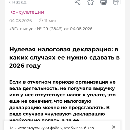
назад
Консультации
04.08.2026
11
мин
«ЭГ»
выпуск № 29 (2846)
от 04.08.2026
Нулевая налоговая декларация: в
каких случаях ее нужно сдавать в
2026 году
Если в отчетном периоде организация не
вела деятельность, не получала выручку
или у нее отсутствует налог к уплате, это
еще не означает, что налоговую
декларацию можно не представлять. В
ряде случаев «нулевую» декларацию
необходимо подать, а за ее
+
непредставление предусмотрена
Мы используем куки файлы, чтобы вам было