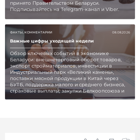
принято Правительством Беларуси.
Подписывайтесь на Telegram‑канал и Viber.
Главное об экономике Беларуси — раньше,
чем в новостях TelegramViber
ФАКТЫ, КОММЕНТАРИИ
08.08.2026
Важные цифры уходящей недели
Обзор ключевых событий в экономике
Беларуси: внешнеторговый оборот товаров,
экспорт стройматериалов, инвестиции в
Индустриальный парк «Великий камень»,
поставки мясной продукции в Китай через
БУТБ, поддержка малого и среднего бизнеса,
страховые выплаты, закупки Белкоопсоюза и
рост продаж новых автомобилей.
Подписывайтесь на Telegram‑канал и Viber.
Главное об экономике Беларуси — раньше,
чем в новостях TelegramViber