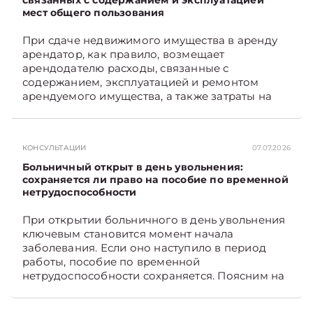
мест общего пользования
При сдаче недвижимого имущества в аренду
арендатор, как правило, возмещает
арендодателю расходы, связанные с
содержанием, эксплуатацией и ремонтом
арендуемого имущества, а также затраты на
санитарное содержание, коммунальные и
иные услуги. Возникает вопрос: как
определяется сумма возмещения расходов,
КОНСУЛЬТАЦИИ
07.07.2026
связанных с содержанием и эксплуатацией
мест общего пользования, в частности –
Больничный открыт в день увольнения:
контрольно-­пропускного пункта? Рассмотрим
сохраняется ли право на пособие по временной
нетрудоспособности
порядок их распределения. Подписывайтесь
на Telegram‑канал и Viber. Главное об
При открытии больничного в день увольнения
экономике Беларуси — раньше, чем в новостях
ключевым становится момент начала
TelegramViber
заболевания. Если оно наступило в период
работы, пособие по временной
нетрудоспособности сохраняется. Поясним на
примере. Подписывайтесь на Telegram‑канал и
Viber. Главное об экономике Беларуси —