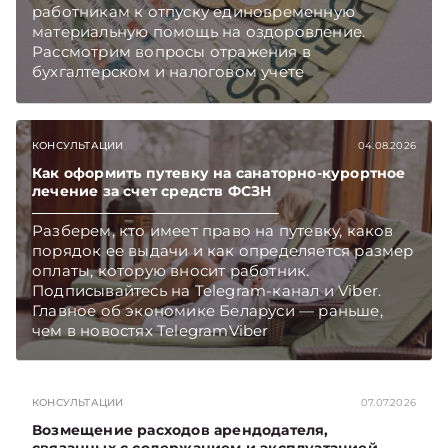
работникам к отпуску единовременную
материальную помощь на оздоровление.
Рассмотрим вопросы отражения в
бухгалтерском и налоговом учете
хозяйственных операций по начислению и
выплате работникам такой матпомощи.
Подписывайтесь на Telegram‑канал и Viber.
КОНСУЛЬТАЦИИ
04.08.2026
Главное об экономике Беларуси — раньше,
чем в новостях TelegramViber
Как оформить путевку на санаторно-курортное
лечение за счет средств ФСЗН
Разберем, кто имеет право на путевку, каков
порядок ее выдачи и как определяется размер
оплаты, которую вносит работник.
Подписывайтесь на Telegram‑канал и Viber.
Главное об экономике Беларуси — раньше,
чем в новостях TelegramViber
КОНСУЛЬТАЦИИ
07.07.2026
Возмещение расходов арендодателя,
связанных с содержанием и эксплуатацией