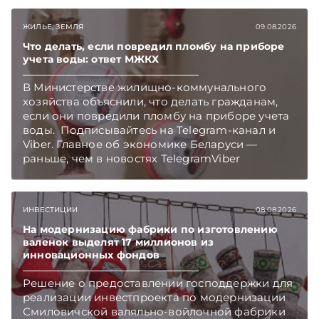
Беларуси — раньше, чем в новостях
TelegramViber
ЖИЛЬЕ, ЗЕМЛЯ
09.08.2026
Что делать, если повредил пломбу на приборе
учета воды: ответ МЖКХ
В Министерстве жилищно-коммунального
хозяйства объяснили, что делать гражданам,
если они повредили пломбу на приборе учета
воды. Подписывайтесь на Telegram‑канал и
Viber. Главное об экономике Беларуси —
раньше, чем в новостях TelegramViber
ИНВЕСТИЦИИ
08.08.2026
На модернизацию фабрики по изготовлению
валенок выделят 17 миллионов из
инновационных фондов
Решение о предоставлении господдержки для
реализации инвестпроекта по модернизации
Смиловичской валяльно-войлочной фабрики