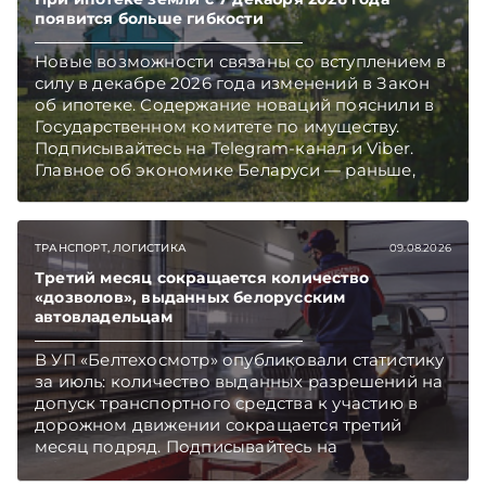
появится больше гибкости
Новые возможности связаны со вступлением в
силу в декабре 2026 года изменений в Закон
об ипотеке. Содержание новаций пояснили в
Государственном комитете по имуществу.
Подписывайтесь на Telegram‑канал и Viber.
Главное об экономике Беларуси — раньше,
чем в новостях TelegramViber
ТРАНСПОРТ, ЛОГИСТИКА
09.08.2026
Третий месяц сокращается количество
«дозволов», выданных белорусским
автовладельцам
В УП «Белтехосмотр» опубликовали статистику
за июль: количество выданных разрешений на
допуск транспортного средства к участию в
дорожном движении сокращается третий
месяц подряд. Подписывайтесь на
Telegram‑канал и Viber. Главное об экономике