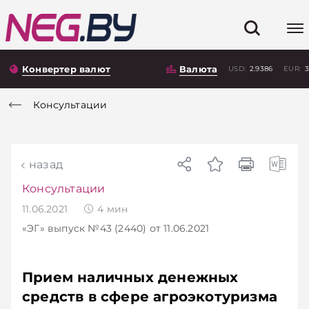
Конвертер валют
Валюта
USD:
2.9386
EUR:
3
Консультации
назад
Консультации
11.06.2021
4
мин
«ЭГ»
выпуск №43 (2440)
от 11.06.2021
Прием наличных денежных
средств в сфере агроэкотуризма