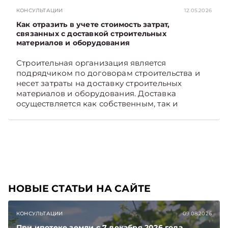
раньше, чем в новостях TelegramViber
КОНСУЛЬТАЦИИ
12.05.2026
Как отразить в учете стоимость затрат,
связанных с доставкой строительных
материалов и оборудования
Строительная организация является
подрядчиком по договорам строительства и
несет затраты на доставку строительных
материалов и оборудования. Доставка
осуществляется как собственным, так и
наемным транспортом. Рассмотрим, как
отразить в бухгалтерском учете затраты в этом
случае. Подписывайтесь на Telegram‑канал и
Viber, чтобы не пропускать новые статьи
TelegramViber
НОВЫЕ СТАТЬИ НА САЙТЕ
КОНСУЛЬТАЦИИ
09.08.2026
При ипотеке земли с 7 декабря 2026 года