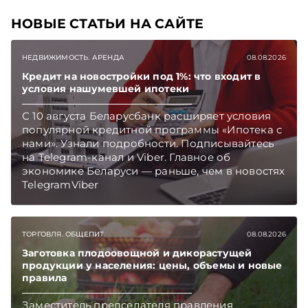
НОВЫЕ СТАТЬИ НА САЙТЕ
НЕДВИЖИМОСТЬ. АРЕНДА
08.08.2026
Кредит на новостройки под 1%: что входит в
условия нашумевшей ипотеки
С 10 августа Беларусбанк расширяет условия
популярной кредитной программы «Ипотека с
нами». Узнали подробности. Подписывайтесь
на Telegram‑канал и Viber. Главное об
экономике Беларуси — раньше, чем в новостях
TelegramViber
ТОРГОВЛЯ. ОБЩЕПИТ
08.08.2026
Заготовка плодоовощной и дикорастущей
продукции у населения: цены, объемы и новые
правила
Заместитель председателя правления