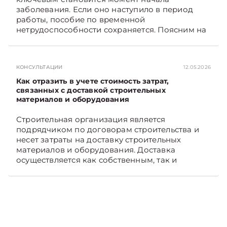
TelegramViber
заболевания. Если оно наступило в период
работы, пособие по временной
нетрудоспособности сохраняется. Поясним на
примере. Подписывайтесь на Telegram‑канал и
Viber. Главное об экономике Беларуси —
раньше, чем в новостях TelegramViber
КОНСУЛЬТАЦИИ
12.05.2026
Как отразить в учете стоимость затрат,
связанных с доставкой строительных
материалов и оборудования
Строительная организация является
подрядчиком по договорам строительства и
несет затраты на доставку строительных
материалов и оборудования. Доставка
осуществляется как собственным, так и
наемным транспортом. Рассмотрим, как
отразить в бухгалтерском учете затраты в этом
случае. Подписывайтесь на Telegram‑канал и
Viber, чтобы не пропускать новые статьи
TelegramViber