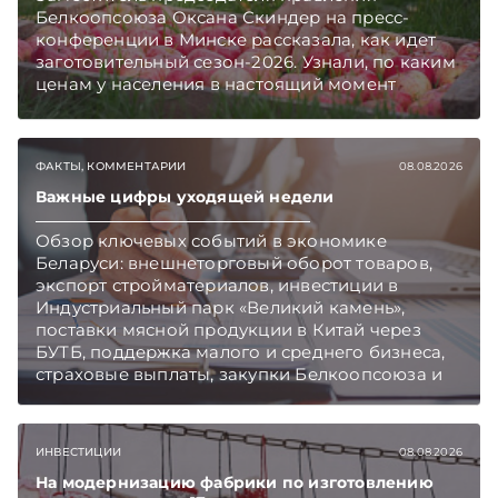
Белкоопсоюза Оксана Скиндер на пресс-
конференции в Минске рассказала, как идет
заготовительный сезон-2026. Узнали, по каким
ценам у населения в настоящий момент
закупают продукцию, сколько
приемозаготовительных пунктов работает и
как изменились правила игры в текущем году.
ФАКТЫ, КОММЕНТАРИИ
08.08.2026
Подписывайтесь на Telegram‑канал и Viber.
Главное об экономике Беларуси — раньше,
Важные цифры уходящей недели
чем в новостях TelegramViber
Обзор ключевых событий в экономике
Беларуси: внешнеторговый оборот товаров,
экспорт стройматериалов, инвестиции в
Индустриальный парк «Великий камень»,
поставки мясной продукции в Китай через
БУТБ, поддержка малого и среднего бизнеса,
страховые выплаты, закупки Белкоопсоюза и
рост продаж новых автомобилей.
Подписывайтесь на Telegram‑канал и Viber.
Главное об экономике Беларуси — раньше,
ИНВЕСТИЦИИ
08.08.2026
чем в новостях TelegramViber
На модернизацию фабрики по изготовлению