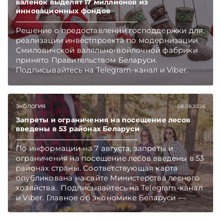
валенок выделят 17 миллионов из
инновационных фондов
Решение о предоставлении господдержки для
реализации инвестпроекта по модернизации
Смиловичской валяльно-войлочной фабрики
принято Правительством Беларуси.
Подписывайтесь на Telegram‑канал и Viber.
Главное об экономике Беларуси — раньше,
чем в новостях TelegramViber
ЭКОЛОГИЯ
08.08.2026
Запреты и ограничения на посещение лесов
введены в 53 районах Беларуси
По информации на 7 августа, запреты и
ограничения на посещение лесов введены в 53
районах страны. Соответствующая карта
опубликована на сайте Министерства лесного
хозяйства. Подписывайтесь на Telegram‑канал
и Viber. Главное об экономике Беларуси —
раньше, чем в новостях TelegramViber