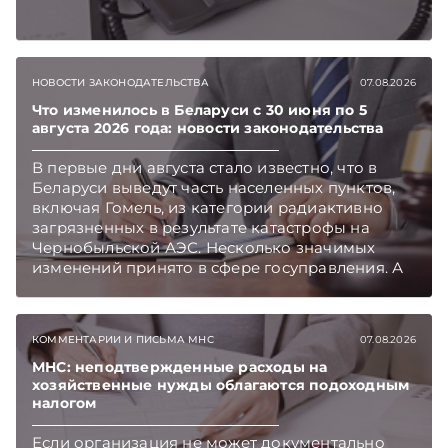
НОВОСТИ ЗАКОНОДАТЕЛЬСТВА
07.08.2026
Что изменилось в Беларуси с 30 июня по 5
августа 2026 года: новости законодательства
В первые дни августа стало известно, что в
Беларуси выведут часть населенных пунктов,
включая Гомель, из категории радиактивно
загрязненных в результате катастрофы на
Чернобыльской АЭС. Несколько значимых
изменений принято в сфере госуправления. А
бизнесу вновь дали надежду на сокращение
объема нового нормативного массива,
который приходится изучать ежегодно.
КОММЕНТАРИИ И ПИСЬМА МНС
07.08.2026
Очередные меры по оптимизации
нормотворчества предусмотрены в
МНС: неподтвержденные расходы на
хозяйственные нужды облагаются подоходным
постановлении Совмина. Подписывайтесь на
налогом
Telegram‑канал и Viber. Главное об экономике
Беларуси — раньше, чем в новостях
Если организация не может документально
TelegramViber