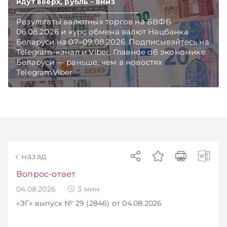
идут вверх, рубль – вниз
Результаты валютных торгов на БВФБ
06.08.2026 и курс обмена валют Нацбанка
Беларуси на 07–09.08.2026. Подписывайтесь на
Telegram‑канал и Viber. Главное об экономике
Беларуси — раньше, чем в новостях
TelegramViber
назад
Вопрос-ответ
04.08.2026
3
мин
«ЭГ»
выпуск № 29 (2846)
от 04.08.2026