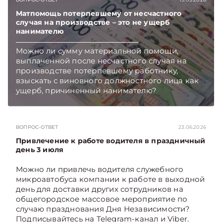
Матпомощь потерпевшему от несчастного
случая на производстве – это не ущерб
нанимателю
Можно ли сумму материальной помощи,
выплаченной после несчастного случая на
производстве потерпевшему работнику,
взыскать с виновного должностного лица как
ущерб, причиненный нанимателю?
Подписывайтесь на Telegram‑канал и Viber,
чтобы не пропускать новые статьи
TelegramViber
ВОПРОС-ОТВЕТ
23.06.2026
Привлечение к работе водителя в праздничный
день 3 июля
Можно ли привлечь водителя служебного
микроавтобуса компании к работе в выходной
день для доставки других сотрудников на
общегородское массовое мероприятие по
случаю празднования Дня Независимости?
Подписывайтесь на Telegram‑канал и Viber.