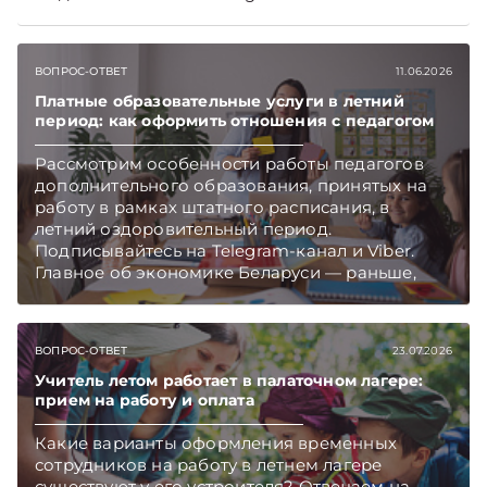
Главное об экономике Беларуси — раньше,
чем в новостях TelegramViber
ВОПРОС-ОТВЕТ
11.06.2026
Платные образовательные услуги в летний
период: как оформить отношения с педагогом
Рассмотрим особенности работы педагогов
дополнительного образования, принятых на
работу в рамках штатного расписания, в
летний оздоровительный период.
Подписывайтесь на Telegram‑канал и Viber.
Главное об экономике Беларуси — раньше,
чем в новостях TelegramViber
ВОПРОС-ОТВЕТ
23.07.2026
Учитель летом работает в палаточном лагере:
прием на работу и оплата
Какие варианты оформления временных
сотрудников на работу в летнем лагере
существуют у его устроителя? Отвечаем на