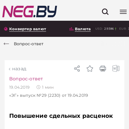
Конвертер валют
Валюта
USD:
2.9386
EUR:
Вопрос-ответ
назад
Вопрос-ответ
19.04.2019
1
мин
«ЭГ»
выпуск №29 (2230)
от 19.04.2019
Повышение сдельных расценок