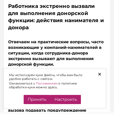
Работника экстренно вызвали
для выполнения донорской
функции: действия нанимателя и
донора
Отвечаем на практические вопросы, часто
возникающие у компаний-­нанимателей в
ситуации, когда сотрудника-­донора
экстренно вызывают для выполнения
донорской функции.
+
Мы используем куки файлы, чтобы вам было
Подписывайтесь на Telegram‑канал и Viber.
удобно работать с сайтом.
Главное об экономике Беларуси — раньше, чем в
Ознакомиться с
Положением
о политике
обработки куки можно здесь.
новостях
Telegram
Viber
Принять
Настроить
1. Обязан ли работник в день экстренного
вызова подавать предупреждение