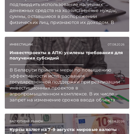
подтвердить использование наличных
денежных средств на хозяйственные нужды,
суммы, оставшиеся в распоряжении
физических лиц, признаются их доходом. В
этом случае организация как налоговый агент
обязана исчислить, удержать и перечислить в
бюджет подоходный налог, напоминает МНС.
ИНВЕСТИЦИИ
07.08.2026
Инвестпроекты в АПК: усилены требования для
получения субсидий
В Беларуси приняты меры по повышению
эффективности использования
государственной поддержки при реализации
инвестиционных проектов в
агропромышленном комплексе. В их числе –
запрет на изменение сроков ввода объекта
инвестиций в эксплуатацию и его выхода на
проектную мощность. Подписывайтесь на
Telegram‑канал и Viber. Главное об экономике
ВАЛЮТНЫЙ РЫНОК
06.08.2026
Беларуси — раньше, чем в новостях
TelegramViber
Курсы валют на 7–9 августа: мировые валюты