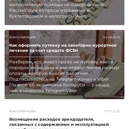
материальную помощь на оздоровление.
Рассмотрим вопросы отражения в
бухгалтерском и налоговом учете
хозяйственных операций по начислению и
выплате работникам такой матпомощи.
Подписывайтесь на Telegram‑канал и Viber.
КОНСУЛЬТАЦИИ
04.08.2026
Главное об экономике Беларуси — раньше,
чем в новостях TelegramViber
Как оформить путевку на санаторно-курортное
лечение за счет средств ФСЗН
Разберем, кто имеет право на путевку, каков
порядок ее выдачи и как определяется размер
оплаты, которую вносит работник.
Подписывайтесь на Telegram‑канал и Viber.
Главное об экономике Беларуси — раньше,
чем в новостях TelegramViber
КОНСУЛЬТАЦИИ
07.07.2026
Возмещение расходов арендодателя,
связанных с содержанием и эксплуатацией