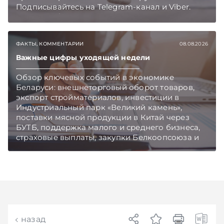
Подписывайтесь на Telegram‑канал и Viber.
Главное об экономике Беларуси — раньше,
чем в новостях TelegramViber
ФАКТЫ, КОММЕНТАРИИ
08.08.2026
Важные цифры уходящей недели
Обзор ключевых событий в экономике
Беларуси: внешнеторговый оборот товаров,
экспорт стройматериалов, инвестиции в
Индустриальный парк «Великий камень»,
поставки мясной продукции в Китай через
БУТБ, поддержка малого и среднего бизнеса,
страховые выплаты, закупки Белкоопсоюза и
рост продаж новых автомобилей.
Подписывайтесь на Telegram‑канал и Viber.
Главное об экономике Беларуси — раньше,
чем в новостях TelegramViber
назад