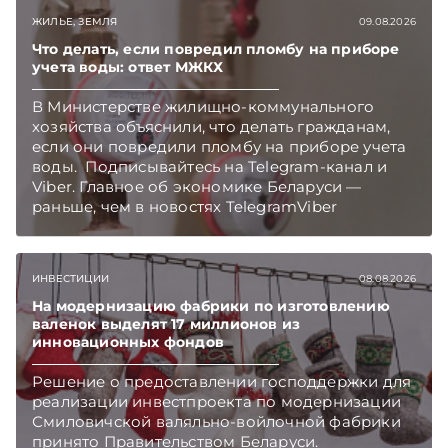
TelegramViber
ЖИЛЬЕ, ЗЕМЛЯ
09.08.2026
Что делать, если повредил пломбу на приборе
учета воды: ответ МЖКХ
В Министерстве жилищно-коммунального
хозяйства объяснили, что делать гражданам,
если они повредили пломбу на приборе учета
воды. Подписывайтесь на Telegram‑канал и
Viber. Главное об экономике Беларуси —
раньше, чем в новостях TelegramViber
ИНВЕСТИЦИИ
08.08.2026
На модернизацию фабрики по изготовлению
валенок выделят 17 миллионов из
инновационных фондов
Решение о предоставлении господдержки для
реализации инвестпроекта по модернизации
Смиловичской валяльно-войлочной фабрики
принято Правительством Беларуси.