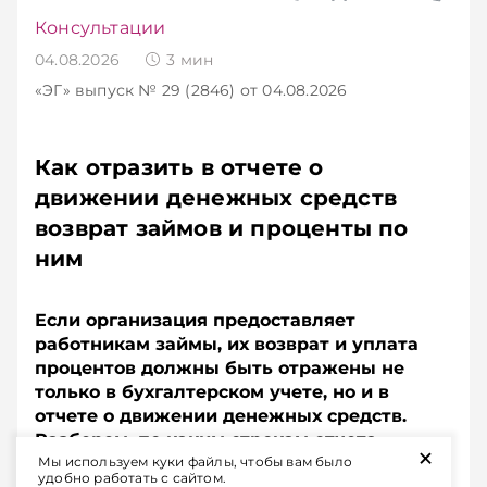
Консультации
04.08.2026
3
мин
«ЭГ»
выпуск № 29 (2846)
от 04.08.2026
Как отразить в отчете о
движении денежных средств
возврат займов и проценты по
ним
Если организация предоставляет
работникам займы, их возврат и уплата
процентов должны быть отражены не
только в бухгалтерском учете, но и в
отчете о движении денежных средств.
Разберем, по каким строкам отчета
+
показать суммы возвращенных займов и
Мы используем куки файлы, чтобы вам было
удобно работать с сайтом.