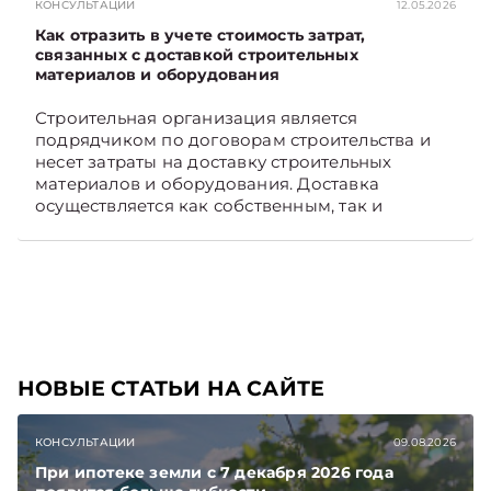
КОНСУЛЬТАЦИИ
12.05.2026
Как отразить в учете стоимость затрат,
связанных с доставкой строительных
материалов и оборудования
Строительная организация является
подрядчиком по договорам строительства и
несет затраты на доставку строительных
материалов и оборудования. Доставка
осуществляется как собственным, так и
наемным транспортом. Рассмотрим, как
отразить в бухгалтерском учете затраты в этом
случае. Подписывайтесь на Telegram‑канал и
Viber, чтобы не пропускать новые статьи
TelegramViber
НОВЫЕ СТАТЬИ НА САЙТЕ
КОНСУЛЬТАЦИИ
09.08.2026
При ипотеке земли с 7 декабря 2026 года