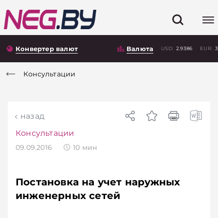
Конвертер валют
Валюта
USD:
2.9386
EUR:
3
Консультации
назад
Консультации
09.09.2016
10
мин
Постановка на учет наружных
инженерных сетей