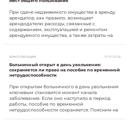
мест общего пользования
При сдаче недвижимого имущества в аренду
арендатор, как правило, возмещает
арендодателю расходы, связанные с
содержанием, эксплуатацией и ремонтом
арендуемого имущества, а также затраты на
санитарное содержание, коммунальные и
иные услуги. Возникает вопрос: как
определяется сумма возмещения расходов,
КОНСУЛЬТАЦИИ
07.07.2026
связанных с содержанием и эксплуатацией
мест общего пользования, в частности –
Больничный открыт в день увольнения:
контрольно-­пропускного пункта? Рассмотрим
сохраняется ли право на пособие по временной
нетрудоспособности
порядок их распределения. Подписывайтесь
на Telegram‑канал и Viber. Главное об
При открытии больничного в день увольнения
экономике Беларуси — раньше, чем в новостях
ключевым становится момент начала
TelegramViber
заболевания. Если оно наступило в период
работы, пособие по временной
нетрудоспособности сохраняется. Поясним на
примере. Подписывайтесь на Telegram‑канал и
Viber. Главное об экономике Беларуси —
раньше, чем в новостях TelegramViber