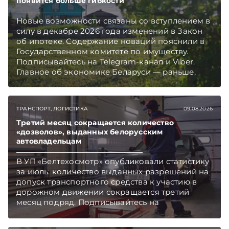
появится больше гибкости
Новые возможности связаны со вступлением в
силу в декабре 2026 года изменений в Закон
об ипотеке. Содержание новаций пояснили в
Государственном комитете по имуществу.
Подписывайтесь на Telegram‑канал и Viber.
Главное об экономике Беларуси — раньше,
чем в новостях TelegramViber
ТРАНСПОРТ, ЛОГИСТИКА
09.08.2026
Третий месяц сокращается количество
«дозволов», выданных белорусским
автовладельцам
В УП «Белтехосмотр» опубликовали статистику
за июль: количество выданных разрешений на
допуск транспортного средства к участию в
дорожном движении сокращается третий
месяц подряд. Подписывайтесь на
Telegram‑канал и Viber. Главное об экономике
Беларуси — раньше, чем в новостях