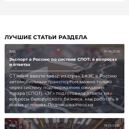
ЛУЧШИЕ СТАТЬИ РАЗДЕЛА
ВЭД
01.06.2026
Экспорт в Россию по системе СПОТ: в вопросах
и ответах
С 1 июня ввезти товар из стран ЕАЭС в Россию
автомобильным транспортом можно только
через систему подтверждения ожидания
товара (СПОТ). «ЭГ» подготовила ответы на
вопросы белорусского бизнеса, как работать в
новых условиях. Подписывайтесь на
Telegram‑канал и Viber. Главное об экономике
Беларуси — раньше, чем в новостях
TelegramViber
ВЭД
19.05.2026