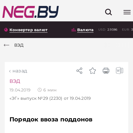
Конвертер валют
Валюта
USD:
2.9386
EUR:
3
ВЭД
назад
ВЭД
19.04.2019
6
мин
«ЭГ»
выпуск №29 (2230)
от 19.04.2019
Порядок ввоза поддонов