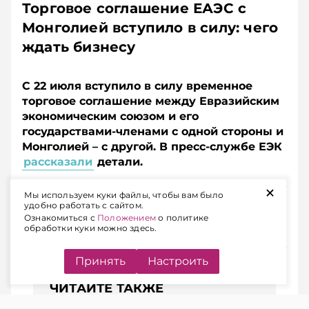
Торговое соглашение ЕАЭС с
Монголией вступило в силу: чего
ждать бизнесу
С 22 июля вступило в силу временное
торговое соглашение между Евразийским
экономическим союзом и его
государствами-членами с одной стороны и
Монголией – с другой. В пресс-службе ЕЭК
рассказали
детали.
+
Мы используем куки файлы, чтобы вам было
Подписывайтесь на Telegram‑канал и Viber.
удобно работать с сайтом.
Главное об экономике Беларуси — раньше, чем в
Ознакомиться с
Положением
о политике
обработки куки можно здесь.
новостях
Telegram
Viber
Принять
Настроить
ЧИТАЙТЕ ТАКЖЕ