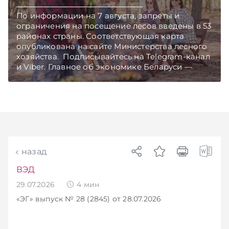
По информации на 7 августа, запреты и
ограничения на посещение лесов введены в 53
районах страны. Соответствующая карта
опубликована на сайте Министерства лесного
хозяйства. Подписывайтесь на Telegram‑канал
и Viber. Главное об экономике Беларуси —
раньше, чем в новостях TelegramViber
назад
ВЭД
29.07.2026
4
мин
«ЭГ»
выпуск № 28 (2845)
от 28.07.2026