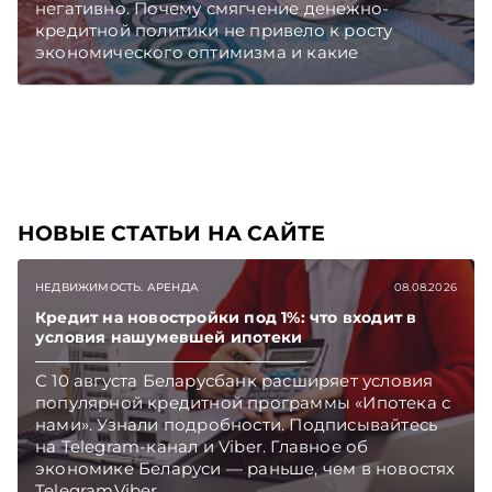
негативно. Почему смягчение денежно-
кредитной политики не привело к росту
экономического оптимизма и какие
последствия это может иметь, разбиралась
«ЭГ». Подписывайтесь на Telegram‑канал и
Viber. Главное об экономике Беларуси —
раньше, чем в новостях TelegramViber
НОВЫЕ СТАТЬИ НА САЙТЕ
НЕДВИЖИМОСТЬ. АРЕНДА
08.08.2026
Кредит на новостройки под 1%: что входит в
условия нашумевшей ипотеки
С 10 августа Беларусбанк расширяет условия
популярной кредитной программы «Ипотека с
нами». Узнали подробности. Подписывайтесь
на Telegram‑канал и Viber. Главное об
экономике Беларуси — раньше, чем в новостях
TelegramViber