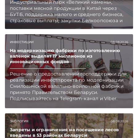
Индустриальный парк «Великий камень»,
поставки мясной продукции в Китай через
БУТБ, поддержка малого и среднего бизнеса,
страховые выплаты, закупки Белкоопсоюза и
рост продаж новых автомобилей.
Подписывайтесь на Telegram‑канал и Viber.
Главное об экономике Беларуси — раньше,
ИНВЕСТИЦИИ
08.08.2026
чем в новостях TelegramViber
На модернизацию фабрики по изготовлению
валенок выделят 17 миллионов из
инновационных фондов
Решение о предоставлении господдержки для
реализации инвестпроекта по модернизации
Смиловичской валяльно-войлочной фабрики
принято Правительством Беларуси.
Подписывайтесь на Telegram‑канал и Viber.
Главное об экономике Беларуси — раньше,
чем в новостях TelegramViber
ЭКОЛОГИЯ
08.08.2026
Запреты и ограничения на посещение лесов
введены в 53 районах Беларуси