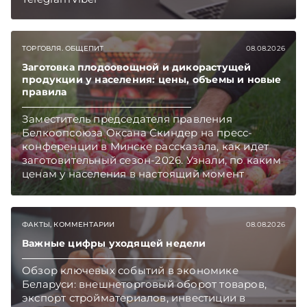
ТОРГОВЛЯ. ОБЩЕПИТ
08.08.2026
Заготовка плодоовощной и дикорастущей
продукции у населения: цены, объемы и новые
правила
Заместитель председателя правления
Белкоопсоюза Оксана Скиндер на пресс-
конференции в Минске рассказала, как идет
заготовительный сезон-2026. Узнали, по каким
ценам у населения в настоящий момент
закупают продукцию, сколько
приемозаготовительных пунктов работает и
как изменились правила игры в текущем году.
ФАКТЫ, КОММЕНТАРИИ
08.08.2026
Подписывайтесь на Telegram‑канал и Viber.
Главное об экономике Беларуси — раньше,
Важные цифры уходящей недели
чем в новостях TelegramViber
Обзор ключевых событий в экономике
Беларуси: внешнеторговый оборот товаров,
экспорт стройматериалов, инвестиции в