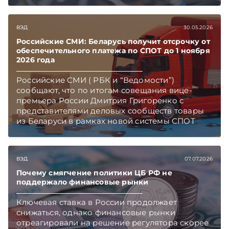
ВЭД
30.05.2026
Российские СМИ: Беларусь получит отсрочку от
обеспечительного платежа по СПОТ до 1 ноября
2026 года
Российские СМИ ( РБК и “Ведомости”)
сообщают, что по итогам совещания вице-
премьера России Дмитрия Григоренко с
представителями деловых сообществ товары
из Беларуси в рамках новой системы СПОТ
можно будет ввозить без внесения
обеспечительного платежа (но с соблюдением
всех прочих требований) до 1 ноября 2026
ВЭД
07.07.2026
года. Аналогичный порядок - но только до 1
июля - будет применяться к товарам,
Почему смягчение политики ЦБ РФ не
ввозимым из Армении, Казахстана и
поддержало финансовые рынки
Кыргызстана.
Ключевая ставка в России продолжает
снижаться, однако финансовые рынки
отреагировали на решение регулятора скорее