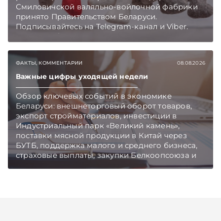
Смиловичской валяльно-войлочной фабрики
принято Правительством Беларуси.
Подписывайтесь на Telegram‑канал и Viber.
Главное об экономике Беларуси — раньше,
чем в новостях TelegramViber
ФАКТЫ, КОММЕНТАРИИ
08.08.2026
Важные цифры уходящей недели
Обзор ключевых событий в экономике
Беларуси: внешнеторговый оборот товаров,
экспорт стройматериалов, инвестиции в
Индустриальный парк «Великий камень»,
поставки мясной продукции в Китай через
БУТБ, поддержка малого и среднего бизнеса,
страховые выплаты, закупки Белкоопсоюза и
рост продаж новых автомобилей.
Подписывайтесь на Telegram‑канал и Viber.
Главное об экономике Беларуси — раньше,
чем в новостях TelegramViber