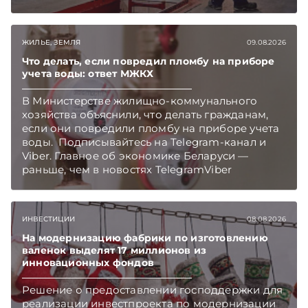
Telegram‑канал и Viber. Главное об экономике
Беларуси — раньше, чем в новостях
TelegramViber
ЖИЛЬЕ, ЗЕМЛЯ
09.08.2026
Что делать, если повредил пломбу на приборе
учета воды: ответ МЖКХ
В Министерстве жилищно-коммунального
хозяйства объяснили, что делать гражданам,
если они повредили пломбу на приборе учета
воды. Подписывайтесь на Telegram‑канал и
Viber. Главное об экономике Беларуси —
раньше, чем в новостях TelegramViber
ИНВЕСТИЦИИ
08.08.2026
На модернизацию фабрики по изготовлению
валенок выделят 17 миллионов из
инновационных фондов
Решение о предоставлении господдержки для
реализации инвестпроекта по модернизации