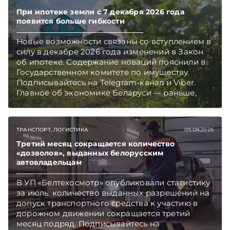
При ипотеке земли с 7 декабря 2026 года
появится больше гибкости
Новые возможности связаны со вступлением в
силу в декабре 2026 года изменений в Закон
об ипотеке. Содержание новаций пояснили в
Государственном комитете по имуществу.
Подписывайтесь на Telegram‑канал и Viber.
Главное об экономике Беларуси — раньше,
чем в новостях TelegramViber
ТРАНСПОРТ, ЛОГИСТИКА
09.08.2026
Третий месяц сокращается количество
«дозволов», выданных белорусским
автовладельцам
В УП «Белтехосмотр» опубликовали статистику
за июль: количество выданных разрешений на
допуск транспортного средства к участию в
дорожном движении сокращается третий
месяц подряд. Подписывайтесь на