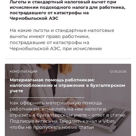
Льготы и стандартный налоговый вычет при
исчислении подоходного налога для работника,
пострадавшего от катастрофы на
Чернобыльской АЭС
На какие льготы и стандартные налоговые
вычеты имеют право работники,
пострадавшие от катастрофы на
Чернобыльской АЭС, при исчислении
подоходного налога, читайте в материале.
Подписывайтесь на Telegram‑канал и Viber,
чтобы не пропускать новые статьи
КОНСУЛЬТАЦИИ
12.05.2026
TelegramViber
Материальная помощь работникам:
налогообложение и отражение в бухгалтерском
учете
Как оформить материальную помощь
работникам, исчислить на нее налоги и
отразить в бухгалтерском учете – ответ в статье.
Подписывайтесь на Telegram‑канал и Viber,
чтобы не пропускать новые статьи
TelegramViber