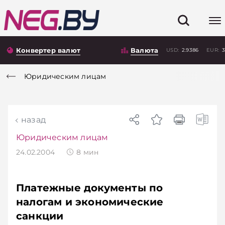
Конвертер валют
Валюта
USD:
2.9386
EUR:
3
Юридическим лицам
назад
Юридическим лицам
24.02.2004
8
мин
Платежные документы по
налогам и экономические
санкции