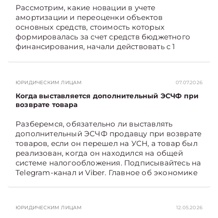
Рассмотрим, какие новации в учете
амортизации и переоценки объектов
основных средств, стоимость которых
формировалась за счет средств бюджетного
финансирования, начали действовать с 1
января 2026 года, а также как они отражаются
в бухгалтерском учете и влияют на
налогообложение прибыли. Подписывайтесь
ЮРИДИЧЕСКИМ ЛИЦАМ
07.07.2026
на Telegram‑канал и Viber. Главное об
экономике Беларуси — раньше, чем в новостях
Когда выставляется дополнительный ЭСЧФ при
TelegramViber
возврате товара
Разберемся, обязательно ли выставлять
дополнительный ЭСЧФ продавцу при возврате
товаров, если он перешел на УСН, а товар был
реализован, когда он находился на общей
системе налогообложения. Подписывайтесь на
Telegram‑канал и Viber. Главное об экономике
Беларуси — раньше, чем в новостях
TelegramViber
ЮРИДИЧЕСКИМ ЛИЦАМ
12.05.2026