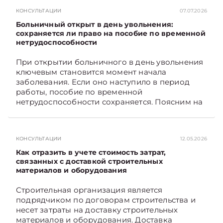
определяется сумма возмещения расходов,
КОНСУЛЬТАЦИИ
07.07.2026
связанных с содержанием и эксплуатацией
мест общего пользования, в частности –
Больничный открыт в день увольнения:
контрольно-­пропускного пункта? Рассмотрим
сохраняется ли право на пособие по временной
нетрудоспособности
порядок их распределения. Подписывайтесь
на Telegram‑канал и Viber. Главное об
При открытии больничного в день увольнения
экономике Беларуси — раньше, чем в новостях
ключевым становится момент начала
TelegramViber
заболевания. Если оно наступило в период
работы, пособие по временной
нетрудоспособности сохраняется. Поясним на
примере. Подписывайтесь на Telegram‑канал и
Viber. Главное об экономике Беларуси —
раньше, чем в новостях TelegramViber
КОНСУЛЬТАЦИИ
12.05.2026
Как отразить в учете стоимость затрат,
связанных с доставкой строительных
материалов и оборудования
Строительная организация является
подрядчиком по договорам строительства и
несет затраты на доставку строительных
материалов и оборудования. Доставка