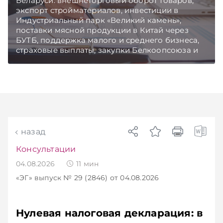
Беларуси: внешнеторговый оборот товаров,
экспорт стройматериалов, инвестиции в
Индустриальный парк «Великий камень»,
поставки мясной продукции в Китай через
БУТБ, поддержка малого и среднего бизнеса,
страховые выплаты, закупки Белкоопсоюза и
рост продаж новых автомобилей.
Подписывайтесь на Telegram‑канал и Viber.
Главное об экономике Беларуси — раньше,
чем в новостях TelegramViber
назад
Консультации
04.08.2026
11
мин
«ЭГ»
выпуск № 29 (2846)
от 04.08.2026
Нулевая налоговая декларация: в