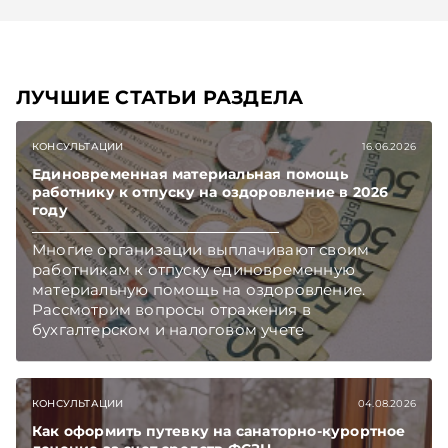
ЛУЧШИЕ СТАТЬИ РАЗДЕЛА
КОНСУЛЬТАЦИИ
16.06.2026
Единовременная материальная помощь
работнику к отпуску на оздоровление в 2026
году
Многие организации выплачивают своим
работникам к отпуску единовременную
материальную помощь на оздоровление.
Рассмотрим вопросы отражения в
бухгалтерском и налоговом учете
хозяйственных операций по начислению и
выплате работникам такой матпомощи.
Подписывайтесь на Telegram‑канал и Viber.
КОНСУЛЬТАЦИИ
04.08.2026
Главное об экономике Беларуси — раньше,
чем в новостях TelegramViber
Как оформить путевку на санаторно-курортное