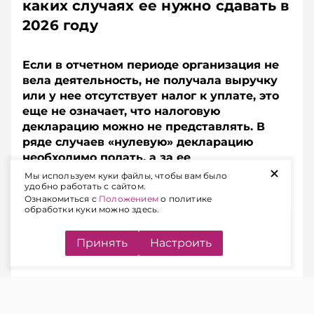
каких случаях ее нужно сдавать в
2026 году
Если в отчетном периоде организация не
вела деятельность, не получала выручку
или у нее отсутствует налог к уплате, это
еще не означает, что налоговую
декларацию можно не представлять. В
ряде случаев «нулевую» декларацию
необходимо подать, а за ее
+
непредставление предусмотрена
Мы используем куки файлы, чтобы вам было
удобно работать с сайтом.
административная ответственность.
Ознакомиться с
Положением
о политике
обработки куки можно здесь.
Содержание
Принять
Настроить
КОГДА НАЛОГОВУЮ
ДЕКЛАРАЦИЮ НУЖНО