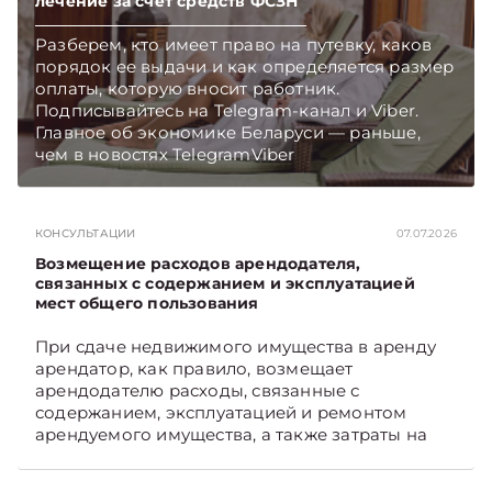
лечение за счет средств ФСЗН
Разберем, кто имеет право на путевку, каков
порядок ее выдачи и как определяется размер
оплаты, которую вносит работник.
Подписывайтесь на Telegram‑канал и Viber.
Главное об экономике Беларуси — раньше,
чем в новостях TelegramViber
КОНСУЛЬТАЦИИ
07.07.2026
Возмещение расходов арендодателя,
связанных с содержанием и эксплуатацией
мест общего пользования
При сдаче недвижимого имущества в аренду
арендатор, как правило, возмещает
арендодателю расходы, связанные с
содержанием, эксплуатацией и ремонтом
арендуемого имущества, а также затраты на
санитарное содержание, коммунальные и
иные услуги. Возникает вопрос: как