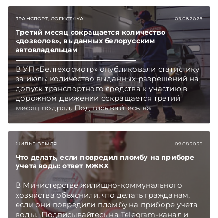
ТРАНСПОРТ, ЛОГИСТИКА
09.08.2026
Третий месяц сокращается количество
«дозволов», выданных белорусским
автовладельцам
В УП «Белтехосмотр» опубликовали статистику
за июль: количество выданных разрешений на
допуск транспортного средства к участию в
дорожном движении сокращается третий
месяц подряд. Подписывайтесь на
Telegram‑канал и Viber. Главное об экономике
Беларуси — раньше, чем в новостях
TelegramViber
ЖИЛЬЕ, ЗЕМЛЯ
09.08.2026
Что делать, если повредил пломбу на приборе
учета воды: ответ МЖКХ
В Министерстве жилищно-коммунального
хозяйства объяснили, что делать гражданам,
если они повредили пломбу на приборе учета
воды. Подписывайтесь на Telegram‑канал и