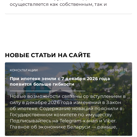
осуществляется как собственным, так и
наемным транспортом. Рассмотрим, как
отразить в бухгалтерском учете затраты в этом
случае. Подписывайтесь на Telegram‑канал и
Viber, чтобы не пропускать новые статьи
TelegramViber
НОВЫЕ СТАТЬИ НА САЙТЕ
КОНСУЛЬТАЦИИ
09.08.2026
При ипотеке земли с 7 декабря 2026 года
появится больше гибкости
Новые возможности связаны со вступлением в
силу в декабре 2026 года изменений в Закон
об ипотеке. Содержание новаций пояснили в
Государственном комитете по имуществу.
Подписывайтесь на Telegram‑канал и Viber.
Главное об экономике Беларуси — раньше,
чем в новостях TelegramViber