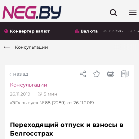
Конвертер валют
Валюта
USD:
2.9386
EUR:
3
Консультации
назад
Консультации
26.11.2019
5
мин
«ЭГ»
выпуск №88 (2289)
от 26.11.2019
Переходящий отпуск и взносы в
Белгосстрах