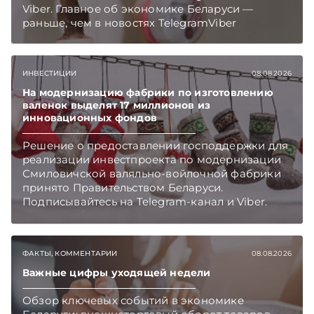
Viber. Главное об экономике Беларуси —
раньше, чем в новостях TelegramViber
ИНВЕСТИЦИИ
08.08.2026
На модернизацию фабрики по изготовлению
валенок выделят 17 миллионов из
инновационных фондов
Решение о предоставлении господдержки для
реализации инвестпроекта по модернизации
Смиловичской валяльно-войлочной фабрики
принято Правительством Беларуси.
Подписывайтесь на Telegram‑канал и Viber.
Главное об экономике Беларуси — раньше,
чем в новостях TelegramViber
ФАКТЫ, КОММЕНТАРИИ
08.08.2026
Важные цифры уходящей недели
Обзор ключевых событий в экономике