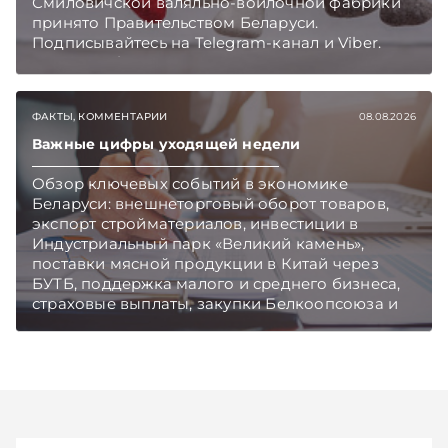
Смиловичской валяльно-войлочной фабрики
принято Правительством Беларуси.
Подписывайтесь на Telegram‑канал и Viber.
Главное об экономике Беларуси — раньше,
чем в новостях TelegramViber
ФАКТЫ, КОММЕНТАРИИ
08.08.2026
Важные цифры уходящей недели
Обзор ключевых событий в экономике
Беларуси: внешнеторговый оборот товаров,
экспорт стройматериалов, инвестиции в
Индустриальный парк «Великий камень»,
поставки мясной продукции в Китай через
БУТБ, поддержка малого и среднего бизнеса,
страховые выплаты, закупки Белкоопсоюза и
рост продаж новых автомобилей.
Подписывайтесь на Telegram‑канал и Viber.
Главное об экономике Беларуси — раньше,
чем в новостях TelegramViber