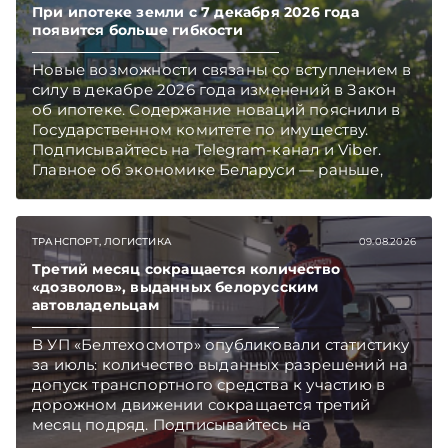
При ипотеке земли с 7 декабря 2026 года
появится больше гибкости
Новые возможности связаны со вступлением в
силу в декабре 2026 года изменений в Закон
об ипотеке. Содержание новаций пояснили в
Государственном комитете по имуществу.
Подписывайтесь на Telegram‑канал и Viber.
Главное об экономике Беларуси — раньше,
чем в новостях TelegramViber
ТРАНСПОРТ, ЛОГИСТИКА
09.08.2026
Третий месяц сокращается количество
«дозволов», выданных белорусским
автовладельцам
В УП «Белтехосмотр» опубликовали статистику
за июль: количество выданных разрешений на
допуск транспортного средства к участию в
дорожном движении сокращается третий
месяц подряд. Подписывайтесь на
Telegram‑канал и Viber. Главное об экономике