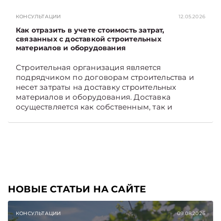
раньше, чем в новостях TelegramViber
КОНСУЛЬТАЦИИ
12.05.2026
Как отразить в учете стоимость затрат,
связанных с доставкой строительных
материалов и оборудования
Строительная организация является
подрядчиком по договорам строительства и
несет затраты на доставку строительных
материалов и оборудования. Доставка
осуществляется как собственным, так и
наемным транспортом. Рассмотрим, как
отразить в бухгалтерском учете затраты в этом
случае. Подписывайтесь на Telegram‑канал и
Viber, чтобы не пропускать новые статьи
TelegramViber
НОВЫЕ СТАТЬИ НА САЙТЕ
КОНСУЛЬТАЦИИ
09.08.2026