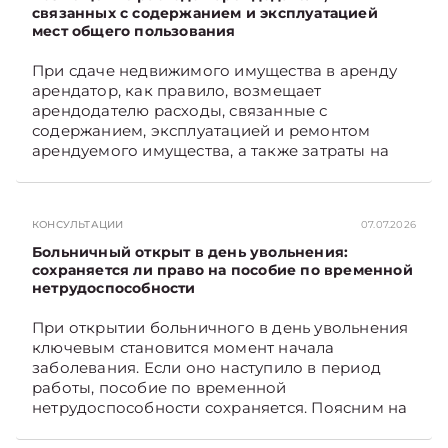
связанных с содержанием и эксплуатацией
мест общего пользования
При сдаче недвижимого имущества в аренду
арендатор, как правило, возмещает
арендодателю расходы, связанные с
содержанием, эксплуатацией и ремонтом
арендуемого имущества, а также затраты на
санитарное содержание, коммунальные и
иные услуги. Возникает вопрос: как
определяется сумма возмещения расходов,
КОНСУЛЬТАЦИИ
07.07.2026
связанных с содержанием и эксплуатацией
мест общего пользования, в частности –
Больничный открыт в день увольнения:
контрольно-­пропускного пункта? Рассмотрим
сохраняется ли право на пособие по временной
нетрудоспособности
порядок их распределения. Подписывайтесь
на Telegram‑канал и Viber. Главное об
При открытии больничного в день увольнения
экономике Беларуси — раньше, чем в новостях
ключевым становится момент начала
TelegramViber
заболевания. Если оно наступило в период
работы, пособие по временной
нетрудоспособности сохраняется. Поясним на
примере. Подписывайтесь на Telegram‑канал и
Viber. Главное об экономике Беларуси —