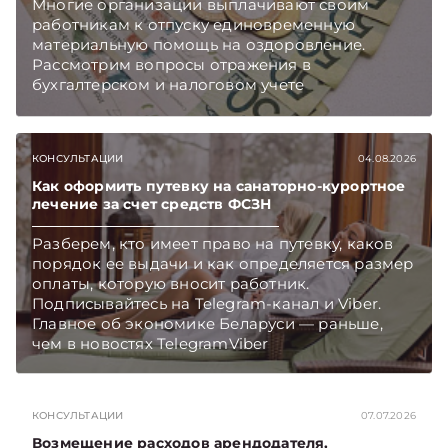
Многие организации выплачивают своим
работникам к отпуску единовременную
материальную помощь на оздоровление.
Рассмотрим вопросы отражения в
бухгалтерском и налоговом учете
хозяйственных операций по начислению и
выплате работникам такой матпомощи.
Подписывайтесь на Telegram‑канал и Viber.
КОНСУЛЬТАЦИИ
04.08.2026
Главное об экономике Беларуси — раньше,
чем в новостях TelegramViber
Как оформить путевку на санаторно-курортное
лечение за счет средств ФСЗН
Разберем, кто имеет право на путевку, каков
порядок ее выдачи и как определяется размер
оплаты, которую вносит работник.
Подписывайтесь на Telegram‑канал и Viber.
Главное об экономике Беларуси — раньше,
чем в новостях TelegramViber
КОНСУЛЬТАЦИИ
07.07.2026
Возмещение расходов арендодателя,