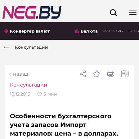
Конвертер валют
Валюта
USD:
2.9386
EUR:
3
Консультации
назад
Консультации
18.12.2015
5
мин
Особенности бухгалтерского
учета запасов Импорт
материалов: цена – в долларах,