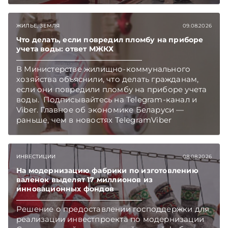
Беларуси — раньше, чем в новостях
TelegramViber
ЖИЛЬЕ, ЗЕМЛЯ
09.08.2026
Что делать, если повредил пломбу на приборе
учета воды: ответ МЖКХ
В Министерстве жилищно-коммунального
хозяйства объяснили, что делать гражданам,
если они повредили пломбу на приборе учета
воды. Подписывайтесь на Telegram‑канал и
Viber. Главное об экономике Беларуси —
раньше, чем в новостях TelegramViber
ИНВЕСТИЦИИ
08.08.2026
На модернизацию фабрики по изготовлению
валенок выделят 17 миллионов из
инновационных фондов
Решение о предоставлении господдержки для
реализации инвестпроекта по модернизации