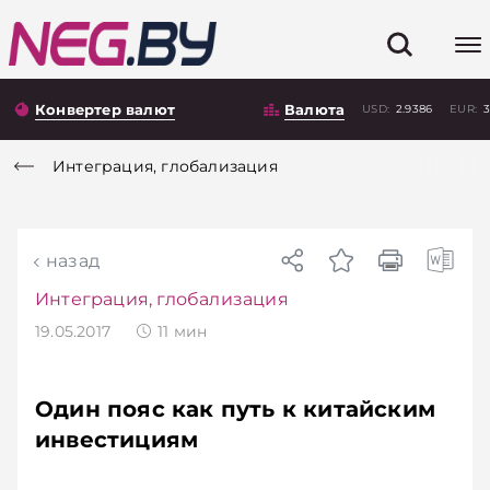
Конвертер валют
Валюта
USD:
2.9386
EUR:
3
Интеграция, глобализация
назад
Интеграция, глобализация
19.05.2017
11
мин
Один пояс как путь к китайским
инвестициям