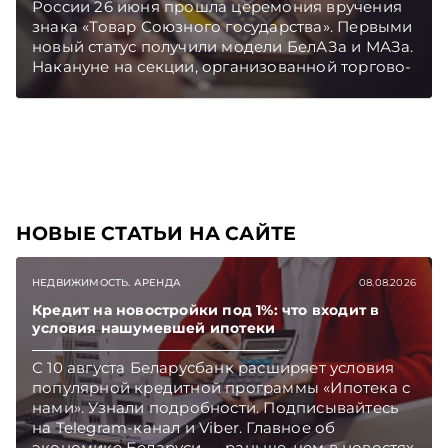
России 26 июня прошла церемония вручения
знака «Товар Союзного государства». Первыми
новый статус получили модели БелАЗа и МАЗа.
Накануне на секции, организованной торгово-
промышленными палатами двух стран,
эксперты обсудили, каким содержанием
должен быть наполнен этот статус.
Подписывайтесь на Telegram‑канал и Viber.
Главное об экономике Беларуси — раньше,
чем в новостях TelegramViber
НОВЫЕ СТАТЬИ НА САЙТЕ
НЕДВИЖИМОСТЬ. АРЕНДА
08.08.2026
Кредит на новостройки под 1%: что входит в
условия нашумевшей ипотеки
С 10 августа Беларусбанк расширяет условия
популярной кредитной программы «Ипотека с
нами». Узнали подробности. Подписывайтесь
на Telegram‑канал и Viber. Главное об
экономике Беларуси — раньше, чем в новостях