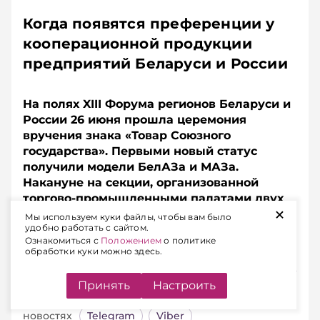
Когда появятся преференции у
кооперационной продукции
предприятий Беларуси и России
На полях XIII Форума регионов Беларуси и
России 26 июня прошла церемония
вручения знака «Товар Союзного
государства». Первыми новый статус
получили модели БелАЗа и МАЗа.
Накануне на секции, организованной
торгово-промышленными палатами двух
+
стран, эксперты обсудили, каким
Мы используем куки файлы, чтобы вам было
удобно работать с сайтом.
содержанием должен быть наполнен этот
Ознакомиться с
Положением
о политике
статус.
обработки куки можно здесь.
Подписывайтесь на Telegram‑канал и Viber.
Принять
Настроить
Главное об экономике Беларуси — раньше, чем в
новостях
Telegram
Viber