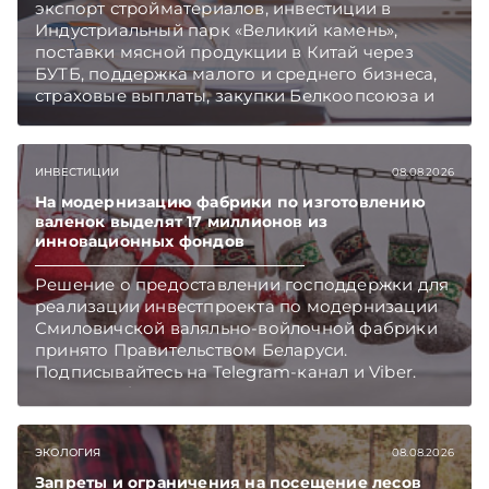
экспорт стройматериалов, инвестиции в
Индустриальный парк «Великий камень»,
поставки мясной продукции в Китай через
БУТБ, поддержка малого и среднего бизнеса,
страховые выплаты, закупки Белкоопсоюза и
рост продаж новых автомобилей.
Подписывайтесь на Telegram‑канал и Viber.
Главное об экономике Беларуси — раньше,
ИНВЕСТИЦИИ
08.08.2026
чем в новостях TelegramViber
На модернизацию фабрики по изготовлению
валенок выделят 17 миллионов из
инновационных фондов
Решение о предоставлении господдержки для
реализации инвестпроекта по модернизации
Смиловичской валяльно-войлочной фабрики
принято Правительством Беларуси.
Подписывайтесь на Telegram‑канал и Viber.
Главное об экономике Беларуси — раньше,
чем в новостях TelegramViber
ЭКОЛОГИЯ
08.08.2026
Запреты и ограничения на посещение лесов