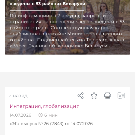
введены в 53 районах Беларуси
По информации на 7 августа, запреты и
ограничения на посещение лесов введены в 53
районах страны. Соответствующая карта
опубликована на сайте Министерства лесного
хозяйства. Подписывайтесь на Telegram‑канал
и Viber. Главное об экономике Беларуси —
раньше, чем в новостях TelegramViber
назад
Интеграция, глобализация
14.07.2026
6
мин
«ЭГ»
выпуск №26 (2843)
от 14.07.2026