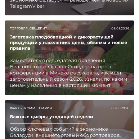
TelegramViber
ТОРГОВЛЯ. ОБЩЕПИТ
08.08.2026
Заготовка плодоовощной и дикорастущей
продукции у населения: цены, объемы и новые
правила
Заместитель председателя правления
Белкоопсоюза Оксана Скиндер на пресс-
конференции в Минске рассказала, как идет
заготовительный сезон-2026. Узнали, по каким
ценам у населения в настоящий момент
закупают продукцию, сколько
приемозаготовительных пунктов работает и
как изменились правила игры в текущем году.
ФАКТЫ, КОММЕНТАРИИ
08.08.2026
Подписывайтесь на Telegram‑канал и Viber.
Главное об экономике Беларуси — раньше,
Важные цифры уходящей недели
чем в новостях TelegramViber
Обзор ключевых событий в экономике
Беларуси: внешнеторговый оборот товаров,