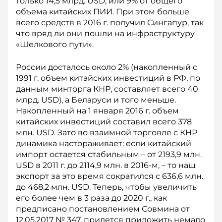
только 14,5 млрд. USD, или 9% от общего
объема китайских ПИИ. При этом больше
всего средств в 2016 г. получил Сингапур, так
что вряд ли они пошли на инфраструктуру
«Шелкового пути».
России досталось около 2% (накопленный с
1991 г. объем китайских инвестиций в РФ, по
данным минторга КНР, составляет всего 40
млрд. USD), а Беларуси и того меньше.
Накопленный на 1 января 2016 г. объем
китайских инвестиций составил всего 378
млн. USD. Зато во взаимной торговле с КНР
динамика настораживает: если китайский
импорт остается стабильным – от 2193,9 млн.
USD в 2011 г. до 2114,9 млн. в 2016-м, – то наш
экспорт за это время сократился с 636,6 млн.
до 468,2 млн. USD. Теперь, чтобы увеличить
его более чем в 3 раза до 2020 г., как
предписано постановлением Совмина от
12.05.2017 № 347, придется приложить немало