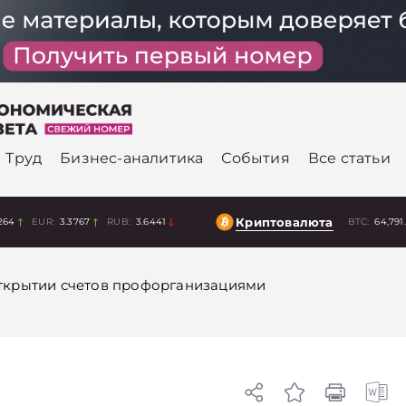
Труд
Бизнес-аналитика
События
Все статьи
Криптовалюта
264
EUR:
3.3767
RUB:
3.6441
BTC:
64,791
ткрытии счетов профорганизациями