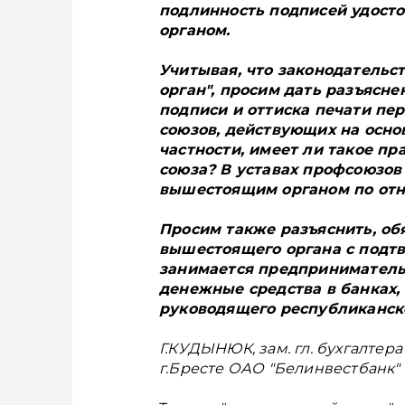
подлинность подписей удост
органом.
Учитывая, что законодатель
орган", просим дать разъясн
подписи и оттиска печати п
союзов, действующих на осно
частности, имеет ли такое п
союза? В уставах профсоюзов 
вышестоящим органом по отн
Просим также разъяснить, об
вышестоящего органа с подтв
занимается предприниматель
денежные средства в банках, 
руководящего республиканско
Г.КУДЫНЮК, зам. гл. бухгалтер
г.Бресте ОАО "Белинвестбанк"