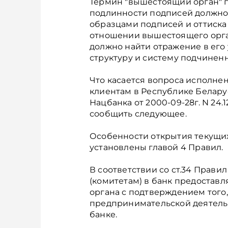
Термин "вышестоящий орган" 
подлинности подписей должнос
образцами подписей и оттиска
отношении вышестоящего орга
должно найти отражение в его
структуру и систему подчиненн
Что касается вопроса исполне
клиентам в Республике Белар
Нацбанка от 2000-09-28г. N 24.
сообщить следующее.
Особенности открытия текущих
установлены главой 4 Правил.
В соответствии со ст.34 Прав
(комитетам) в банк предостав
органа с подтверждением того
предпринимательской деятельн
банке.