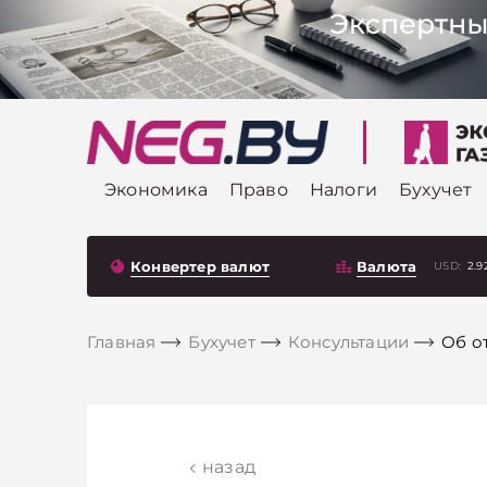
Экономика
Право
Налоги
Бухучет
Конвертер валют
Валюта
USD:
2.9
Главная
Бухучет
Консультации
Об о
назад