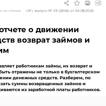
кономике
БГУ – 13 абитуриентов
белорусс
аньше,
на место. Проходной
продукци
н на чтение
«ЭГ»
выпуск № 29 (2846)
от 04.08.2026
ях
балл на отдельных
внутренн
специальностях
рынках, 
достигал
пресс-сл
 отчете о движении
395, рассказали в
Подписыв
Минобразования.
Telegram‑
ств возврат займов и
Подписывайтесь на
Главное 
Telegram‑канал и Viber.
Беларуси
Главное об экономике
чем в нов
им
Беларуси — раньше,
TelegramV
чем в новостях
TelegramViber
вляет работникам займы, их возврат и
быть отражены не только в бухгалтерском
ижении денежных средств. Разберем, по
азать суммы возвращенных займов и
живаются из заработной платы работников.
и Viber. Главное об экономике Беларуси — раньше, чем