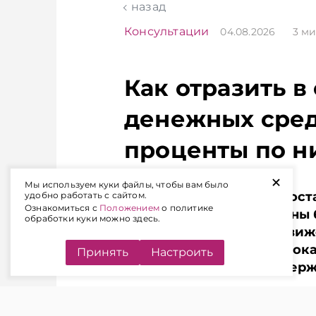
назад
чем в новостях
Главное об э
TelegramViber
TelegramViber
Беларуси — р
Консультации
04.08.2026
3
ми
чем в новост
TelegramViber
Как отразить в
денежных сред
проценты по н
+
Мы используем куки файлы, чтобы вам было
Если организация предоста
удобно работать с сайтом.
Ознакомиться с
Положением
о политике
уплата процентов должны 
обработки куки можно здесь.
учете, но и в отчете о дв
каким строкам отчета пок
Принять
Настроить
процентов, если они удер
Подписывайтесь на Telegram‑канал 