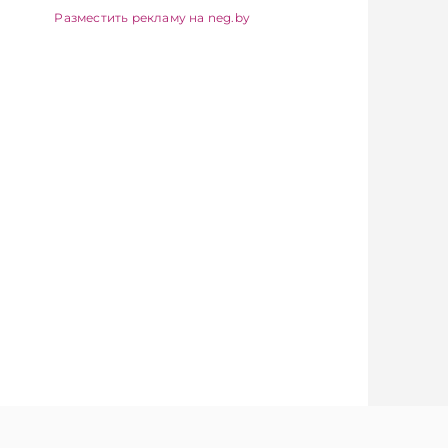
кой
Telegram‑канал и Viber.
Разместить рекламу на neg.by
и на
Главное об экономике
ем и внешних
Беларуси — раньше,
сообщает
чем в новостях
ужба МАРТ.
TelegramViber
айтесь на
канал и Viber.
об экономике
 — раньше,
остях
iber