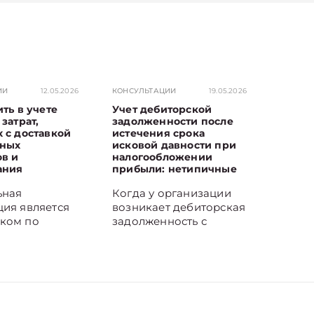
ИИ
12.05.2026
КОНСУЛЬТАЦИИ
19.05.2026
ить в учете
Учет дебиторской
затрат,
задолженности после
 с доставкой
истечения срока
ьных
исковой давности при
в и
налогообложении
ания
прибыли: нетипичные
ситуации
ьная
Когда у организации
ция является
возникает дебиторская
ком по
задолженность с
м
истекшим сроком
ства и несет
исковой давности,
а доставку
перед бухгалтером
ьных
встают вопросы: как
ов и
правильно определить
ания.
срок исковой давности