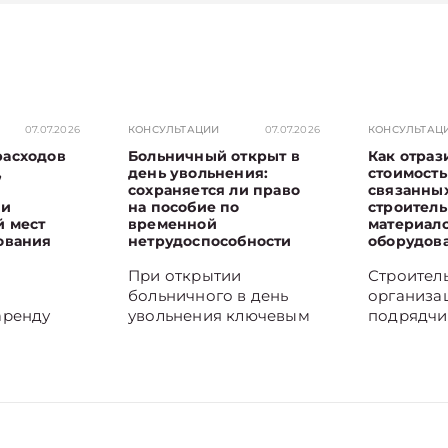
07.07.2026
КОНСУЛЬТАЦИИ
07.07.2026
КОНСУЛЬТАЦ
расходов
Больничный открыт в
Как отраз
,
день увольнения:
стоимость 
сохраняется ли право
связанных
 и
на пособие по
строител
й мест
временной
материало
ования
нетрудоспособности
оборудов
При открытии
Строител
больничного в день
организа
аренду
увольнения ключевым
подрядчи
ак
становится момент
договора
мещает
начала заболевания.
строитель
ю
Если оно наступило в
затраты н
занные с
период работы,
строител
,
пособие по временной
материал
й и
нетрудоспособности
оборудов