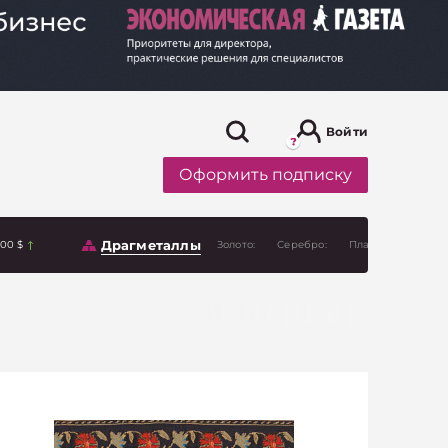
Войти
Оформить подписку
Драгметаллы
.00 $
Золото:
Серебро:
Платина: