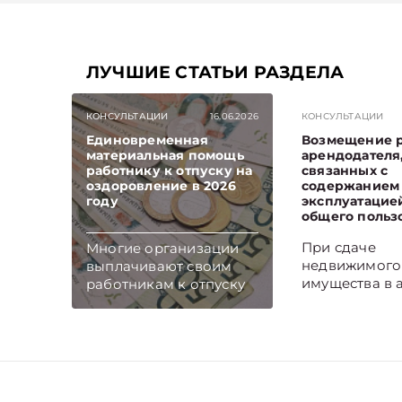
ЛУЧШИЕ СТАТЬИ РАЗДЕЛА
КОНСУЛЬТАЦИИ
16.06.2026
КОНСУЛЬТАЦИИ
Единовременная
Возмещение 
материальная помощь
арендодателя
работнику к отпуску на
связанных с
оздоровление в 2026
содержанием
году
эксплуатацие
общего польз
При сдаче
Многие организации
недвижимого
выплачивают своим
имущества в 
работникам к отпуску
арендатор, к
единовременную
правило, воз
материальную помощь
арендодател
на оздоровление.
расходы, свя
Рассмотрим вопросы
содержанием
отражения в
эксплуатацие
бухгалтерском и