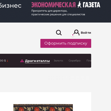
Войти
Оформить подписку
Драгметаллы
.00 $
Золото:
Серебро:
Платина: