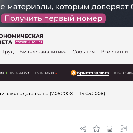
Труд
Бизнес-аналитика
События
Все статьи
Криптовалюта
386
EUR:
3.3908
RUB:
3.6365
BTC:
64,391
и законодательства (7.05.2008 — 14.05.2008)