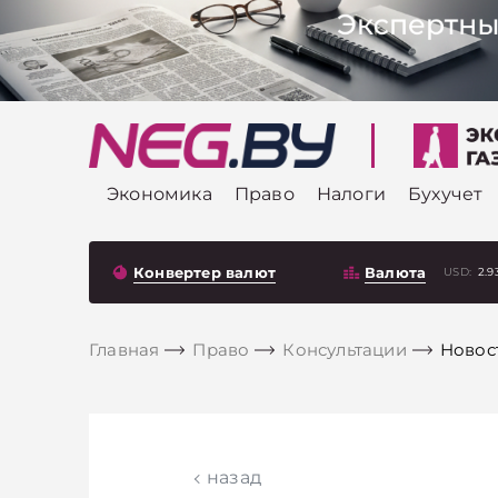
Экономика
Право
Налоги
Бухучет
Конвертер валют
Валюта
USD:
2.9
Главная
Право
Консультации
Новост
назад