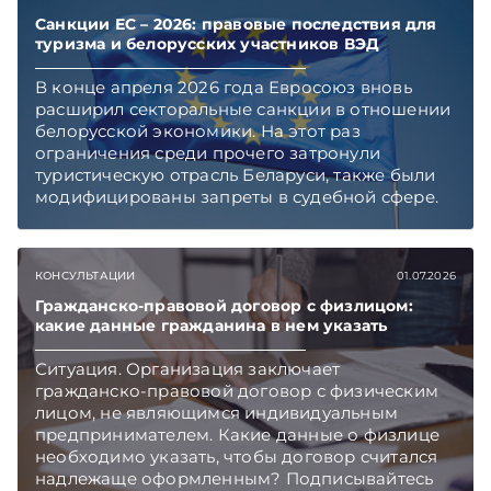
чтобы не пропускать новые статьи
TelegramViber
Санкции ЕС – 2026: правовые последствия для
туризма и белорусских участников ВЭД
В конце апреля 2026 года Евросоюз вновь
расширил секторальные санкции в отношении
белорусской экономики. На этот раз
ограничения среди прочего затронули
туристическую отрасль Беларуси, также были
модифицированы запреты в судебной сфере.
Правовой контекст и последствия введения
очередных ограничительных мер «ЭГ»
обсудила с Юрием Владимировичем
КОНСУЛЬТАЦИИ
01.07.2026
Шумиловым, основателем и партнером
юридической фирмы YS Advisors,
Гражданско-правовой договор с физлицом:
какие данные гражданина в нем указать
специализирующейся на санкционном праве.
Подписывайтесь на Telegram‑канал и Viber.
Ситуация. Организация заключает
Главное об экономике Беларуси — раньше,
гражданско-правовой договор с физическим
чем в новостях TelegramViber
лицом, не являющимся индивидуальным
предпринимателем. Какие данные о физлице
необходимо указать, чтобы договор считался
надлежаще оформленным? Подписывайтесь