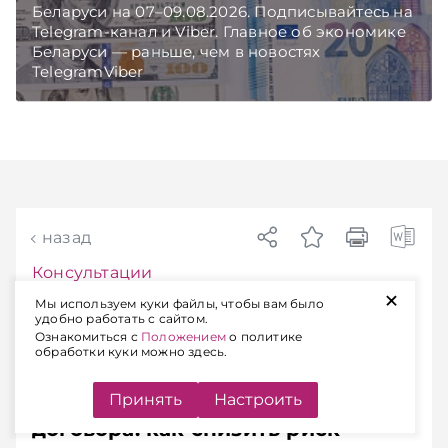
Беларуси на 07–09.08.2026. Подписывайтесь на
Telegram‑канал и Viber. Главное об экономике
Беларуси — раньше, чем в новостях
TelegramViber
назад
Консультации
+
04.08.2026
13
мин
Мы используем куки файлы, чтобы вам было
удобно работать с сайтом.
«ЭГ»
выпуск № 29 (2846)
от 04.08.2026
Ознакомиться с
Положением
о политике
обработки куки можно здесь.
Односторонний отказ от
Принять
Настроить
договора: как снизить риск