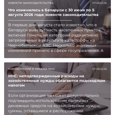
НОВОСТИ ЗАКОНОДАТЕЛЬСТВА
07.08.2026
Что изменилось в Беларуси с 30 июня по 5
августа 2026 года: новости законодательства
В первые дни августа стало известно, что в
Беларуси выведут часть населенных пунктов,
включая Гомель, из категории радиактивно
загрязненных в результате катастрофы на
Чернобыльской АЭС. Несколько значимых
изменений принято в сфере госуправления. А
бизнесу вновь дали надежду на сокращение
объема нового нормативного массива,
который приходится изучать ежегодно.
КОММЕНТАРИИ И ПИСЬМА МНС
07.08.2026
Очередные меры по оптимизации
нормотворчества предусмотрены в
МНС: неподтвержденные расходы на
хозяйственные нужды облагаются подоходным
постановлении Совмина. Подписывайтесь на
налогом
Telegram‑канал и Viber. Главное об экономике
Беларуси — раньше, чем в новостях
Если организация не может документально
TelegramViber
подтвердить использование наличных
денежных средств на хозяйственные нужды,
суммы, оставшиеся в распоряжении