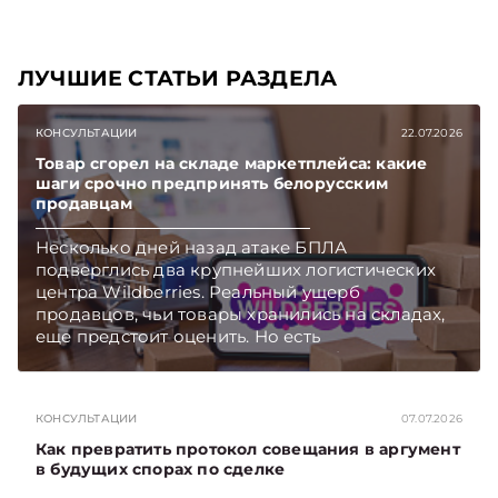
ЛУЧШИЕ СТАТЬИ РАЗДЕЛА
КОНСУЛЬТАЦИИ
22.07.2026
Товар сгорел на складе маркетплейса: какие
шаги срочно предпринять белорусским
продавцам
Несколько дней назад атаке БПЛА
подверглись два крупнейших логистических
центра Wildberries. Реальный ущерб
продавцов, чьи товары хранились на складах,
еще предстоит оценить. Но есть
первоочередные шаги, которые белорусские
селлеры должны предпринять как можно
скорее. Какие – поясняет юрист юридической
КОНСУЛЬТАЦИИ
07.07.2026
компании «Экономические споры» Наталия
ТАБАЛА. Подписывайтесь на Telegram‑канал и
Как превратить протокол совещания в аргумент
Viber. Главное об экономике Беларуси —
в будущих спорах по сделке
раньше, чем в новостях TelegramViber