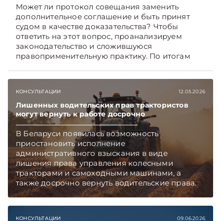
Может ли протокол совещания заменить
дополнительное соглашение и быть принят
судом в качестве доказательства? Чтобы
ответить на этот вопрос, проанализируем
законодательство и сложившуюся
правоприменительную практику. По итогам
дадим рекомендации, как обеспечить
доказательственную силу протокола.
Подписывайтесь на Telegram‑канал и Viber.
КОНСУЛЬТАЦИИ
12.05.2026
Главное об экономике Беларуси — раньше,
чем в новостях TelegramViber
Лишенных водительских прав трактористов
могут вернуть к работе досрочно
В Беларуси появилась возможность
приостановить исполнение
административного взыскания в виде
лишения права управления колесными
тракторами и самоходными машинами, а
также досрочно вернуть водительские права.
Механизм предусмотрен в обновленном
ПИКоАП, но касается он не всех.
Подписывайтесь на Telegram‑канал и Viber,
КОНСУЛЬТАЦИИ
09.06.2026