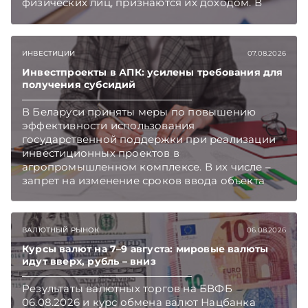
физических лиц, признаются их доходом. В
этом случае организация как налоговый агент
обязана исчислить, удержать и перечислить в
бюджет подоходный налог, напоминает МНС.
ИНВЕСТИЦИИ
07.08.2026
Инвестпроекты в АПК: усилены требования для
получения субсидий
В Беларуси приняты меры по повышению
эффективности использования
государственной поддержки при реализации
инвестиционных проектов в
агропромышленном комплексе. В их числе –
запрет на изменение сроков ввода объекта
инвестиций в эксплуатацию и его выхода на
проектную мощность. Подписывайтесь на
Telegram‑канал и Viber. Главное об экономике
ВАЛЮТНЫЙ РЫНОК
06.08.2026
Беларуси — раньше, чем в новостях
TelegramViber
Курсы валют на 7–9 августа: мировые валюты
идут вверх, рубль – вниз
Результаты валютных торгов на БВФБ
06.08.2026 и курс обмена валют Нацбанка