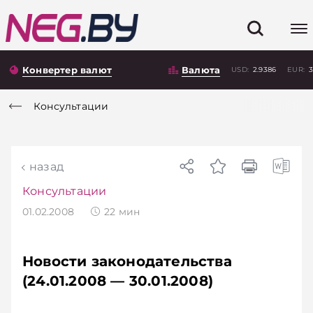
Конвертер валют
Валюта
USD:
2.9386
EUR:
3
Консультации
назад
Консультации
01.02.2008
22
мин
Новости законодательства
(24.01.2008 — 30.01.2008)