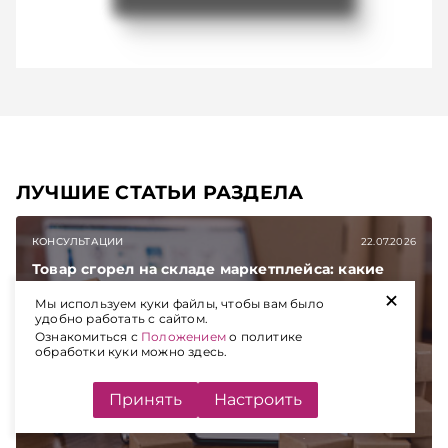
ЛУЧШИЕ СТАТЬИ РАЗДЕЛА
КОНСУЛЬТАЦИИ
22.07.2026
Товар сгорел на складе маркетплейса: какие
шаги срочно предпринять белорусским
+
продавцам
Мы используем куки файлы, чтобы вам было
удобно работать с сайтом.
Ознакомиться с
Положением
о политике
Несколько дней назад атаке БПЛА
обработки куки можно здесь.
подверглись два крупнейших логистических
центра Wildberries. Реальный ущерб
Принять
Настроить
продавцов, чьи товары хранились на складах,
еще предстоит оценить. Но есть
первоочередные шаги, которые белорусские