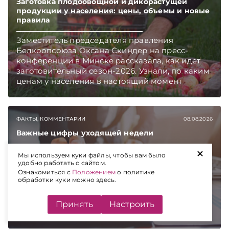
Заготовка плодоовощной и дикорастущей
продукции у населения: цены, объемы и новые
правила
Заместитель председателя правления
Белкоопсоюза Оксана Скиндер на пресс-
конференции в Минске рассказала, как идет
заготовительный сезон-2026. Узнали, по каким
ценам у населения в настоящий момент
закупают продукцию, сколько
приемозаготовительных пунктов работает и
как изменились правила игры в текущем году.
ФАКТЫ, КОММЕНТАРИИ
08.08.2026
Подписывайтесь на Telegram‑канал и Viber.
Главное об экономике Беларуси — раньше,
Важные цифры уходящей недели
чем в новостях TelegramViber
+
Обзор ключевых событий в экономике
Мы используем куки файлы, чтобы вам было
Беларуси: внешнеторговый оборот товаров,
удобно работать с сайтом.
Ознакомиться с
Положением
о политике
экспорт стройматериалов, инвестиции в
обработки куки можно здесь.
Индустриальный парк «Великий камень»,
поставки мясной продукции в Китай через
БУТБ, поддержка малого и среднего бизнеса,
Принять
Настроить
страховые выплаты, закупки Белкоопсоюза и
рост продаж новых автомобилей.