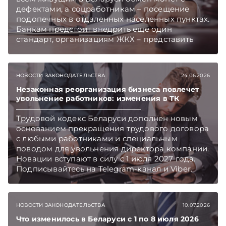
дефектами, а соцработникам – посещение
подопечных в отдаленных населенных пунктах.
Банкам предстоит внедрить еще один
стандарт, организациям ЖКХ – представить
дополнительные отчеты, а предприятиям,
оказывающим вредное воздействие на
окружающую среду, подключиться к
НОВОСТИ ЗАКОНОДАТЕЛЬСТВА
24.06.2026
локальному мониторингу. Об этих и иных
изменениях – в еженедельном обзоре.
Незаконная реорганизация бизнеса повлечет
увольнение работников: изменения в ТК
Подписывайтесь на Telegram‑канал и Viber.
Главное об экономике Беларуси — раньше,
Трудовой кодекс Беларуси дополнен новым
чем в новостях TelegramViber
основанием прекращения трудового договора
с любыми работниками и специальным
поводом для увольнения директора компании.
Новации вступают в силу с 1 июля 2027 года.
Подписывайтесь на Telegram‑канал и Viber.
Главное об экономике Беларуси — раньше,
чем в новостях TelegramViber
НОВОСТИ ЗАКОНОДАТЕЛЬСТВА
10.07.2026
Что изменилось в Беларуси с 1 по 8 июля 2026