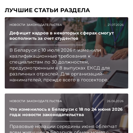
ЛУЧШИЕ СТАТЬИ РАЗДЕЛА
НОВОСТИ ЗАКОНОДАТЕЛЬСТВА
21.07.2026
Дефицит кадров в некоторых сферах смогут
восполнить за счет студентов
В Беларуси с 10 июля 2026 г. изменили
квалификационные требования к
специалистам по 30 должностям,
предусмотренным в 8 выпусках ЕКСД для
различных отраслей. Для организаций-
нанимателей, прежде всего в госсекторе,
новации открывают возможность принимать
на начальную позицию специалиста студентов,
окончивших 3 или 2 курса вуза, и дают шанс
НОВОСТИ ЗАКОНОДАТЕЛЬСТВА
26.06.2026
более оперативно восполнять кадровый
дефицит. Подписывайтесь на Telegram‑канал и
Что изменилось в Беларуси с 18 по 24 июня 2026
года: новости законодательства
Viber. Главное об экономике Беларуси —
раньше, чем в новостях TelegramViber
Правовые новации середины июня облегчат
всем живущим в Беларуси обмен монет с