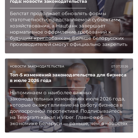
года: новости законодательства
Белстат продолжает обновлять формы
статотчетности, представляемой субъектами
хозяйствования, а Нацбанк завершает
нормативное оформление требований к
будущим криптобанкам. Больше белорусских
производителей смогут официально закрепить
за своей продукцией статус «Сделано в
Беларуси», а у экспортеров появится шанс
воспользоваться механизмом экспортного
НОВОСТИ ЗАКОНОДАТЕЛЬСТВА
07.07.2026
кредитования для реализации своих товаров
партнерам из Мьянмы. Об этих и других
Топ-5 изменений законодательства для бизнеса
в июле 2026 года
новостях – в обзоре правовых актов,
опубликованных в первую неделю июля.
Напоминаем о наиболее важных
Подписывайтесь на Telegram‑канал и Viber.
законодательных изменениях июля 2026 года,
Главное об экономике Беларуси — раньше,
которые окажут влияние на работу бизнеса в
чем в новостях TelegramViber
долгосрочной перспективе. Подписывайтесь
на Telegram‑канал и Viber. Главное об
экономике Беларуси — раньше, чем в новостях
TelegramViber