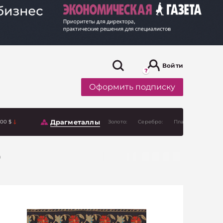
Войти
Оформить подписку
Драгметаллы
.00 $
Золото:
Серебро:
Платина:
)