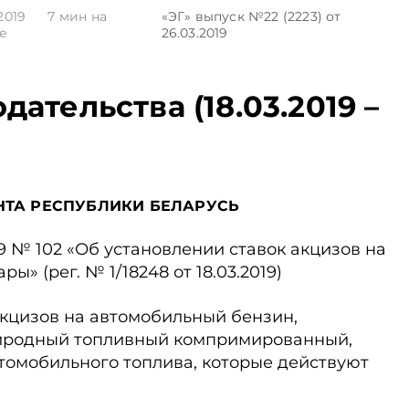
.2019
7
мин на
«ЭГ»
выпуск №22 (2223)
от
е
26.03.2019
ательства (18.03.2019 –
НТА РЕСПУБЛИКИ БЕЛАРУСЬ
19 № 102 «Об установлении ставок акцизов на
ы» (рег. № 1/18248 от 18.03.2019)
акцизов на автомобильный бензин,
риродный топливный компримированный,
томобильного топлива, которые действуют