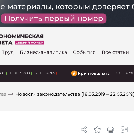
Труд
Бизнес-аналитика
События
Все статьи
Криптовалюта
386
EUR:
3.3908
RUB:
3.6365
BTC:
64,391
тва
Новости законодательства (18.03.2019 – 22.03.2019