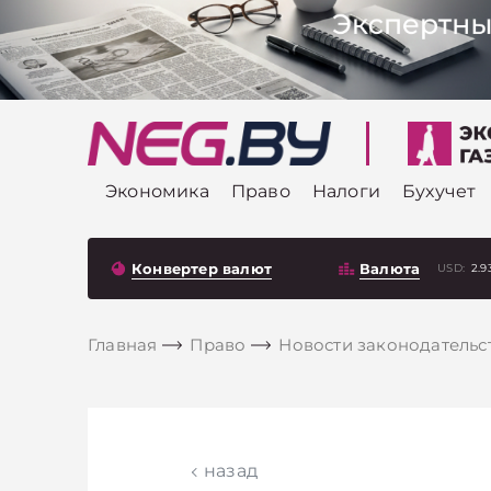
Экономика
Право
Налоги
Бухучет
Конвертер валют
Валюта
USD:
2.9
Главная
Право
Новости законодательс
назад