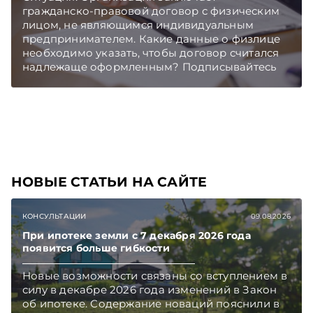
гражданско-правовой договор с физическим
чем в новостях TelegramViber
лицом, не являющимся индивидуальным
предпринимателем. Какие данные о физлице
необходимо указать, чтобы договор считался
надлежаще оформленным? Подписывайтесь
на Telegram‑канал и Viber. Главное об
экономике Беларуси — раньше, чем в новостях
TelegramViber
НОВЫЕ СТАТЬИ НА САЙТЕ
КОНСУЛЬТАЦИИ
09.08.2026
При ипотеке земли с 7 декабря 2026 года
появится больше гибкости
Новые возможности связаны со вступлением в
силу в декабре 2026 года изменений в Закон
об ипотеке. Содержание новаций пояснили в