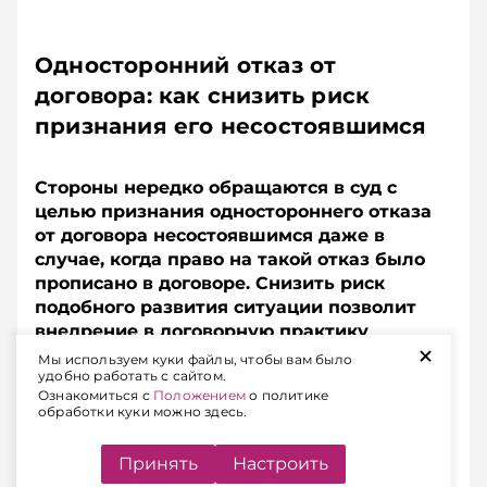
Односторонний отказ от
договора: как снизить риск
признания его несостоявшимся
Стороны нередко обращаются в суд с
целью признания одностороннего отказа
от договора несостоявшимся даже в
случае, когда право на такой отказ было
прописано в договоре. Снизить риск
подобного развития ситуации позволит
внедрение в договорную практику
+
немецкого института Nachfrist.
Мы используем куки файлы, чтобы вам было
удобно работать с сайтом.
Разъясняем, в чем суть этого правового
Ознакомиться с
Положением
о политике
инструмента и как его «вписать» в
обработки куки можно здесь.
белорусский контекст.
Принять
Настроить