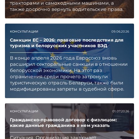
тракторами и самоходными машинами, а
также досрочно вернуть водительские права.
Механизм предусмотрен в обновленном
ПИКоАП, но касается он не всех.
Подписывайтесь на Telegram‑канал и Viber,
КОНСУЛЬТАЦИИ
09.06.2026
чтобы не пропускать новые статьи
TelegramViber
Санкции ЕС – 2026: правовые последствия для
туризма и белорусских участников ВЭД
В конце апреля 2026 года Евросоюз вновь
расширил секторальные санкции в отношении
белорусской экономики. На этот раз
ограничения среди прочего затронули
туристическую отрасль Беларуси, также были
модифицированы запреты в судебной сфере.
Правовой контекст и последствия введения
очередных ограничительных мер «ЭГ»
обсудила с Юрием Владимировичем
КОНСУЛЬТАЦИИ
01.07.2026
Шумиловым, основателем и партнером
юридической фирмы YS Advisors,
Гражданско-правовой договор с физлицом:
какие данные гражданина в нем указать
специализирующейся на санкционном праве.
Подписывайтесь на Telegram‑канал и Viber.
Ситуация. Организация заключает
Главное об экономике Беларуси — раньше,