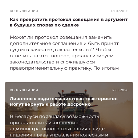
селлеры должны предпринять как можно
скорее. Какие – поясняет юрист юридической
КОНСУЛЬТАЦИИ
07.07.2026
компании «Экономические споры» Наталия
ТАБАЛА. Подписывайтесь на Telegram‑канал и
Как превратить протокол совещания в аргумент
Viber. Главное об экономике Беларуси —
в будущих спорах по сделке
раньше, чем в новостях TelegramViber
Может ли протокол совещания заменить
дополнительное соглашение и быть принят
судом в качестве доказательства? Чтобы
ответить на этот вопрос, проанализируем
законодательство и сложившуюся
правоприменительную практику. По итогам
дадим рекомендации, как обеспечить
доказательственную силу протокола.
Подписывайтесь на Telegram‑канал и Viber.
КОНСУЛЬТАЦИИ
12.05.2026
Главное об экономике Беларуси — раньше,
чем в новостях TelegramViber
Лишенных водительских прав трактористов
могут вернуть к работе досрочно
В Беларуси появилась возможность
приостановить исполнение
административного взыскания в виде
лишения права управления колесными