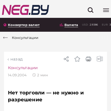
Конвертер валют
Валюта
USD:
2.9386
EUR:
3
Консультации
назад
Консультации
14.09.2004
2
мин
Нет торговли — не нужно и
разрешение