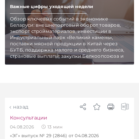
Важные цифры уходящей недели
Обзор ключевых событий в экономике
Беларуси: внешнеторговый оборот товаров,
экспорт стройматериалов, инвестиции в
Индустриальный парк «Великий камень»,
поставки мясной продукции в Китай через
БУТБ, поддержка малого и среднего бизнеса,
страховые выплаты, закупки Белкоопсоюза и
рост продаж новых автомобилей.
Подписывайтесь на Telegram‑канал и Viber.
Главное об экономике Беларуси — раньше,
чем в новостях TelegramViber
назад
Консультации
04.08.2026
13
мин
«ЭГ»
выпуск № 29 (2846)
от 04.08.2026