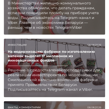
В Министерстве жилищно-коммунального
хозяйства объяснили, что делать гражданам,
если они повредили пломбу на приборе учета
воды. Подписывайтесь на Telegram‑канал и
Viber. Главное об экономике Беларуси —
раньше, чем в новостях TelegramViber
ИНВЕСТИЦИИ
08.08.2026
На модернизацию фабрики по изготовлению
валенок выделят 17 миллионов из
инновационных фондов
Решение о предоставлении господдержки для
реализации инвестпроекта по модернизации
Смиловичской валяльно-войлочной фабрики
принято Правительством Беларуси.
Подписывайтесь на Telegram‑канал и Viber.
Главное об экономике Беларуси — раньше,
чем в новостях TelegramViber
ФАКТЫ, КОММЕНТАРИИ
08.08.2026