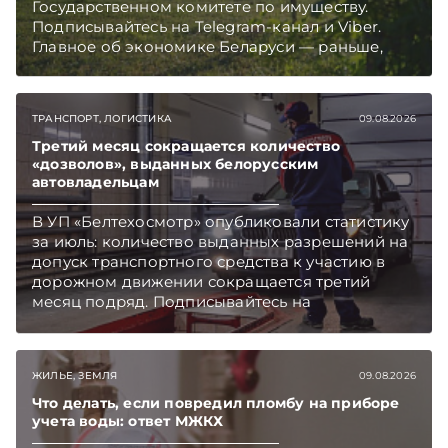
Государственном комитете по имуществу.
Подписывайтесь на Telegram‑канал и Viber.
Главное об экономике Беларуси — раньше,
чем в новостях TelegramViber
ТРАНСПОРТ, ЛОГИСТИКА
09.08.2026
Третий месяц сокращается количество
«дозволов», выданных белорусским
автовладельцам
В УП «Белтехосмотр» опубликовали статистику
за июль: количество выданных разрешений на
допуск транспортного средства к участию в
дорожном движении сокращается третий
месяц подряд. Подписывайтесь на
Telegram‑канал и Viber. Главное об экономике
Беларуси — раньше, чем в новостях
TelegramViber
ЖИЛЬЕ, ЗЕМЛЯ
09.08.2026
Что делать, если повредил пломбу на приборе
учета воды: ответ МЖКХ