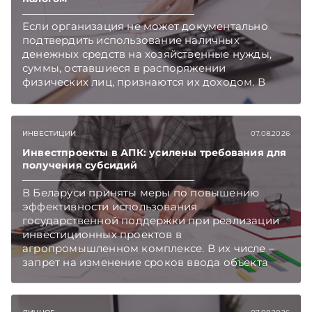
Если организация не может документально
подтвердить использование наличных
денежных средств на хозяйственные нужды,
суммы, оставшиеся в распоряжении
физических лиц, признаются их доходом. В
этом случае организация как налоговый агент
обязана исчислить, удержать и перечислить в
бюджет подоходный налог, напоминает МНС.
ИНВЕСТИЦИИ
07.08.2026
Инвестпроекты в АПК: усилены требования для
получения субсидий
В Беларуси приняты меры по повышению
эффективности использования
государственной поддержки при реализации
инвестиционных проектов в
агропромышленном комплексе. В их числе –
запрет на изменение сроков ввода объекта
инвестиций в эксплуатацию и его выхода на
проектную мощность. Подписывайтесь на
Telegram‑канал и Viber. Главное об экономике