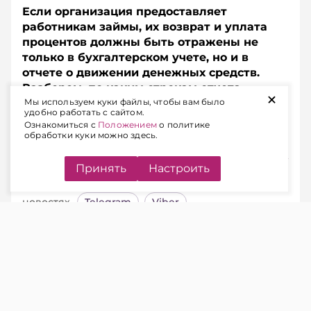
Если организация предоставляет
работникам займы, их возврат и уплата
процентов должны быть отражены не
только в бухгалтерском учете, но и в
отчете о движении денежных средств.
Разберем, по каким строкам отчета
+
показать суммы возвращенных займов и
Мы используем куки файлы, чтобы вам было
удобно работать с сайтом.
процентов, если они удерживаются из
Ознакомиться с
Положением
о политике
заработной платы работников.
обработки куки можно здесь.
Принять
Настроить
Подписывайтесь на Telegram‑канал и Viber.
Главное об экономике Беларуси — раньше, чем в
новостях
Telegram
Viber
Ситуация.
Организация предоставляет
сотрудникам займы. Возврат основного
долга и погашение процентов производятся
путем удержания из заработной платы на
основании письменных заявлений