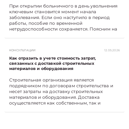
на Telegram‑канал и Viber. Главное об
При открытии больничного в день увольнения
экономике Беларуси — раньше, чем в новостях
ключевым становится момент начала
TelegramViber
заболевания. Если оно наступило в период
работы, пособие по временной
нетрудоспособности сохраняется. Поясним на
примере. Подписывайтесь на Telegram‑канал и
Viber. Главное об экономике Беларуси —
раньше, чем в новостях TelegramViber
КОНСУЛЬТАЦИИ
12.05.2026
Как отразить в учете стоимость затрат,
связанных с доставкой строительных
материалов и оборудования
Строительная организация является
подрядчиком по договорам строительства и
несет затраты на доставку строительных
материалов и оборудования. Доставка
осуществляется как собственным, так и
наемным транспортом. Рассмотрим, как
отразить в бухгалтерском учете затраты в этом
случае. Подписывайтесь на Telegram‑канал и
Viber, чтобы не пропускать новые статьи