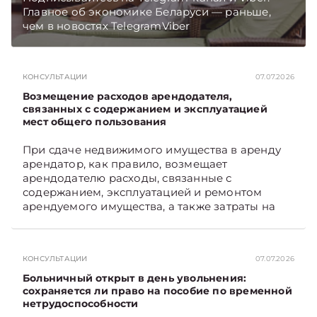
Главное об экономике Беларуси — раньше,
чем в новостях TelegramViber
КОНСУЛЬТАЦИИ
07.07.2026
Возмещение расходов арендодателя,
связанных с содержанием и эксплуатацией
мест общего пользования
При сдаче недвижимого имущества в аренду
арендатор, как правило, возмещает
арендодателю расходы, связанные с
содержанием, эксплуатацией и ремонтом
арендуемого имущества, а также затраты на
санитарное содержание, коммунальные и
иные услуги. Возникает вопрос: как
определяется сумма возмещения расходов,
КОНСУЛЬТАЦИИ
07.07.2026
связанных с содержанием и эксплуатацией
мест общего пользования, в частности –
Больничный открыт в день увольнения:
контрольно-­пропускного пункта? Рассмотрим
сохраняется ли право на пособие по временной
нетрудоспособности
порядок их распределения. Подписывайтесь