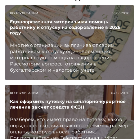
КОНСУЛЬТАЦИИ
16.06.2026
Единовременная материальная помощь
работнику к отпуску на оздоровление в 2026
году
Многие организации выплачивают своим
работникам к отпуску единовременную
материальную помощь на оздоровление.
Рассмотрим вопросы отражения в
бухгалтерском и налоговом учете
хозяйственных операций по начислению и
выплате работникам такой матпомощи.
Подписывайтесь на Telegram‑канал и Viber.
КОНСУЛЬТАЦИИ
04.08.2026
Главное об экономике Беларуси — раньше,
чем в новостях TelegramViber
Как оформить путевку на санаторно-курортное
лечение за счет средств ФСЗН
Разберем, кто имеет право на путевку, каков
порядок ее выдачи и как определяется размер
оплаты, которую вносит работник.
Подписывайтесь на Telegram‑канал и Viber.