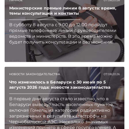
ЛИЧНОЕ
07.08.2026
Беларуси — раньше, чем в новостях
TelegramViber
Министерские прямые линии 8 августа: время,
темы консультаций и контакты
В субботу 8 августа с 9:00 до 12:00 пройдут
прямые телефонные линии с руководителями
ведомств и министерств. В это время можно
будет получить консультации и разъяснения.
НОВОСТИ ЗАКОНОДАТЕЛЬСТВА
07.08.2026
Что изменилось в Беларуси с 30 июня по 5
августа 2026 года: новости законодательства
В первые дни августа стало известно, что в
Беларуси выведут часть населенных пунктов,
включая Гомель, из категории радиактивно
загрязненных в результате катастрофы на
Чернобыльской АЭС. Несколько значимых
изменений принято в сфере госуправления. А