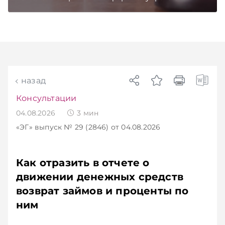
бизнесу вновь дали надежду на сокращение
объема нового нормативного массива,
который приходится изучать ежегодно.
Очередные меры по оптимизации
нормотворчества предусмотрены в
постановлении Совмина. Подписывайтесь на
Telegram‑канал и Viber. Главное об экономике
Беларуси — раньше, чем в новостях
назад
TelegramViber
Консультации
04.08.2026
3
мин
«ЭГ»
выпуск № 29 (2846)
от 04.08.2026
Как отразить в отчете о
движении денежных средств
возврат займов и проценты по
ним