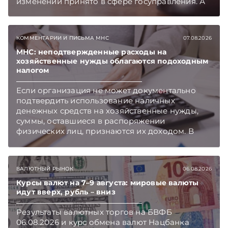
изменений принято в сфере госуправления. А
бизнесу вновь дали надежду на сокращение
объема нового нормативного массива,
который приходится изучать ежегодно.
КОММЕНТАРИИ И ПИСЬМА МНС
07.08.2026
Очередные меры по оптимизации
нормотворчества предусмотрены в
МНС: неподтвержденные расходы на
хозяйственные нужды облагаются подоходным
постановлении Совмина. Подписывайтесь на
налогом
Telegram‑канал и Viber. Главное об экономике
Беларуси — раньше, чем в новостях
Если организация не может документально
TelegramViber
подтвердить использование наличных
денежных средств на хозяйственные нужды,
суммы, оставшиеся в распоряжении
физических лиц, признаются их доходом. В
этом случае организация как налоговый агент
обязана исчислить, удержать и перечислить в
бюджет подоходный налог, напоминает МНС.
ВАЛЮТНЫЙ РЫНОК
06.08.2026
Курсы валют на 7–9 августа: мировые валюты
идут вверх, рубль – вниз
Результаты валютных торгов на БВФБ
06.08.2026 и курс обмена валют Нацбанка