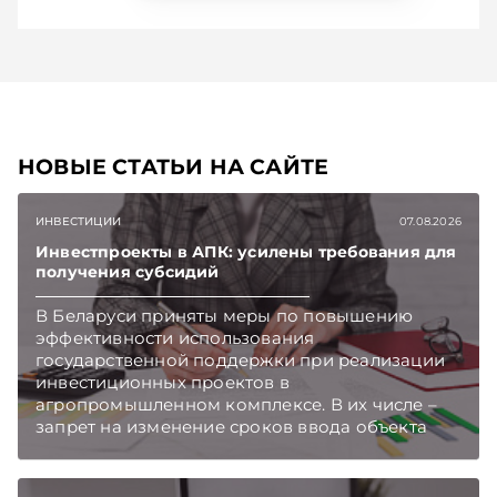
НОВЫЕ СТАТЬИ НА САЙТЕ
ИНВЕСТИЦИИ
07.08.2026
Инвестпроекты в АПК: усилены требования для
получения субсидий
В Беларуси приняты меры по повышению
эффективности использования
государственной поддержки при реализации
инвестиционных проектов в
агропромышленном комплексе. В их числе –
запрет на изменение сроков ввода объекта
инвестиций в эксплуатацию и его выхода на
проектную мощность. Подписывайтесь на
Telegram‑канал и Viber. Главное об экономике