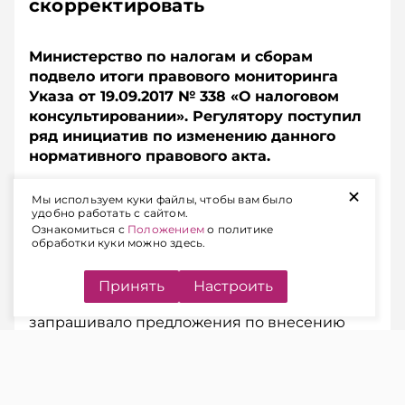
скорректировать
Министерство по налогам и сборам
подвело итоги правового мониторинга
Указа от 19.09.2017 № 338 «О налоговом
консультировании». Регулятору поступил
ряд инициатив по изменению данного
нормативного правового акта.
+
Мы используем куки файлы, чтобы вам было
РЕЗУЛЬТАТЫ МОНИТОРИНГА
удобно работать с сайтом.
Ознакомиться с
Положением
о политике
Предложения о совершенствовании и
обработки куки можно здесь.
практике применения данного Указа
поступили от шести субъектов
Принять
Настроить
хозяйствования и граждан. Кроме того, МНС
запрашивало предложения по внесению
изменений в НПА в госорганах и
организациях, подчиненных правительству,
а также у экспертов Палаты налоговых
консультантов, Совета по развитию