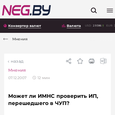
Конвертер валют
Валюта
USD:
2.9386
EUR:
Мнения
назад
Мнения
07.12.2007
12
мин
Может ли ИМНС проверить ИП,
перешедшего в ЧУП?