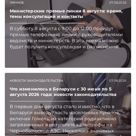
ЛИЧНОЕ
07.08.2026
Беларуси — раньше, чем в новостях
TelegramViber
Министерские прямые линии 8 августа: время,
темы консультаций и контакты
В субботу 8 августа с 9:00 до 12:00 пройдут
прямые телефонные линии с руководителями
ведомств и министерств. В это время можно
будет получить консультации и разъяснения.
НОВОСТИ ЗАКОНОДАТЕЛЬСТВА
07.08.2026
Что изменилось в Беларуси с 30 июня по 5
августа 2026 года: новости законодательства
В первые дни августа стало известно, что в
Беларуси выведут часть населенных пунктов,
включая Гомель, из категории радиактивно
загрязненных в результате катастрофы на
Чернобыльской АЭС. Несколько значимых