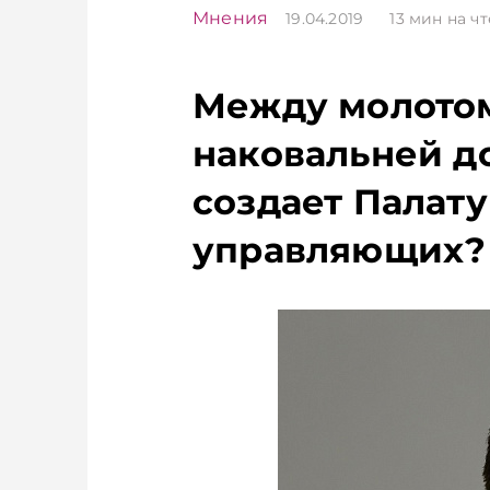
Мнения
19.04.2019
13
мин на ч
Между молотом
наковальней д
создает Палат
управляющих?