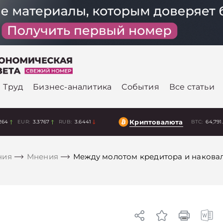
Труд
Бизнес-аналитика
События
Все статьи
Криптовалюта
264
EUR:
3.3767
RUB:
3.6441
BTC:
64,791
ния
Мнения
Между молотом кредитора и наковал