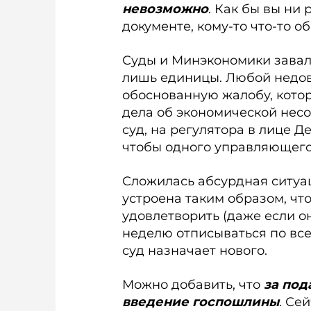
невозможно
. Как бы вы ни 
документе, кому-то что-то о
Суды и Минэкономики завал
лишь единицы. Любой недо
обоснованную жалобу, котор
дела об экономической несо
суд, на регулятора в лице Д
чтобы одного управляющего 
Сложилась абсурдная ситуа
устроена таким образом, ч
удовлетворить (даже если о
неделю отписываться по всем
суд назначает нового.
Можно добавить, что
за под
введение госпошлины
.
Сейч