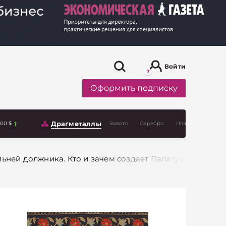
Войти
Оформить подписку
Драгметаллы
.00 $
Золото:
Серебро:
Платина:
ьней должника. Кто и зачем создает Палату антикриз