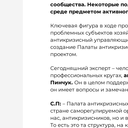
сообщества. Некоторые по
среде предметом активног
Ключевая фигура в ходе про
проблемных субъектов хозяй
антикризисный управляющий 
создание Палаты антикриз
проектом.
Сегодняшний эксперт – чело
профессиональных кругах,
а
Пинчук.
Он в целом поддерж
он имеет вопросы и замеча
С.П:
– Палата антикризисных
стране саморегулируемой ор
нас, антикризисников, но и
То есть это та структура, н