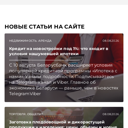
НОВЫЕ СТАТЬИ НА САЙТЕ
НЕДВИЖИМОСТЬ. АРЕНДА
08.08.2026
Кредит на новостройки под 1%: что входит в
условия нашумевшей ипотеки
С 10 августа Беларусбанк расширяет условия
популярной кредитной программы «Ипотека с
нами». Узнали подробности. Подписывайтесь
на Telegram‑канал и Viber. Главное об
экономике Беларуси — раньше, чем в новостях
TelegramViber
ТОРГОВЛЯ. ОБЩЕПИТ
08.08.2026
Заготовка плодоовощной и дикорастущей
продукции у населения: цены, объемы и новые