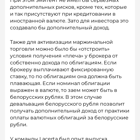
При этом эмитент не имел бы серьезных
дополнительных рис­ков, кроме тех, которые
и так присутствуют при кредитовании в
иностранной валюте. Зато для инвестора это
создавало бы дополнительный доход.
Также для активизации мар­жинальной
торговли можно было бы «отстроить»
условия получения «плеча» у брокера от
собственно дохода по облигациям. Если
брокеру выплачивают фиксированную
ставку, то по облигациям она должна быть
плавающая. Если номинал облигации
выражен в валюте, то заем может быть в
белорусских рублях. В этом случае
девальвация белорусского рубля позволит
получать дополнительный доход от практики
оплаты валютных облигаций за белорусские
рубли.
У команды Lacerta был опыт выпуска