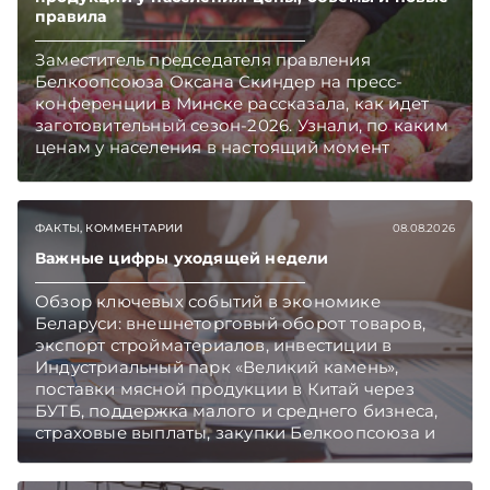
правила
Заместитель председателя правления
Белкоопсоюза Оксана Скиндер на пресс-
конференции в Минске рассказала, как идет
заготовительный сезон-2026. Узнали, по каким
ценам у населения в настоящий момент
закупают продукцию, сколько
приемозаготовительных пунктов работает и
как изменились правила игры в текущем году.
ФАКТЫ, КОММЕНТАРИИ
08.08.2026
Подписывайтесь на Telegram‑канал и Viber.
Главное об экономике Беларуси — раньше,
Важные цифры уходящей недели
чем в новостях TelegramViber
Обзор ключевых событий в экономике
Беларуси: внешнеторговый оборот товаров,
экспорт стройматериалов, инвестиции в
Индустриальный парк «Великий камень»,
поставки мясной продукции в Китай через
БУТБ, поддержка малого и среднего бизнеса,
страховые выплаты, закупки Белкоопсоюза и
рост продаж новых автомобилей.
Подписывайтесь на Telegram‑канал и Viber.