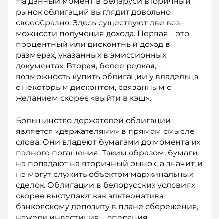
На данный момент в Беларуси вторичный
рынок облигаций выглядит довольно
своеобразно. Здесь существуют две воз­
можности получения дохода. Первая – это
процентный или дисконтный доход в
размерах, указанных в эмиссионных
документах. Вторая, более редкая, –
возможность купить облигации у владельца
с некоторым дис­контом, связанным с
желанием скорее «выйти в кэш».
Большинство держателей об­лигаций
является «держателями» в прямом смысле
слова. Они владеют бумагами до момента их
полного погашения. Таким образом, бумаги
не попадают на вторичный рынок, а значит, и
не могут служить объектом маржинальных
сделок. Облигации в белорусских условиях
скорее выступают как альтернатива
банковскому депозиту в плане сбережения,
нежели инвестиция – операция,