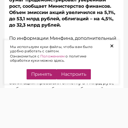
рост, сообщает Министерство финансов.
Объем эмиссии акций увеличился на 5,1%,
до 53,1 млрд рублей, облигаций – на 4,5%,
до 32,3 млрд рублей.
По информации Минфина, дополнительный
+
импульс рынку придало расширение
Мы используем куки файлы, чтобы вам было
линейки инструментов. Наибольшую
удобно работать с сайтом.
Ознакомиться с
Положением
о политике
динамику показали депозитарные
обработки куки можно здесь.
и биржевые облигации.
Принять
Настроить
В 2025 г. объем эмиссии депозитарных
облигаций превысил отметку в 1 млрд руб.,
а объем эмиссии биржевых облигаций
увеличился на 13,5% по итогам прошлого
года.
Отметим, что биржевые облигации
эмитенты в Беларуси могут выпустить
и предложить инвесторам при соблюдении