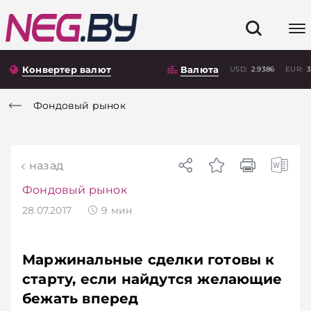
Конвертер валют
Валюта
USD:
2.9386
EUR:
3
Фондовый рынок
назад
Фондовый рынок
28.07.2017
9
мин
Маржинальные сделки готовы к
старту, если найдутся желающие
бежать вперед