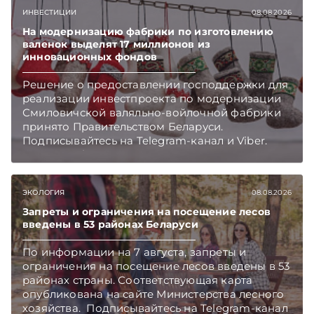
Главное об экономике Беларуси — раньше,
ИНВЕСТИЦИИ
08.08.2026
чем в новостях TelegramViber
На модернизацию фабрики по изготовлению
валенок выделят 17 миллионов из
инновационных фондов
Решение о предоставлении господдержки для
реализации инвестпроекта по модернизации
Смиловичской валяльно-войлочной фабрики
принято Правительством Беларуси.
Подписывайтесь на Telegram‑канал и Viber.
Главное об экономике Беларуси — раньше,
чем в новостях TelegramViber
ЭКОЛОГИЯ
08.08.2026
Запреты и ограничения на посещение лесов
введены в 53 районах Беларуси
По информации на 7 августа, запреты и
ограничения на посещение лесов введены в 53
районах страны. Соответствующая карта
опубликована на сайте Министерства лесного
хозяйства. Подписывайтесь на Telegram‑канал