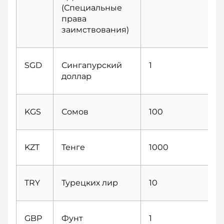
(Специальные
права
заимствования)
SGD
Сингапурcкий
1
доллар
KGS
Сомов
100
KZT
Тенге
1000
TRY
Турецких лир
10
GBP
Фунт
1