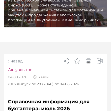
на Белорусской универсальной товарной
бирже (БУТБ), может стать единой
общенациональной системой для организации
закупок и продвижения белорусской
продукции на внутреннем и внешних рынках,
сообщает пресс-служба МАРТ.
Подписывайтесь на Telegram‑канал и Viber.
Главное об экономике Беларуси — раньше,
чем в новостях TelegramViber
назад
Актуальное
04.08.2026
3
мин
«ЭГ»
выпуск № 29 (2846)
от 04.08.2026
Справочная информация для
бухгалтера: июль 2026