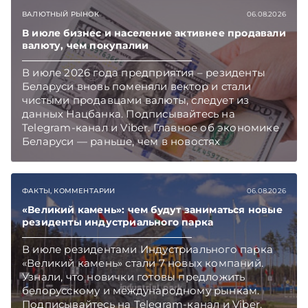
ВАЛЮТНЫЙ РЫНОК
06.08.2026
В июле бизнес и население активнее продавали
валюту, чем покупалии
В июле 2026 года предприятия – резиденты
Беларуси вновь поменяли вектор и стали
чистыми продавцами валюты, следует из
данных Нацбанка. Подписывайтесь на
Telegram‑канал и Viber. Главное об экономике
Беларуси — раньше, чем в новостях
TelegramViber
ФАКТЫ, КОММЕНТАРИИ
06.08.2026
«Великий камень»: чем будут заниматься новые
резиденты индустриального парка
В июле резидентами Индустриального парка
«Великий камень» стали 7 новых компаний.
Узнали, что новички готовы предложить
белорусскому и международному рынкам.
Подписывайтесь на Telegram‑канал и Viber.