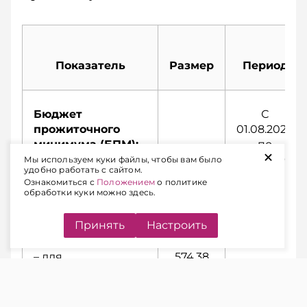
Показатель
Размер
Период
Бюджет
С
прожиточного
01.08.2026
минимума (БПМ):
по
+
31.10.2026
Мы используем куки файлы, чтобы вам было
удобно работать с сайтом.
Ознакомиться с
Положением
о политике
– в среднем на
530,37
обработки куки можно здесь.
душу населения
руб.
Принять
Настроить
– для
574,38
трудоспособного
руб.
населения