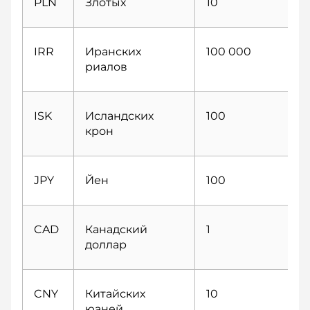
PLN
Злотых
10
IRR
Иранских
100 000
риалов
ISK
Исландских
100
крон
JPY
Йен
100
CAD
Канадский
1
доллар
CNY
Китайских
10
юаней