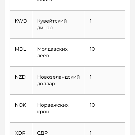
KWD
Кувейтский
1
динар
MDL
Молдавских
10
леев
NZD
Новозеландский
1
доллар
NOK
Норвежских
10
крон
XDR
СДР
1