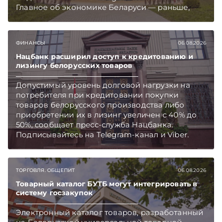
Главное об экономике Беларуси — раньше,
чем в новостях TelegramViber
ФИНАНСЫ
06.08.2026
Нацбанк расширил доступ к кредитованию и
лизингу белорусских товаров
Допустимый уровень долговой нагрузки на
потребителя при кредитовании покупки
товаров белорусского производства либо
приобретении их в лизинг увеличен с 40% до
50%, сообщает пресс-служба Нацбанка.
Подписывайтесь на Telegram‑канал и Viber.
Главное об экономике Беларуси — раньше,
чем в новостях TelegramViber
ТОРГОВЛЯ. ОБЩЕПИТ
06.08.2026
Товарный каталог БУТБ могут интегрировать в
систему госзакупок
Электронный каталог товаров, разработанный