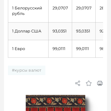
1 Белорусский
29,0707
29,0707
28,87
рубль
1 Доллар США
93,0351
93,0351
92,41
1 Евро
99,0111
99,0111
98,78
#курсы валют