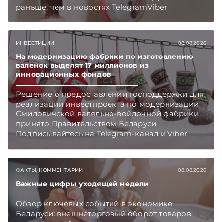
раньше, чем в новостях TelegramViber
ИНВЕСТИЦИИ
08.08.2026
На модернизацию фабрики по изготовлению
валенок выделят 17 миллионов из
инновационных фондов
Решение о предоставлении господдержки для
реализации инвестпроекта по модернизации
Смиловичской валяльно-войлочной фабрики
принято Правительством Беларуси.
Подписывайтесь на Telegram‑канал и Viber.
Главное об экономике Беларуси — раньше,
чем в новостях TelegramViber
ФАКТЫ, КОММЕНТАРИИ
08.08.2026
Важные цифры уходящей недели
Обзор ключевых событий в экономике
Беларуси: внешнеторговый оборот товаров,