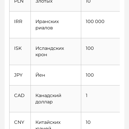
PLN
Злотых
10
IRR
Иранских
100 000
риалов
ISK
Исландских
100
крон
JPY
Йен
100
CAD
Канадский
1
доллар
CNY
Китайских
10
юаней