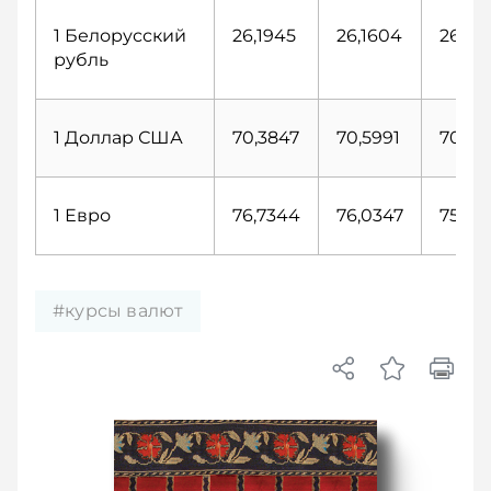
1 Белорусский
26,1945
26,1604
26,10
рубль
1 Доллар США
70,3847
70,5991
70,89
1 Евро
76,7344
76,0347
75,90
#курсы валют