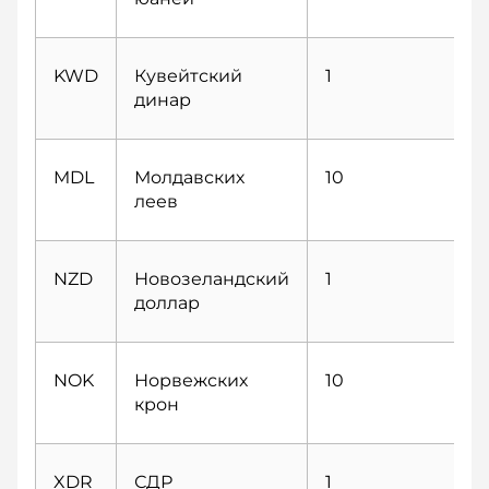
KWD
Кувейтский
1
динар
MDL
Молдавских
10
леев
NZD
Новозеландский
1
доллар
NOK
Норвежских
10
крон
XDR
СДР
1