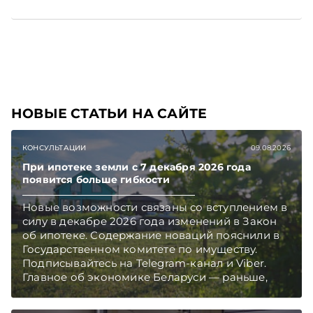
НОВЫЕ СТАТЬИ НА САЙТЕ
КОНСУЛЬТАЦИИ
09.08.2026
При ипотеке земли с 7 декабря 2026 года
появится больше гибкости
Новые возможности связаны со вступлением в
силу в декабре 2026 года изменений в Закон
об ипотеке. Содержание новаций пояснили в
Государственном комитете по имуществу.
Подписывайтесь на Telegram‑канал и Viber.
Главное об экономике Беларуси — раньше,
чем в новостях TelegramViber