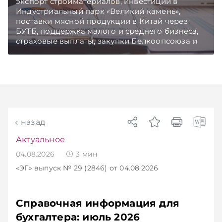
экспорт стройматериалов, инвестиции в
Индустриальный парк «Великий камень»,
поставки мясной продукции в Китай через
БУТБ, поддержка малого и среднего бизнеса,
страховые выплаты, закупки Белкоопсоюза и
рост продаж новых автомобилей.
Подписывайтесь на Telegram‑канал и Viber.
Главное об экономике Беларуси — раньше,
чем в новостях TelegramViber
назад
Актуальное
04.08.2026
3
мин
«ЭГ»
выпуск № 29 (2846)
от 04.08.2026
Справочная информация для
бухгалтера: июль 2026