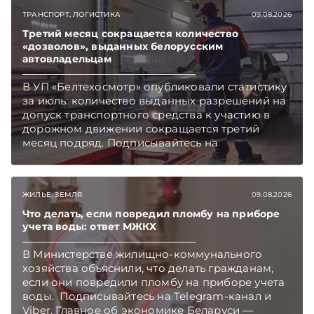
ТРАНСПОРТ, ЛОГИСТИКА
09.08.2026
Третий месяц сокращается количество
«дозволов», выданных белорусским
автовладельцам
В УП «Белтехосмотр» опубликовали статистику
за июль: количество выданных разрешений на
допуск транспортного средства к участию в
дорожном движении сокращается третий
месяц подряд. Подписывайтесь на
Telegram‑канал и Viber. Главное об экономике
Беларуси — раньше, чем в новостях
TelegramViber
ЖИЛЬЕ, ЗЕМЛЯ
09.08.2026
Что делать, если повредил пломбу на приборе
учета воды: ответ МЖКХ
В Министерстве жилищно-коммунального
хозяйства объяснили, что делать гражданам,
если они повредили пломбу на приборе учета
воды. Подписывайтесь на Telegram‑канал и
Viber. Главное об экономике Беларуси —