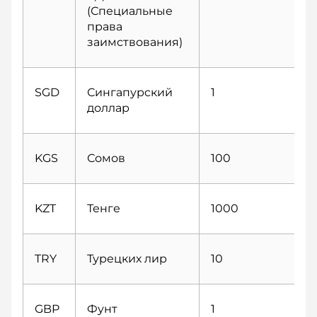
(Специальные
права
заимствования)
SGD
Сингапурcкий
1
доллар
KGS
Сомов
100
KZT
Тенге
1000
TRY
Турецких лир
10
GBP
Фунт
1