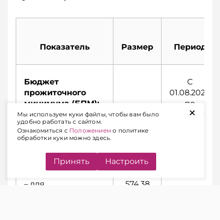
Показатель
Размер
Период
Бюджет
С
прожиточного
01.08.2026
минимума (БПМ):
по
+
31.10.2026
Мы используем куки файлы, чтобы вам было
удобно работать с сайтом.
Ознакомиться с
Положением
о политике
– в среднем на
530,37
обработки куки можно здесь.
душу населения
руб.
Принять
Настроить
– для
574,38
трудоспособного
руб.
населения