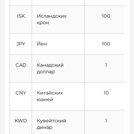
ISK
Исландских
100
крон
JPY
Йен
100
CAD
Канадский
1
доллар
CNY
Китайских
10
юаней
KWD
Кувейтский
1
динар