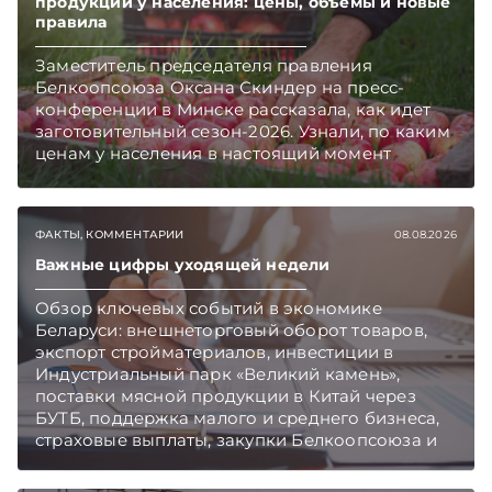
продукции у населения: цены, объемы и новые
правила
Заместитель председателя правления
Белкоопсоюза Оксана Скиндер на пресс-
конференции в Минске рассказала, как идет
заготовительный сезон-2026. Узнали, по каким
ценам у населения в настоящий момент
закупают продукцию, сколько
приемозаготовительных пунктов работает и
как изменились правила игры в текущем году.
ФАКТЫ, КОММЕНТАРИИ
08.08.2026
Подписывайтесь на Telegram‑канал и Viber.
Главное об экономике Беларуси — раньше,
Важные цифры уходящей недели
чем в новостях TelegramViber
Обзор ключевых событий в экономике
Беларуси: внешнеторговый оборот товаров,
экспорт стройматериалов, инвестиции в
Индустриальный парк «Великий камень»,
поставки мясной продукции в Китай через
БУТБ, поддержка малого и среднего бизнеса,
страховые выплаты, закупки Белкоопсоюза и
рост продаж новых автомобилей.
Подписывайтесь на Telegram‑канал и Viber.