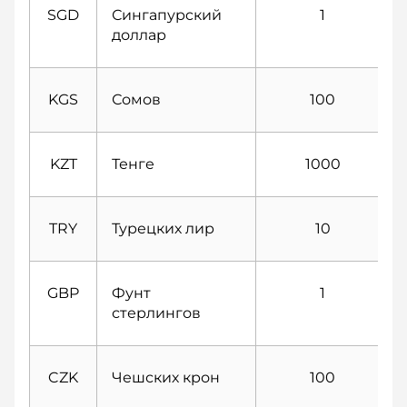
SGD
Сингапурcкий
1
доллар
KGS
Сомов
100
KZT
Тенге
1000
TRY
Турецких лир
10
GBP
Фунт
1
стерлингов
CZK
Чешских крон
100