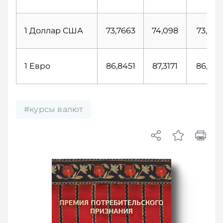
1 Доллар США
73,7663
74,098
73,847
1 Евро
86,8451
87,3171
86,991
#курсы валют