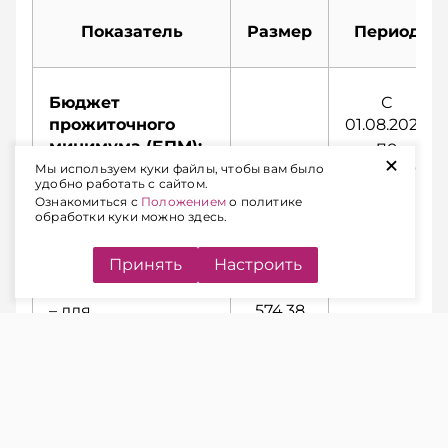
Показатель
Размер
Период
Бюджет
С
прожиточного
01.08.2026
минимума (БПМ):
по
+
31.10.2026
Мы используем куки файлы, чтобы вам было
удобно работать с сайтом.
Ознакомиться с
Положением
о политике
– в среднем на
530,37
обработки куки можно здесь.
душу населения
руб.
Принять
Настроить
– для
574,38
трудоспособного
руб.
населения
Размер пособия
С
по уходу за
01.08.2026