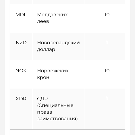
MDL
Молдавских
10
леев
NZD
Новозеландский
1
доллар
NOK
Норвежских
10
крон
XDR
СДР
1
(Специальные
права
заимствования)