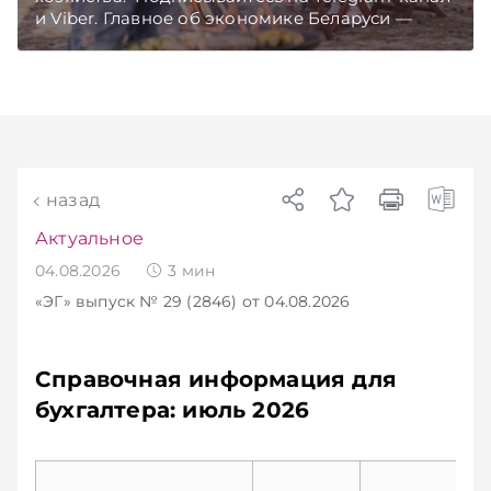
и Viber. Главное об экономике Беларуси —
раньше, чем в новостях TelegramViber
назад
Актуальное
04.08.2026
3
мин
«ЭГ»
выпуск № 29 (2846)
от 04.08.2026
Справочная информация для
бухгалтера: июль 2026