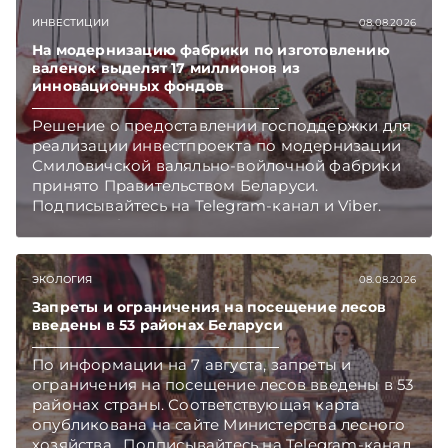
Главное об экономике Беларуси — раньше,
ИНВЕСТИЦИИ
08.08.2026
чем в новостях TelegramViber
На модернизацию фабрики по изготовлению
валенок выделят 17 миллионов из
инновационных фондов
Решение о предоставлении господдержки для
реализации инвестпроекта по модернизации
Смиловичской валяльно-войлочной фабрики
принято Правительством Беларуси.
Подписывайтесь на Telegram‑канал и Viber.
Главное об экономике Беларуси — раньше,
чем в новостях TelegramViber
ЭКОЛОГИЯ
08.08.2026
Запреты и ограничения на посещение лесов
введены в 53 районах Беларуси
По информации на 7 августа, запреты и
ограничения на посещение лесов введены в 53
районах страны. Соответствующая карта
опубликована на сайте Министерства лесного
хозяйства. Подписывайтесь на Telegram‑канал