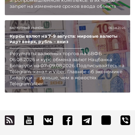
агропромышленном комплексе. В их числе –
запрет на изменение сроков ввода объекта
инвестиций в эксплуатацию и его выхода на
проектную мощность. Подписывайтесь на
Telegram‑канал и Viber. Главное об экономике
ВАЛЮТНЫЙ РЫНОК
06.08.2026
Беларуси — раньше, чем в новостях
TelegramViber
Курсы валют на 7–9 августа: мировые валюты
идут вверх, рубль – вниз
Результаты валютных торгов на БВФБ
06.08.2026 и курс обмена валют Нацбанка
Беларуси на 07–09.08.2026. Подписывайтесь на
Telegram‑канал и Viber. Главное об экономике
Беларуси — раньше, чем в новостях
TelegramViber