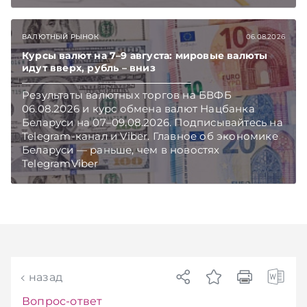
инвестиций в эксплуатацию и его выхода на
проектную мощность. Подписывайтесь на
Telegram‑канал и Viber. Главное об экономике
ВАЛЮТНЫЙ РЫНОК
06.08.2026
Беларуси — раньше, чем в новостях
TelegramViber
Курсы валют на 7–9 августа: мировые валюты
идут вверх, рубль – вниз
Результаты валютных торгов на БВФБ
06.08.2026 и курс обмена валют Нацбанка
Беларуси на 07–09.08.2026. Подписывайтесь на
Telegram‑канал и Viber. Главное об экономике
Беларуси — раньше, чем в новостях
TelegramViber
назад
Вопрос-ответ