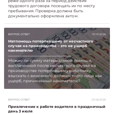
реже одного раза за период действия
трудового договора посещать их по месту
пребывания. Проверка должна быть
документально оформлена актом.
ВОПРОС-ОТВЕТ
19.05.2026
Матпомощь потерпевшему от несчастного
случая на производстве – это не ущерб
нанимателю
Можно ли сумму материальной помощи,
выплаченной после несчастного случая на
производстве потерпевшему работнику,
взыскать с виновного должностного лица как
ущерб, причиненный нанимателю?
Подписывайтесь на Telegram‑канал и Viber,
чтобы не пропускать новые статьи
TelegramViber
ВОПРОС-ОТВЕТ
23.06.2026
Привлечение к работе водителя в праздничный
день 3 июля