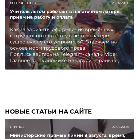
ВОПРОС-ОТВЕТ
23.07.2026
Учитель летом работает в палаточном лагере:
прием на работу и оплата
Какие варианты оформления временных
сотрудников на работу в летнем лагере
существуют у его устроителя? Отвечаем на
основе норм трудового права.
Подписывайтесь на Telegram‑канал и Viber.
Главное об экономике Беларуси — раньше,
чем в новостях TelegramViber
НОВЫЕ СТАТЬИ НА САЙТЕ
ЛИЧНОЕ
07.08.2026
Министерские прямые линии 8 августа: время,