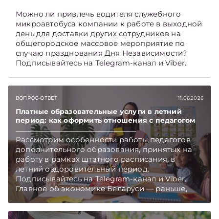
Можно ли привлечь водителя служебного
микроавтобуса компании к работе в выходной
день для доставки других сотрудников на
общегородское массовое мероприятие по
случаю празднования Дня Независимости?
Подписывайтесь на Telegram‑канал и Viber.
Главное об экономике Беларуси — раньше,
чем в новостях TelegramViber
ВОПРОС-ОТВЕТ
11.06.2026
Платные образовательные услуги в летний
период: как оформить отношения с педагогом
Рассмотрим особенности работы педагогов
дополнительного образования, принятых на
работу в рамках штатного расписания, в
летний оздоровительный период.
Подписывайтесь на Telegram‑канал и Viber.
Главное об экономике Беларуси — раньше,
чем в новостях TelegramViber