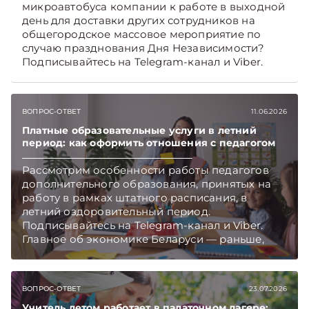
микроавтобуса компании к работе в выходной
день для доставки других сотрудников на
общегородское массовое мероприятие по
случаю празднования Дня Независимости?
Подписывайтесь на Telegram‑канал и Viber.
Главное об экономике Беларуси — раньше,
чем в новостях TelegramViber
ВОПРОС-ОТВЕТ
11.06.2026
Платные образовательные услуги в летний
период: как оформить отношения с педагогом
Рассмотрим особенности работы педагогов
дополнительного образования, принятых на
работу в рамках штатного расписания, в
летний оздоровительный период.
Подписывайтесь на Telegram‑канал и Viber.
Главное об экономике Беларуси — раньше,
чем в новостях TelegramViber
ВОПРОС-ОТВЕТ
23.07.2026
Учитель летом работает в палаточном лагере: