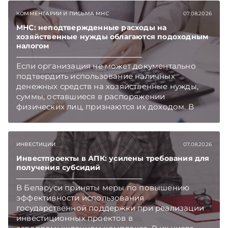
который приходится изучать ежегодно.
КОММЕНТАРИИ И ПИСЬМА МНС
07.08.2026
Очередные меры по оптимизации
нормотворчества предусмотрены в
МНС: неподтвержденные расходы на
хозяйственные нужды облагаются подоходным
постановлении Совмина. Подписывайтесь на
налогом
Telegram‑канал и Viber. Главное об экономике
Беларуси — раньше, чем в новостях
Если организация не может документально
TelegramViber
подтвердить использование наличных
денежных средств на хозяйственные нужды,
суммы, оставшиеся в распоряжении
физических лиц, признаются их доходом. В
этом случае организация как налоговый агент
обязана исчислить, удержать и перечислить в
бюджет подоходный налог, напоминает МНС.
ИНВЕСТИЦИИ
07.08.2026
Инвестпроекты в АПК: усилены требования для
получения субсидий
В Беларуси приняты меры по повышению
эффективности использования
государственной поддержки при реализации
инвестиционных проектов в