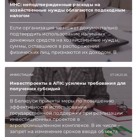
нормотворчества предусмотрены в
МНС: неподтвержденные расходы на
хозяйственные нужды облагаются подоходным
постановлении Совмина. Подписывайтесь на
налогом
Telegram‑канал и Viber. Главное об экономике
Беларуси — раньше, чем в новостях
Если организация не может документально
TelegramViber
подтвердить использование наличных
денежных средств на хозяйственные нужды,
суммы, оставшиеся в распоряжении
физических лиц, признаются их доходом. В
этом случае организация как налоговый агент
обязана исчислить, удержать и перечислить в
бюджет подоходный налог, напоминает МНС.
ИНВЕСТИЦИИ
07.08.2026
Инвестпроекты в АПК: усилены требования для
получения субсидий
В Беларуси приняты меры по повышению
эффективности использования
государственной поддержки при реализации
инвестиционных проектов в
агропромышленном комплексе. В их числе –
запрет на изменение сроков ввода объекта