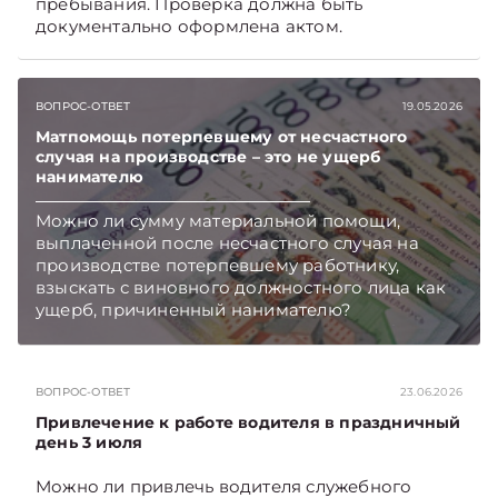
пребывания. Проверка должна быть
документально оформлена актом.
ВОПРОС-ОТВЕТ
19.05.2026
Матпомощь потерпевшему от несчастного
случая на производстве – это не ущерб
нанимателю
Можно ли сумму материальной помощи,
выплаченной после несчастного случая на
производстве потерпевшему работнику,
взыскать с виновного должностного лица как
ущерб, причиненный нанимателю?
Подписывайтесь на Telegram‑канал и Viber,
чтобы не пропускать новые статьи
TelegramViber
ВОПРОС-ОТВЕТ
23.06.2026
Привлечение к работе водителя в праздничный
день 3 июля
Можно ли привлечь водителя служебного