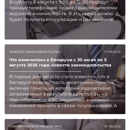
В субботу 8 августа с 9:00 до 12:00 пройдут
прямые телефонные линии с руководителями
ведомств и министерств. В это время можно
будет получить консультации и разъяснения.
НОВОСТИ ЗАКОНОДАТЕЛЬСТВА
07.08.2026
Что изменилось в Беларуси с 30 июня по 5
августа 2026 года: новости законодательства
В первые дни августа стало известно, что в
Беларуси выведут часть населенных пунктов,
включая Гомель, из категории радиактивно
загрязненных в результате катастрофы на
Чернобыльской АЭС. Несколько значимых
изменений принято в сфере госуправления. А
бизнесу вновь дали надежду на сокращение
объема нового нормативного массива,
который приходится изучать ежегодно.
КОММЕНТАРИИ И ПИСЬМА МНС
07.08.2026
Очередные меры по оптимизации