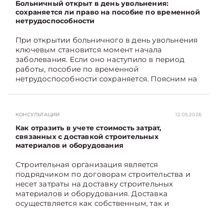
мест общего пользования, в частности –
Больничный открыт в день увольнения:
контрольно-­пропускного пункта? Рассмотрим
сохраняется ли право на пособие по временной
нетрудоспособности
порядок их распределения. Подписывайтесь
на Telegram‑канал и Viber. Главное об
При открытии больничного в день увольнения
экономике Беларуси — раньше, чем в новостях
ключевым становится момент начала
TelegramViber
заболевания. Если оно наступило в период
работы, пособие по временной
нетрудоспособности сохраняется. Поясним на
примере. Подписывайтесь на Telegram‑канал и
Viber. Главное об экономике Беларуси —
раньше, чем в новостях TelegramViber
КОНСУЛЬТАЦИИ
12.05.2026
Как отразить в учете стоимость затрат,
связанных с доставкой строительных
материалов и оборудования
Строительная организация является
подрядчиком по договорам строительства и
несет затраты на доставку строительных
материалов и оборудования. Доставка
осуществляется как собственным, так и
наемным транспортом. Рассмотрим, как