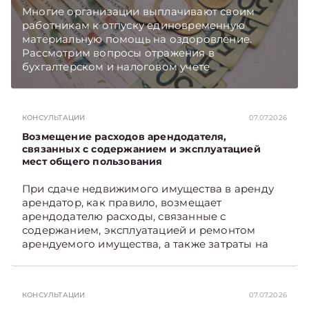
Многие организации выплачивают своим
работникам к отпуску единовременную
материальную помощь на оздоровление.
Рассмотрим вопросы отражения в
бухгалтерском и налоговом учете
хозяйственных операций по начислению и
выплате работникам такой матпомощи.
Подписывайтесь на Telegram‑канал и Viber.
КОНСУЛЬТАЦИИ
07.07.2026
Главное об экономике Беларуси — раньше,
чем в новостях TelegramViber
Возмещение расходов арендодателя,
связанных с содержанием и эксплуатацией
мест общего пользования
При сдаче недвижимого имущества в аренду
арендатор, как правило, возмещает
арендодателю расходы, связанные с
содержанием, эксплуатацией и ремонтом
арендуемого имущества, а также затраты на
санитарное содержание, коммунальные и
иные услуги. Возникает вопрос: как
определяется сумма возмещения расходов,
КОНСУЛЬТАЦИИ
07.07.2026
связанных с содержанием и эксплуатацией