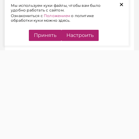
+
непредставление предусмотрена
Мы используем куки файлы, чтобы вам было
удобно работать с сайтом.
административная ответственность.
Ознакомиться с
Положением
о политике
обработки куки можно здесь.
Содержание
Принять
Настроить
КОГДА НАЛОГОВУЮ
ДЕКЛАРАЦИЮ НУЖНО
ПРЕДСТАВЛЯТЬ
ЧИТАЙТЕ ТАКЖЕ
Подоходный налог: когда в
декларации может появиться
«минус» и что это значит