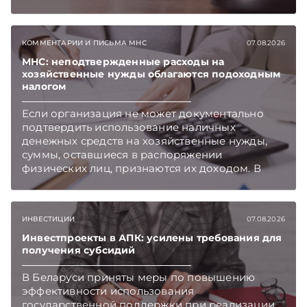
бизнесу вновь дали надежду на сокращение
объема нового нормативного массива,
который приходится изучать ежегодно.
КОММЕНТАРИИ И ПИСЬМА МНС
07.08.2026
Очередные меры по оптимизации
нормотворчества предусмотрены в
МНС: неподтвержденные расходы на
хозяйственные нужды облагаются подоходным
постановлении Совмина. Подписывайтесь на
налогом
Telegram‑канал и Viber. Главное об экономике
Беларуси — раньше, чем в новостях
Если организация не может документально
TelegramViber
подтвердить использование наличных
денежных средств на хозяйственные нужды,
суммы, оставшиеся в распоряжении
физических лиц, признаются их доходом. В
этом случае организация как налоговый агент
обязана исчислить, удержать и перечислить в
бюджет подоходный налог, напоминает МНС.
ИНВЕСТИЦИИ
07.08.2026
Инвестпроекты в АПК: усилены требования для
получения субсидий
В Беларуси приняты меры по повышению
эффективности использования
государственной поддержки при реализации