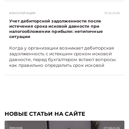
отразить в бухгалтерском учете затраты в этом
случае. Подписывайтесь на Telegram‑канал и
КОНСУЛЬТАЦИИ
19.05.2026
Viber, чтобы не пропускать новые статьи
TelegramViber
Учет дебиторской задолженности после
истечения срока исковой давности при
налогообложении прибыли: нетипичные
ситуации
Когда у организации возникает дебиторская
задолженность с истекшим сроком исковой
давности, перед бухгалтером встают вопросы:
как правильно определить срок исковой
давности и в каком порядке списать такую
задолженность. Рассмотрим это на
практических ситуациях. Подписывайтесь на
Telegram‑канал и Viber, чтобы не пропускать
новые статьи TelegramViber
НОВЫЕ СТАТЬИ НА САЙТЕ
ЛИЧНОЕ
07.08.2026