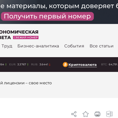
Труд
Бизнес-аналитика
События
Все статьи
Криптовалюта
264
EUR:
3.3767
RUB:
3.6441
BTC:
64,791
й лицензии – свое место