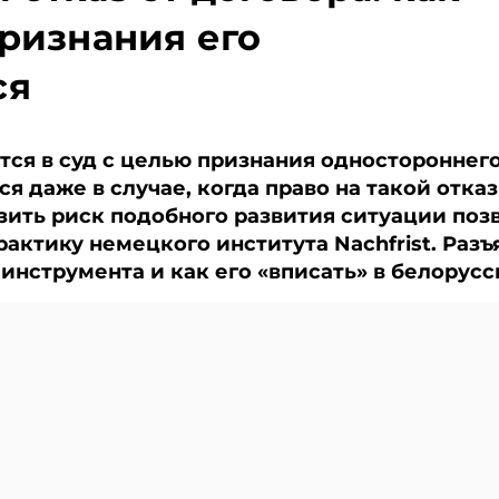
Главное 
признания его
Беларуси
чем в нов
TelegramV
ся
ся в суд с целью признания одностороннего
я даже в случае, когда право на такой отка
зить риск подобного развития ситуации поз
актику немецкого института Nachfrist. Разъ
о инструмента и как его «вписать» в белорус
Стороны все чаще предусматривают в догов
возможность их расторжения посредством
одностороннего отказа от исполнения догов