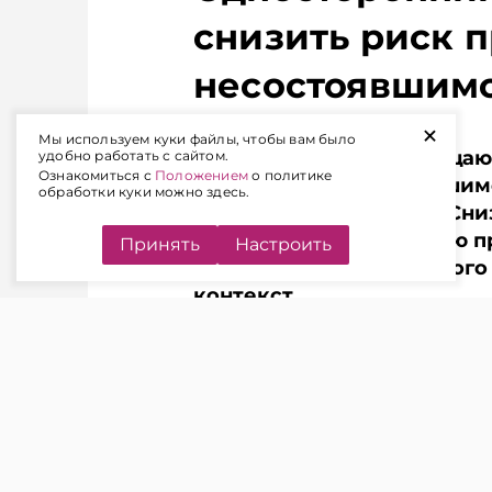
снизить риск 
несостоявшим
+
Мы используем куки файлы, чтобы вам было
Стороны нередко обращают
удобно работать с сайтом.
Ознакомиться с
Положением
о политике
от договора несостоявшимс
обработки куки можно здесь.
прописано в договоре. Сни
внедрение в договорную пр
Принять
Настроить
в чем суть этого правовог
контекст.
СУТЬ ПРОБЛЕМЫ
ЧИТАЙТЕ ТАКЖЕ
Односторонний отказ