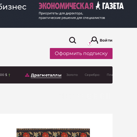
Войти
Оформить подписку
Драгметаллы
.00 $
Золото:
Серебро:
Платина: