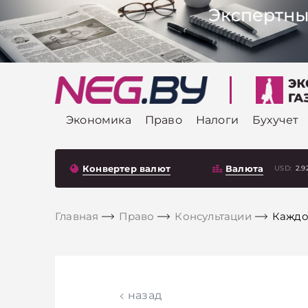
Экономика
Право
Налоги
Бухучет
Конвертер валют
Валюта
USD:
2.9
Главная
Право
Консультации
Каждо
назад