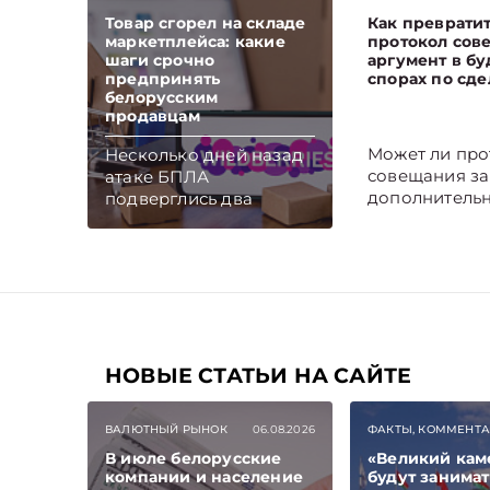
Товар сгорел на складе
Как преврати
маркетплейса: какие
протокол сов
шаги срочно
аргумент в б
предпринять
спорах по сде
белорусским
продавцам
Может ли про
Несколько дней назад
совещания з
атаке БПЛА
дополнитель
подверглись два
соглашение и
крупнейших
принят судом
логистических центра
качестве
Wildberries. Реальный
доказательст
ущерб продавцов, чьи
ответить на э
товары хранились на
вопрос,
складах, еще предстоит
проанализир
оценить. Но есть
законодатель
первоочередные шаги,
НОВЫЕ СТАТЬИ НА САЙТЕ
сложившуюс
которые белорусские
правопримен
селлеры должны
ВАЛЮТНЫЙ РЫНОК
06.08.2026
ФАКТЫ, КОММЕНТ
практику. По 
предпринять как
В июле белорусские
«Великий кам
дадим реком
можно скорее. Какие –
компании и население
будут занима
как обеспечи
поясняет юрист