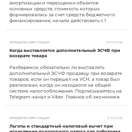
амортизации и переоценки объектов
основных средств, стоимость которых
формировалась за счет средств бюджетного
финансирования, начали действовать с 1
января 2026 года, а также как они отражаются
в бухгалтерском учете и влияют на
налогообложение прибыли. Подписывайтесь
ЮРИДИЧЕСКИМ ЛИЦАМ
07.07.2026
на Telegram‑канал и Viber. Главное об
экономике Беларуси — раньше, чем в новостях
Когда выставляется дополнительный ЭСЧФ при
TelegramViber
возврате товара
Разберемся, обязательно ли выставлять
дополнительный ЭСЧФ продавцу при возврате
товаров, если он перешел на УСН, а товар был
реализован, когда он находился на общей
системе налогообложения. Подписывайтесь на
Telegram‑канал и Viber. Главное об экономике
Беларуси — раньше, чем в новостях
TelegramViber
ЮРИДИЧЕСКИМ ЛИЦАМ
12.05.2026
Льготы и стандартный налоговый вычет при
исчислении подоходного налога для работника,