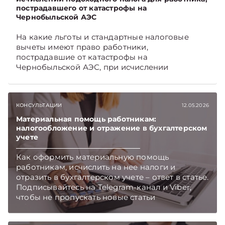
пострадавшего от катастрофы на
Чернобыльской АЭС
На какие льготы и стандартные налоговые
вычеты имеют право работники,
пострадавшие от катастрофы на
Чернобыльской АЭС, при исчислении
подоходного налога, читайте в материале.
Подписывайтесь на Telegram‑канал и Viber,
чтобы не пропускать новые статьи
КОНСУЛЬТАЦИИ
12.05.2026
TelegramViber
Материальная помощь работникам:
налогообложение и отражение в бухгалтерском
учете
Как оформить материальную помощь
работникам, исчислить на нее налоги и
отразить в бухгалтерском учете – ответ в статье.
Подписывайтесь на Telegram‑канал и Viber,
чтобы не пропускать новые статьи
TelegramViber