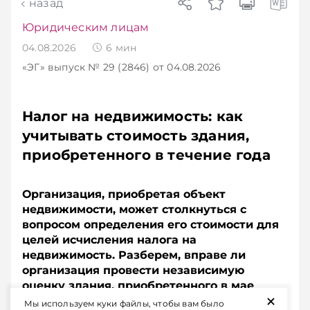
назад
Юридическим лицам
04.08.2026
6
мин
«ЭГ»
выпуск № 29 (2846)
от 04.08.2026
Налог на недвижимость: как
учитывать стоимость здания,
приобретенного в течение года
Организация, приобретая объект
недвижимости, может столкнуться с
вопросом определения его стоимости для
целей исчисления налога на
недвижимость. Разберем, вправе ли
организация провести независимую
оценку здания, приобретенного в мае
+
2026 года, по состоянию на 1 января
Мы используем куки файлы, чтобы вам было