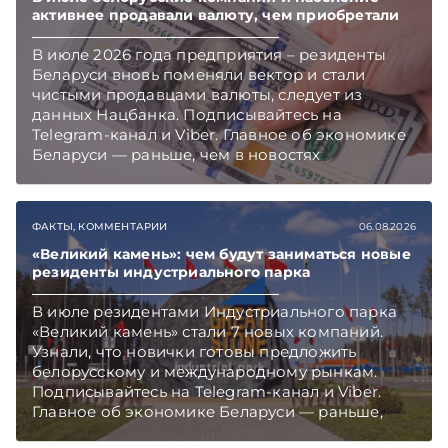
активнее продавали валюту, чем приобретали
В июле 2026 года предприятия – резиденты
Беларуси вновь поменяли вектор и стали
чистыми продавцами валюты, следует из
данных Нацбанка. Подписывайтесь на
Telegram‑канал и Viber. Главное об экономике
Беларуси — раньше, чем в новостях
TelegramViber
ФАКТЫ, КОММЕНТАРИИ
06.08.2026
«Великий камень»: чем будут заниматься новые
резиденты индустриального парка
В июле резидентами Индустриального парка
«Великий камень» стали 7 новых компаний.
Узнали, что новички готовы предложить
белорусскому и международному рынкам.
Подписывайтесь на Telegram‑канал и Viber.
Главное об экономике Беларуси — раньше,
чем в новостях TelegramViber