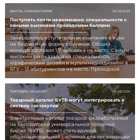
ФАКТЫ, КОММЕНТАРИИ
06.08.2026
Поступить почти невозможно: специальности с
самыми высокими проходными баллами
Завершилась вступительная кампания в вузы
на бюджетную форму обучения. Общий
конкурс составил 1,7 человека на место. Самым
высоким он оказался на специальность
«графический дизайн и мультимедиадизайн» в
БГУ – 13 абитуриентов на место. Проходной
балл на отдельных специальностях достигал
395, рассказали в Минобразования.
Подписывайтесь на Telegram‑канал и Viber.
ТОРГОВЛЯ. ОБЩЕПИТ
06.08.2026
Главное об экономике Беларуси — раньше,
чем в новостях TelegramViber
Товарный каталог БУТБ могут интегрировать в
систему госзакупок
Электронный каталог товаров, разработанный
на Белорусской универсальной товарной
бирже (БУТБ), может стать единой
общенациональной системой для организации