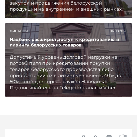
закупок и продвижения белорусской
продукции на внутреннем и внешних рынках,
сообщает пресс-служба МАРТ.
Подписывайтесь на Telegram‑канал и Viber.
Главное об экономике Беларуси — раньше,
ФИНАНСЫ
06.08.2026
чем в новостях TelegramViber
Нацбанк расширил доступ к кредитованию и
лизингу белорусских товаров
Допустимый уровень долговой нагрузки на
потребителя при кредитовании покупки
товаров белорусского производства либо
приобретении их в лизинг увеличен с 40% до
50%, сообщает пресс-служба Нацбанка.
Подписывайтесь на Telegram‑канал и Viber.
Главное об экономике Беларуси — раньше,
чем в новостях TelegramViber