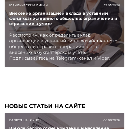
ЮРИДИЧЕСКИМ ЛИЦАМ
12.05.2026
Внесение организацией вклада в уставный
фонд хозяйственного общества: ограничения и
отражение в учете
Рассмотрим, как определить вклад
организации в уставный фонд хозяйственного
общества и отразить операции по его
внесению в бухгалтерском учете.
Подписывайтесь на Telegram‑канал и Viber,
чтобы не пропускать новые статьи
TelegramViber
НОВЫЕ СТАТЬИ НА САЙТЕ
ВАЛЮТНЫЙ РЫНОК
06.08.2026
В июле белорусские компании и население