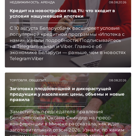
НЕДВИЖИМОСТЬ. АРЕНДА
08.08.2026
Кредит на новостройки под 1%: что входит в
условия нашумевшей ипотеки
С 10 августа Беларусбанк расширяет условия
популярной кредитной программы «Ипотека с
нами». Узнали подробности. Подписывайтесь
на Telegram‑канал и Viber. Главное об
экономике Беларуси — раньше, чем в новостях
TelegramViber
ТОРГОВЛЯ. ОБЩЕПИТ
08.08.2026
Заготовка плодоовощной и дикорастущей
продукции у населения: цены, объемы и новые
правила
Заместитель председателя правления
Белкоопсоюза Оксана Скиндер на пресс-
конференции в Минске рассказала, как идет
заготовительный сезон-2026. Узнали, по каким
ценам у населения в настоящий момент