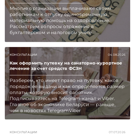
Многие организации выплачивают своим
работникам к отпуску единовременную
материальную помощь на оздоровление.
Рассмотрим вопросы отражения в
бухгалтерском и налоговом учете
хозяйственных операций по начислению и
выплате работникам такой матпомощи.
Подписывайтесь на Telegram‑канал и Viber.
КОНСУЛЬТАЦИИ
04.08.2026
Главное об экономике Беларуси — раньше,
чем в новостях TelegramViber
Как оформить путевку на санаторно-курортное
лечение за счет средств ФСЗН
Разберем, кто имеет право на путевку, каков
порядок ее выдачи и как определяется размер
оплаты, которую вносит работник.
Подписывайтесь на Telegram‑канал и Viber.
Главное об экономике Беларуси — раньше,
чем в новостях TelegramViber
КОНСУЛЬТАЦИИ
07.07.2026