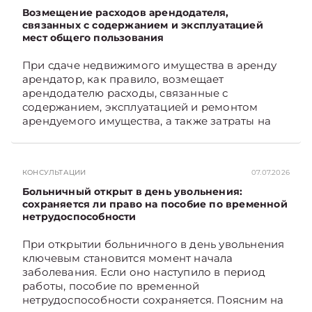
Возмещение расходов арендодателя,
связанных с содержанием и эксплуатацией
мест общего пользования
При сдаче недвижимого имущества в аренду
арендатор, как правило, возмещает
арендодателю расходы, связанные с
содержанием, эксплуатацией и ремонтом
арендуемого имущества, а также затраты на
санитарное содержание, коммунальные и
иные услуги. Возникает вопрос: как
определяется сумма возмещения расходов,
КОНСУЛЬТАЦИИ
07.07.2026
связанных с содержанием и эксплуатацией
мест общего пользования, в частности –
Больничный открыт в день увольнения:
контрольно-­пропускного пункта? Рассмотрим
сохраняется ли право на пособие по временной
нетрудоспособности
порядок их распределения. Подписывайтесь
на Telegram‑канал и Viber. Главное об
При открытии больничного в день увольнения
экономике Беларуси — раньше, чем в новостях
ключевым становится момент начала
TelegramViber
заболевания. Если оно наступило в период
работы, пособие по временной
нетрудоспособности сохраняется. Поясним на