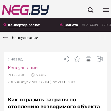
Конвертер валют
Валюта
USD:
2.9386
EUR:
3
Консультации
назад
Консультации
21.08.2018
5
мин
«ЭГ»
выпуск №62 (2166)
от 21.08.2018
Как отразить затраты по
отоплению возводимого объекта