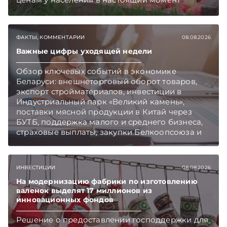
закупают продукцию, сколько
приемозаготовительных пунктов работает и
как изменились правила игры в текущем году.
ФАКТЫ, КОММЕНТАРИИ
08.08.2026
Подписывайтесь на Telegram‑канал и Viber.
Главное об экономике Беларуси — раньше,
Важные цифры уходящей недели
чем в новостях TelegramViber
Обзор ключевых событий в экономике
Беларуси: внешнеторговый оборот товаров,
экспорт стройматериалов, инвестиции в
Индустриальный парк «Великий камень»,
поставки мясной продукции в Китай через
БУТБ, поддержка малого и среднего бизнеса,
страховые выплаты, закупки Белкоопсоюза и
рост продаж новых автомобилей.
Подписывайтесь на Telegram‑канал и Viber.
Главное об экономике Беларуси — раньше,
ИНВЕСТИЦИИ
08.08.2026
чем в новостях TelegramViber
На модернизацию фабрики по изготовлению
валенок выделят 17 миллионов из
инновационных фондов
Решение о предоставлении господдержки для