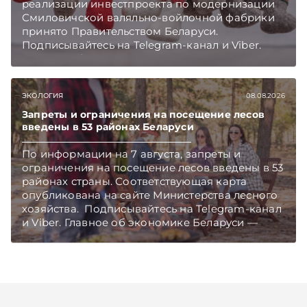
реализации инвестпроекта по модернизации
Смиловичской валяльно-войлочной фабрики
принято Правительством Беларуси.
Подписывайтесь на Telegram‑канал и Viber.
Главное об экономике Беларуси — раньше,
чем в новостях TelegramViber
ЭКОЛОГИЯ
08.08.2026
Запреты и ограничения на посещение лесов
введены в 53 районах Беларуси
По информации на 7 августа, запреты и
ограничения на посещение лесов введены в 53
районах страны. Соответствующая карта
опубликована на сайте Министерства лесного
хозяйства. Подписывайтесь на Telegram‑канал
и Viber. Главное об экономике Беларуси —
раньше, чем в новостях TelegramViber