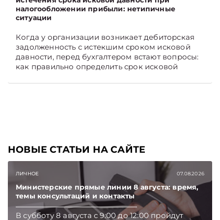
истечения срока исковой давности при
налогообложении прибыли: нетипичные
ситуации
Когда у организации возникает дебиторская
задолженность с истекшим сроком исковой
давности, перед бухгалтером встают вопросы:
как правильно определить срок исковой
давности и в каком порядке списать такую
задолженность. Рассмотрим это на
практических ситуациях. Подписывайтесь на
Telegram‑канал и Viber, чтобы не пропускать
новые статьи TelegramViber
НОВЫЕ СТАТЬИ НА САЙТЕ
ЛИЧНОЕ
07.08.2026
Министерские прямые линии 8 августа: время,
темы консультаций и контакты
В субботу 8 августа с 9:00 до 12:00 пройдут