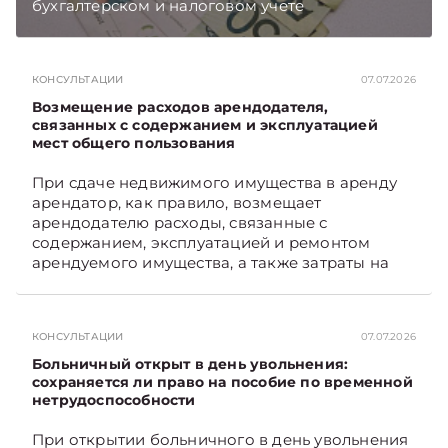
бухгалтерском и налоговом учете
хозяйственных операций по начислению и
выплате работникам такой матпомощи.
Подписывайтесь на Telegram‑канал и Viber.
КОНСУЛЬТАЦИИ
07.07.2026
Главное об экономике Беларуси — раньше,
чем в новостях TelegramViber
Возмещение расходов арендодателя,
связанных с содержанием и эксплуатацией
мест общего пользования
При сдаче недвижимого имущества в аренду
арендатор, как правило, возмещает
арендодателю расходы, связанные с
содержанием, эксплуатацией и ремонтом
арендуемого имущества, а также затраты на
санитарное содержание, коммунальные и
иные услуги. Возникает вопрос: как
определяется сумма возмещения расходов,
КОНСУЛЬТАЦИИ
07.07.2026
связанных с содержанием и эксплуатацией
мест общего пользования, в частности –
Больничный открыт в день увольнения:
контрольно-­пропускного пункта? Рассмотрим
сохраняется ли право на пособие по временной
нетрудоспособности
порядок их распределения. Подписывайтесь
на Telegram‑канал и Viber. Главное об
При открытии больничного в день увольнения
экономике Беларуси — раньше, чем в новостях