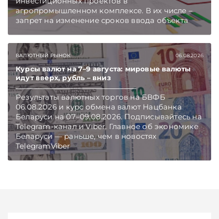
инвестиционных проектов в
агропромышленном комплексе. В их числе –
запрет на изменение сроков ввода объекта
инвестиций в эксплуатацию и его выхода на
проектную мощность. Подписывайтесь на
Telegram‑канал и Viber. Главное об экономике
ВАЛЮТНЫЙ РЫНОК
06.08.2026
Беларуси — раньше, чем в новостях
TelegramViber
Курсы валют на 7–9 августа: мировые валюты
идут вверх, рубль – вниз
Результаты валютных торгов на БВФБ
06.08.2026 и курс обмена валют Нацбанка
Беларуси на 07–09.08.2026. Подписывайтесь на
Telegram‑канал и Viber. Главное об экономике
Беларуси — раньше, чем в новостях
TelegramViber