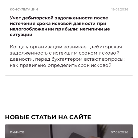
случае. Подписывайтесь на Telegram‑канал и
КОНСУЛЬТАЦИИ
19.05.2026
Viber, чтобы не пропускать новые статьи
TelegramViber
Учет дебиторской задолженности после
истечения срока исковой давности при
налогообложении прибыли: нетипичные
ситуации
Когда у организации возникает дебиторская
задолженность с истекшим сроком исковой
давности, перед бухгалтером встают вопросы:
как правильно определить срок исковой
давности и в каком порядке списать такую
задолженность. Рассмотрим это на
практических ситуациях. Подписывайтесь на
Telegram‑канал и Viber, чтобы не пропускать
новые статьи TelegramViber
НОВЫЕ СТАТЬИ НА САЙТЕ
ЛИЧНОЕ
07.08.2026