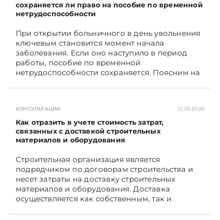
контрольно-­пропускного пункта? Рассмотрим
сохраняется ли право на пособие по временной
нетрудоспособности
порядок их распределения. Подписывайтесь
на Telegram‑канал и Viber. Главное об
При открытии больничного в день увольнения
экономике Беларуси — раньше, чем в новостях
ключевым становится момент начала
TelegramViber
заболевания. Если оно наступило в период
работы, пособие по временной
нетрудоспособности сохраняется. Поясним на
примере. Подписывайтесь на Telegram‑канал и
Viber. Главное об экономике Беларуси —
раньше, чем в новостях TelegramViber
КОНСУЛЬТАЦИИ
12.05.2026
Как отразить в учете стоимость затрат,
связанных с доставкой строительных
материалов и оборудования
Строительная организация является
подрядчиком по договорам строительства и
несет затраты на доставку строительных
материалов и оборудования. Доставка
осуществляется как собственным, так и
наемным транспортом. Рассмотрим, как
отразить в бухгалтерском учете затраты в этом