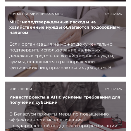
объема нового нормативного массива,
который приходится изучать ежегодно.
КОММЕНТАРИИ И ПИСЬМА МНС
07.08.2026
Очередные меры по оптимизации
нормотворчества предусмотрены в
МНС: неподтвержденные расходы на
хозяйственные нужды облагаются подоходным
постановлении Совмина. Подписывайтесь на
налогом
Telegram‑канал и Viber. Главное об экономике
Беларуси — раньше, чем в новостях
Если организация не может документально
TelegramViber
подтвердить использование наличных
денежных средств на хозяйственные нужды,
суммы, оставшиеся в распоряжении
физических лиц, признаются их доходом. В
этом случае организация как налоговый агент
обязана исчислить, удержать и перечислить в
бюджет подоходный налог, напоминает МНС.
ИНВЕСТИЦИИ
07.08.2026
Инвестпроекты в АПК: усилены требования для
получения субсидий
В Беларуси приняты меры по повышению
эффективности использования
государственной поддержки при реализации