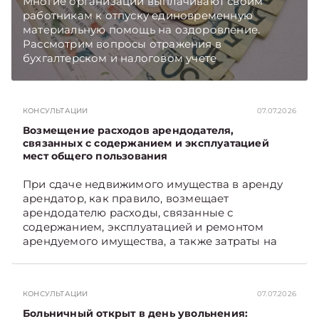
Многие организации выплачивают своим
работникам к отпуску единовременную
материальную помощь на оздоровление.
Рассмотрим вопросы отражения в
бухгалтерском и налоговом учете
хозяйственных операций по начислению и
выплате работникам такой матпомощи.
Подписывайтесь на Telegram‑канал и Viber.
КОНСУЛЬТАЦИИ
07.07.2026
Главное об экономике Беларуси — раньше,
чем в новостях TelegramViber
Возмещение расходов арендодателя,
связанных с содержанием и эксплуатацией
мест общего пользования
При сдаче недвижимого имущества в аренду
арендатор, как правило, возмещает
арендодателю расходы, связанные с
содержанием, эксплуатацией и ремонтом
арендуемого имущества, а также затраты на
санитарное содержание, коммунальные и
иные услуги. Возникает вопрос: как
определяется сумма возмещения расходов,
КОНСУЛЬТАЦИИ
07.07.2026
связанных с содержанием и эксплуатацией
мест общего пользования, в частности –
Больничный открыт в день увольнения: