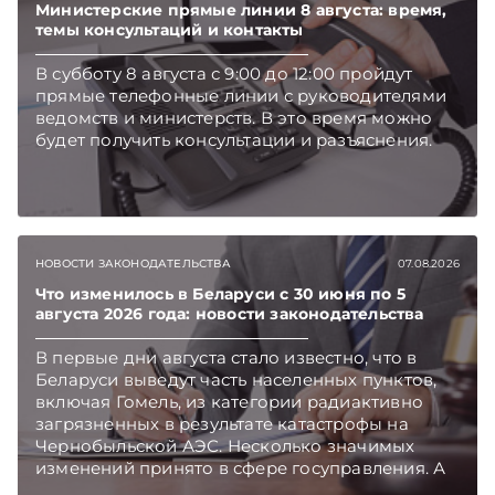
Министерские прямые линии 8 августа: время,
темы консультаций и контакты
В субботу 8 августа с 9:00 до 12:00 пройдут
прямые телефонные линии с руководителями
ведомств и министерств. В это время можно
будет получить консультации и разъяснения.
НОВОСТИ ЗАКОНОДАТЕЛЬСТВА
07.08.2026
Что изменилось в Беларуси с 30 июня по 5
августа 2026 года: новости законодательства
В первые дни августа стало известно, что в
Беларуси выведут часть населенных пунктов,
включая Гомель, из категории радиактивно
загрязненных в результате катастрофы на
Чернобыльской АЭС. Несколько значимых
изменений принято в сфере госуправления. А
бизнесу вновь дали надежду на сокращение