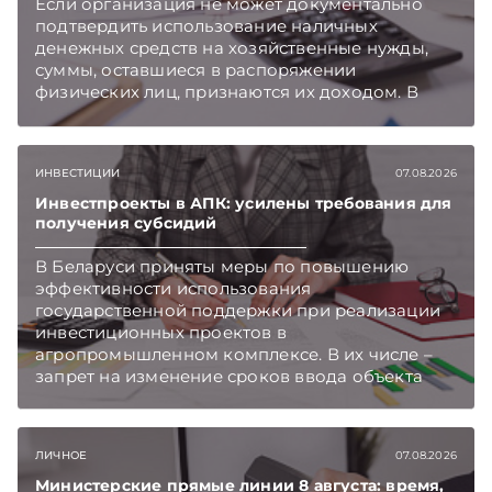
Если организация не может документально
подтвердить использование наличных
денежных средств на хозяйственные нужды,
суммы, оставшиеся в распоряжении
физических лиц, признаются их доходом. В
этом случае организация как налоговый агент
обязана исчислить, удержать и перечислить в
бюджет подоходный налог, напоминает МНС.
ИНВЕСТИЦИИ
07.08.2026
Инвестпроекты в АПК: усилены требования для
получения субсидий
В Беларуси приняты меры по повышению
эффективности использования
государственной поддержки при реализации
инвестиционных проектов в
агропромышленном комплексе. В их числе –
запрет на изменение сроков ввода объекта
инвестиций в эксплуатацию и его выхода на
проектную мощность. Подписывайтесь на
Telegram‑канал и Viber. Главное об экономике
ЛИЧНОЕ
07.08.2026
Беларуси — раньше, чем в новостях
TelegramViber
Министерские прямые линии 8 августа: время,