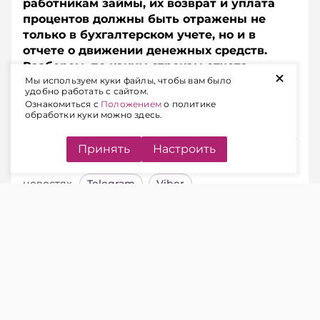
работникам займы, их возврат и уплата
процентов должны быть отражены не
только в бухгалтерском учете, но и в
отчете о движении денежных средств.
Разберем, по каким строкам отчета
+
показать суммы возвращенных займов и
Мы используем куки файлы, чтобы вам было
удобно работать с сайтом.
процентов, если они удерживаются из
Ознакомиться с
Положением
о политике
заработной платы работников.
обработки куки можно здесь.
Принять
Настроить
Подписывайтесь на Telegram‑канал и Viber.
Главное об экономике Беларуси — раньше, чем в
новостях
Telegram
Viber
Ситуация.
Организация предоставляет
сотрудникам займы. Возврат основного
долга и погашение процентов производятся
путем удержания из заработной платы на
основании письменных заявлений
работников.