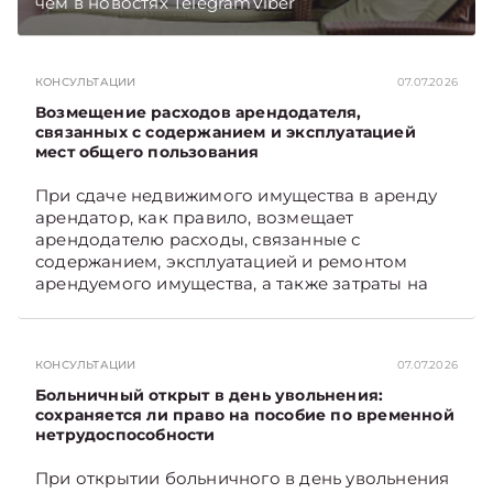
чем в новостях TelegramViber
КОНСУЛЬТАЦИИ
07.07.2026
Возмещение расходов арендодателя,
связанных с содержанием и эксплуатацией
мест общего пользования
При сдаче недвижимого имущества в аренду
арендатор, как правило, возмещает
арендодателю расходы, связанные с
содержанием, эксплуатацией и ремонтом
арендуемого имущества, а также затраты на
санитарное содержание, коммунальные и
иные услуги. Возникает вопрос: как
определяется сумма возмещения расходов,
КОНСУЛЬТАЦИИ
07.07.2026
связанных с содержанием и эксплуатацией
мест общего пользования, в частности –
Больничный открыт в день увольнения:
контрольно-­пропускного пункта? Рассмотрим
сохраняется ли право на пособие по временной
нетрудоспособности
порядок их распределения. Подписывайтесь
на Telegram‑канал и Viber. Главное об
При открытии больничного в день увольнения
экономике Беларуси — раньше, чем в новостях