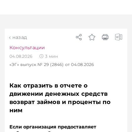
объема нового нормативного массива,
который приходится изучать ежегодно.
Очередные меры по оптимизации
нормотворчества предусмотрены в
постановлении Совмина. Подписывайтесь на
Telegram‑канал и Viber. Главное об экономике
Беларуси — раньше, чем в новостях
назад
TelegramViber
Консультации
04.08.2026
3
мин
«ЭГ»
выпуск № 29 (2846)
от 04.08.2026
Как отразить в отчете о
движении денежных средств
возврат займов и проценты по
ним
Если организация предоставляет