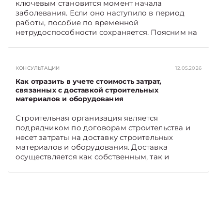
ключевым становится момент начала
TelegramViber
заболевания. Если оно наступило в период
работы, пособие по временной
нетрудоспособности сохраняется. Поясним на
примере. Подписывайтесь на Telegram‑канал и
Viber. Главное об экономике Беларуси —
раньше, чем в новостях TelegramViber
КОНСУЛЬТАЦИИ
12.05.2026
Как отразить в учете стоимость затрат,
связанных с доставкой строительных
материалов и оборудования
Строительная организация является
подрядчиком по договорам строительства и
несет затраты на доставку строительных
материалов и оборудования. Доставка
осуществляется как собственным, так и
наемным транспортом. Рассмотрим, как
отразить в бухгалтерском учете затраты в этом
случае. Подписывайтесь на Telegram‑канал и
Viber, чтобы не пропускать новые статьи
TelegramViber