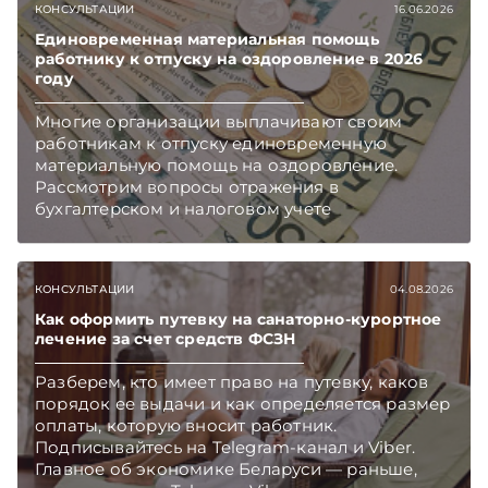
КОНСУЛЬТАЦИИ
16.06.2026
Единовременная материальная помощь
работнику к отпуску на оздоровление в 2026
году
Многие организации выплачивают своим
работникам к отпуску единовременную
материальную помощь на оздоровление.
Рассмотрим вопросы отражения в
бухгалтерском и налоговом учете
хозяйственных операций по начислению и
выплате работникам такой матпомощи.
Подписывайтесь на Telegram‑канал и Viber.
КОНСУЛЬТАЦИИ
04.08.2026
Главное об экономике Беларуси — раньше,
чем в новостях TelegramViber
Как оформить путевку на санаторно-курортное
лечение за счет средств ФСЗН
Разберем, кто имеет право на путевку, каков
порядок ее выдачи и как определяется размер
оплаты, которую вносит работник.
Подписывайтесь на Telegram‑канал и Viber.
Главное об экономике Беларуси — раньше,