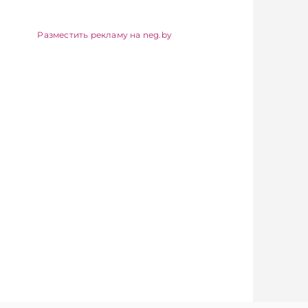
АЭС. Несколько
значимых изменений
принято в сфере
Разместить рекламу на neg.by
госуправления. А
бизнесу вновь дали
надежду на
сокращение объема
нового нормативного
массива, который
приходится изучать
ежегодно. Очередные
меры по оптимизации
нормотворчества
предусмотрены в
постановлении
Совмина.
Подписывайтесь на
Telegram‑канал и Viber.
Главное об экономике
Беларуси — раньше,
чем в новостях
TelegramViber