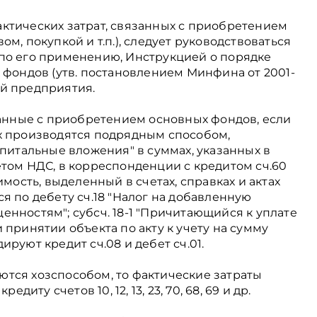
ктических затрат, связанных с приобретением
м, покупкой и т.п.), следует руководствоваться
по его применению, Инструкцией о порядке
 фондов (утв. постановлением Минфина от 2001-
кой предприятия.
занные с приобретением основных фондов, если
х производятся подрядным способом,
апитальные вложения" в суммах, указанных в
етом НДС, в корреспонденции с кредитом сч.60
имость, выделенный в счетах, справках и актах
я по дебету сч.18 "Налог на добавленную
нностям"; субсч. 18-1 "Причитающийся к уплате
При принятии объекта по акту к учету на сумму
руют кредит сч.08 и дебет сч.01.
тся хозспособом, то фактические затраты
едиту счетов 10, 12, 13, 23, 70, 68, 69 и др.