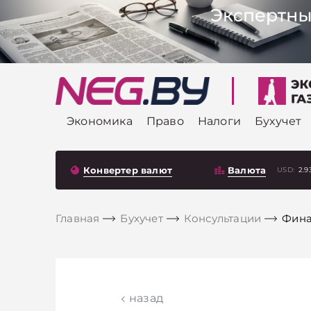
Экономика
Право
Налоги
Бухучет
Конвертер валют
Валюта
USD:
2.9
Главная
Бухучет
Консультации
Фина
назад