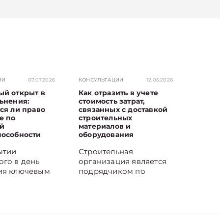
ИИ
07.07.2026
КОНСУЛЬТАЦИИ
12.05.2026
ый открыт в
Как отразить в учете
ьнения:
стоимость затрат,
ся ли право
связанных с доставкой
е по
строительных
й
материалов и
пособности
оборудования
ытии
Строительная
ого в день
организация является
ия ключевым
подрядчиком по
ся момент
договорам
болевания.
строительства и несет
наступило в
затраты на доставку
аботы,
строительных