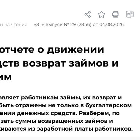
х
комплексе. В их числе –
Беларуси — раньше,
том случае
запрет на изменение
чем в новостях
как
сроков ввода объекта
TelegramViber
ент
инвестиций в
н на чтение
«ЭГ»
выпуск № 29 (2846)
от 04.08.2026
лить,
эксплуатацию и его
выхода на проектную
в бюджет
мощность.
 отчете о движении
алог,
Подписывайтесь на
МНС.
Telegram‑канал и Viber.
ств возврат займов и
Главное об экономике
Беларуси — раньше,
чем в новостях
им
TelegramViber
вляет работникам займы, их возврат и
быть отражены не только в бухгалтерском
ижении денежных средств. Разберем, по
азать суммы возвращенных займов и
живаются из заработной платы работников.