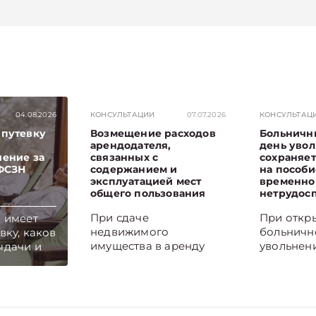
04.08.2026
КОНСУЛЬТАЦИИ
07.07.2026
КОНСУЛЬТАЦ
 путевку
Возмещение расходов
Больничн
арендодателя,
день увол
чение за
связанных с
сохраняет
 ФСЗН
содержанием и
на пособи
эксплуатацией мест
временно
общего пользования
нетрудос
При сдаче
При откр
о имеет
недвижимого
больничн
вку, каков
имущества в аренду
увольнен
ыдачи и
арендатор, как
становит
ется
правило, возмещает
начала за
ы,
арендодателю
Если оно 
ит
расходы, связанные с
период р