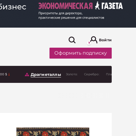
Войти
Оформить подписку
Драгметаллы
.00 $
Золото:
Серебро:
Платина: