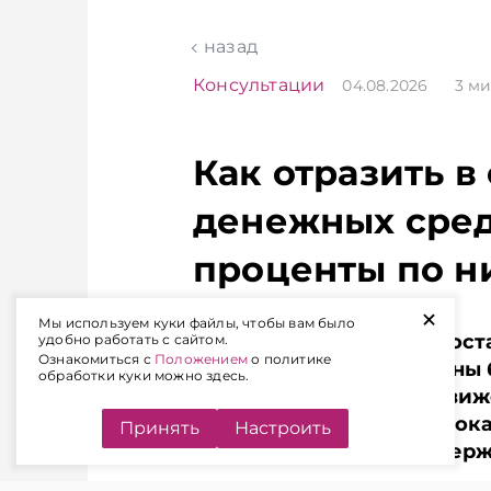
чем в новостях
признаются и
TelegramViber
доходом. В э
назад
организация 
налоговый аг
Консультации
04.08.2026
3
ми
обязана исчис
удержать и
перечислить 
Как отразить в
подоходный н
напоминает 
денежных сред
проценты по н
+
Мы используем куки файлы, чтобы вам было
Если организация предоста
удобно работать с сайтом.
Ознакомиться с
Положением
о политике
уплата процентов должны 
обработки куки можно здесь.
учете, но и в отчете о дв
каким строкам отчета пок
Принять
Настроить
процентов, если они удер