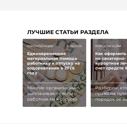
ЛУЧШИЕ СТАТЬИ РАЗДЕЛА
КОНСУЛЬТАЦИИ
16.06.2026
КОНСУЛЬТАЦИИ
Единовременная
Как оформить
материальная помощь
на санаторно-
работнику к отпуску на
курортное ле
оздоровление в 2026
счет средств
году
Многие организации
Разберем, кт
выплачивают своим
право на путе
работникам к отпуску
порядок ее в
единовременную
как определя
материальную помощь
размер оплат
на оздоровление.
которую внос
Рассмотрим вопросы
работник.