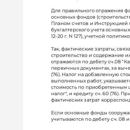
Для правильного отражения фа
основных фондов (строительство
Планом счетов и Инструкцией 
бухгалтерского учета основных
12-20 г. N 127), учетной полити
Так, фактические затраты, свя
строительство и содержание и
отражаются по дебету сч.08 "К
первичных документах, за выч
(76). Налог на добавленную сто
выполненных работ, указываетс
стоимость по приобретенным це
налог", и кредиту сч. 60 (76). 
фактических затрат корреспонди
Если основные фонды сооружаю
учитываются по дебету сч. 08 и кр