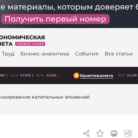
Труд
Бизнес-аналитика
События
Все статьи
Криптовалюта
386
EUR:
3.3908
RUB:
3.6365
BTC:
64,391
нсирование капитальных вложений