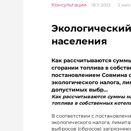
Консультации
18.11.2003
2
мин
Экологический
населения
Как рассчитываются суммы
сгорании топлива в собств
постановлением Совмина от 
экологического налога, л
допустимых выбр...
Как рассчитываются суммы н
топлива в собственных котел
В соответствии с постановление
экологического налога, лимит
выбросов (сбросов) загрязняю