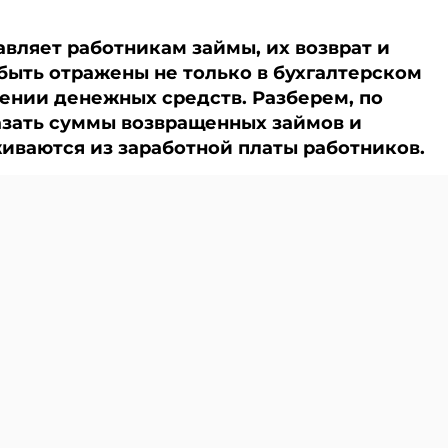
вляет работникам займы, их возврат и
быть отражены не только в бухгалтерском
ижении денежных средств. Разберем, по
азать суммы возвращенных займов и
живаются из заработной платы работников.
и Viber. Главное об экономике Беларуси — раньше, чем
оставляет сотрудникам займы. Возврат
ие процентов производятся путем удержания
новании письменных заявлений работников.
о движении денежных средств отражаются
в и погашение процентов по ним.