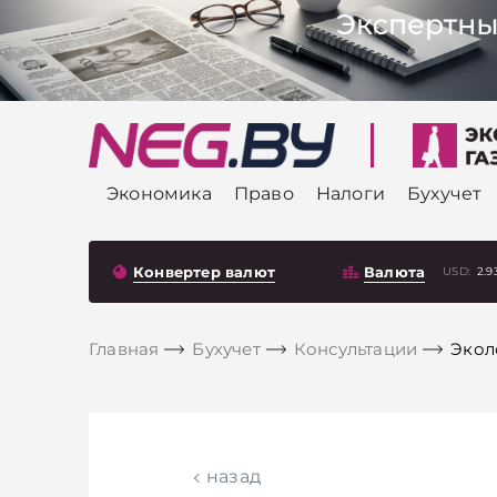
Экономика
Право
Налоги
Бухучет
Конвертер валют
Валюта
USD:
2.9
Главная
Бухучет
Консультации
Экол
назад