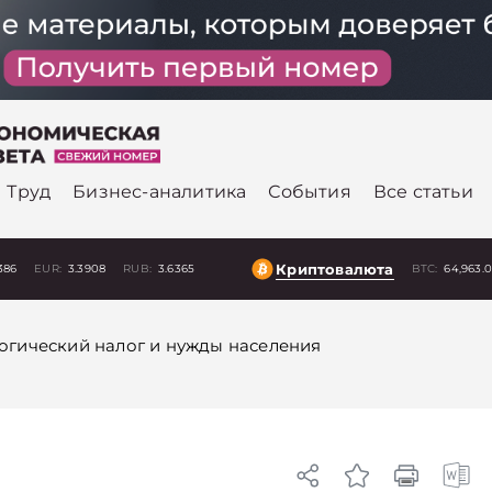
Труд
Бизнес-аналитика
События
Все статьи
Криптовалюта
386
EUR:
3.3908
RUB:
3.6365
BTC:
64,963.
огический налог и нужды населения