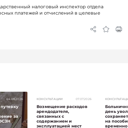
арственный налоговый инспектор отдела
рсных платежей и отчислений в целевые
04.08.2026
КОНСУЛЬТАЦИИ
07.07.2026
КОНСУЛЬТАЦ
 путевку
Возмещение расходов
Больничн
арендодателя,
день увол
чение за
связанных с
сохраняет
 ФСЗН
содержанием и
на пособи
эксплуатацией мест
временно