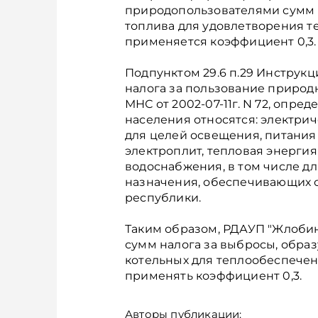
природопользователями сумм 
топлива для удовлетворения т
применяется коэффициент 0,3.
Подпунктом 29.6 п.29 Инструкц
налога за пользование природн
МНС от 2002-07-11г. N 72, опре
населения относятся: электрич
для целей освещения, питания
электроплит, тепловая энергия
водоснабжения, в том числе дл
назначения, обеспечивающих 
республики.
Таким образом, РДАУП "Жлоби
сумм налога за выбросы, обра
котельных для теплообеспечен
применять коэффициент 0,3.
Авторы публикации: