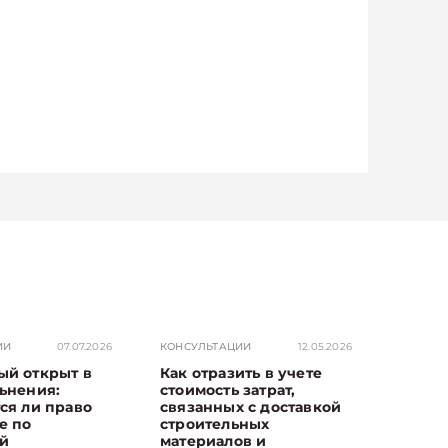
ИИ
07.07.2026
КОНСУЛЬТАЦИИ
12.05.2026
ый открыт в
Как отразить в учете
ьнения:
стоимость затрат,
ся ли право
связанных с доставкой
е по
строительных
й
материалов и