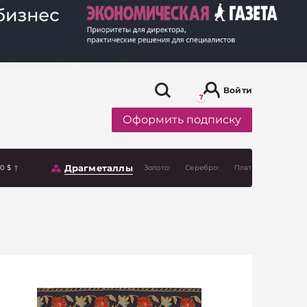
Войти
Оформить подписку
Драгметаллы
00 $
Золото:
Серебро:
Платина: