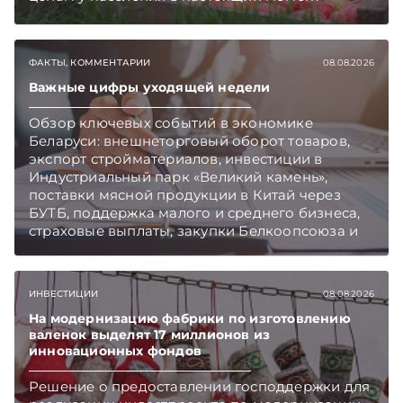
закупают продукцию, сколько
приемозаготовительных пунктов работает и
как изменились правила игры в текущем году.
ФАКТЫ, КОММЕНТАРИИ
08.08.2026
Подписывайтесь на Telegram‑канал и Viber.
Главное об экономике Беларуси — раньше,
Важные цифры уходящей недели
чем в новостях TelegramViber
Обзор ключевых событий в экономике
Беларуси: внешнеторговый оборот товаров,
экспорт стройматериалов, инвестиции в
Индустриальный парк «Великий камень»,
поставки мясной продукции в Китай через
БУТБ, поддержка малого и среднего бизнеса,
страховые выплаты, закупки Белкоопсоюза и
рост продаж новых автомобилей.
Подписывайтесь на Telegram‑канал и Viber.
Главное об экономике Беларуси — раньше,
ИНВЕСТИЦИИ
08.08.2026
чем в новостях TelegramViber
На модернизацию фабрики по изготовлению
валенок выделят 17 миллионов из
инновационных фондов
Решение о предоставлении господдержки для