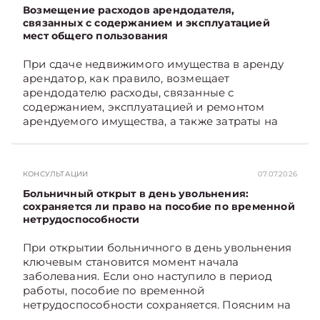
Возмещение расходов арендодателя,
связанных с содержанием и эксплуатацией
мест общего пользования
При сдаче недвижимого имущества в аренду
арендатор, как правило, возмещает
арендодателю расходы, связанные с
содержанием, эксплуатацией и ремонтом
арендуемого имущества, а также затраты на
санитарное содержание, коммунальные и
иные услуги. Возникает вопрос: как
определяется сумма возмещения расходов,
КОНСУЛЬТАЦИИ
07.07.2026
связанных с содержанием и эксплуатацией
мест общего пользования, в частности –
Больничный открыт в день увольнения:
контрольно-­пропускного пункта? Рассмотрим
сохраняется ли право на пособие по временной
нетрудоспособности
порядок их распределения. Подписывайтесь
на Telegram‑канал и Viber. Главное об
При открытии больничного в день увольнения
экономике Беларуси — раньше, чем в новостях
ключевым становится момент начала
TelegramViber
заболевания. Если оно наступило в период
работы, пособие по временной
нетрудоспособности сохраняется. Поясним на
примере. Подписывайтесь на Telegram‑канал и