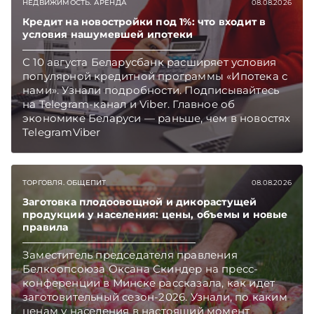
НЕДВИЖИМОСТЬ. АРЕНДА
08.08.2026
Кредит на новостройки под 1%: что входит в
условия нашумевшей ипотеки
С 10 августа Беларусбанк расширяет условия
популярной кредитной программы «Ипотека с
нами». Узнали подробности. Подписывайтесь
на Telegram‑канал и Viber. Главное об
экономике Беларуси — раньше, чем в новостях
TelegramViber
ТОРГОВЛЯ. ОБЩЕПИТ
08.08.2026
Заготовка плодоовощной и дикорастущей
продукции у населения: цены, объемы и новые
правила
Заместитель председателя правления
Белкоопсоюза Оксана Скиндер на пресс-
конференции в Минске рассказала, как идет
заготовительный сезон-2026. Узнали, по каким
ценам у населения в настоящий момент