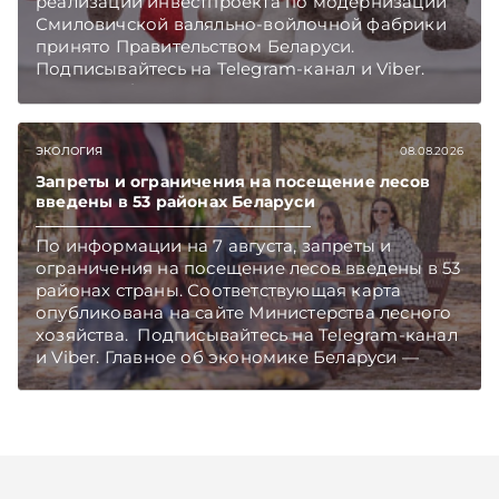
реализации инвестпроекта по модернизации
Смиловичской валяльно-войлочной фабрики
принято Правительством Беларуси.
Подписывайтесь на Telegram‑канал и Viber.
Главное об экономике Беларуси — раньше,
чем в новостях TelegramViber
ЭКОЛОГИЯ
08.08.2026
Запреты и ограничения на посещение лесов
введены в 53 районах Беларуси
По информации на 7 августа, запреты и
ограничения на посещение лесов введены в 53
районах страны. Соответствующая карта
опубликована на сайте Министерства лесного
хозяйства. Подписывайтесь на Telegram‑канал
и Viber. Главное об экономике Беларуси —
раньше, чем в новостях TelegramViber