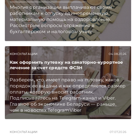
Многие организации выплачивают своим
работникам к отпуску единовременную
материальную помощь на оздоровление.
Рассмотрим вопросы отражения в
бухгалтерском и налоговом учете
хозяйственных операций по начислению и
выплате работникам такой матпомощи.
Подписывайтесь на Telegram‑канал и Viber.
КОНСУЛЬТАЦИИ
04.08.2026
Главное об экономике Беларуси — раньше,
чем в новостях TelegramViber
Как оформить путевку на санаторно-курортное
лечение за счет средств ФСЗН
Разберем, кто имеет право на путевку, каков
порядок ее выдачи и как определяется размер
оплаты, которую вносит работник.
Подписывайтесь на Telegram‑канал и Viber.
Главное об экономике Беларуси — раньше,
чем в новостях TelegramViber
КОНСУЛЬТАЦИИ
07.07.2026