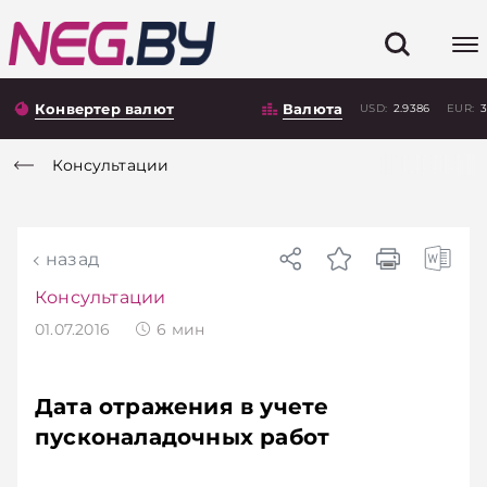
Конвертер валют
Валюта
USD:
2.9386
EUR:
3
Консультации
назад
Консультации
01.07.2016
6
мин
Дата отражения в учете
пусконаладочных работ